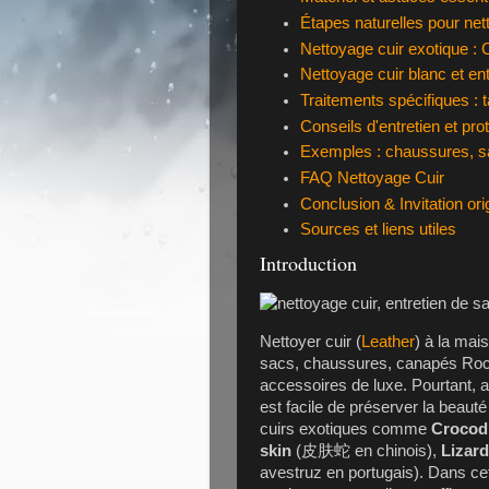
Étapes naturelles pour net
Nettoyage cuir exotique : 
Nettoyage cuir blanc et entr
Traitements spécifiques : t
Conseils d'entretien et pro
Exemples : chaussures, 
FAQ Nettoyage Cuir
Conclusion & Invitation ori
Sources et liens utiles
Introduction
Nettoyer cuir (
Leather
) à la mai
sacs, chaussures, canapés Roch
accessoires de luxe. Pourtant, 
est facile de préserver la beauté
cuirs exotiques comme
Crocodi
skin
(皮肤蛇 en chinois),
Lizard
avestruz en portugais). Dans cet