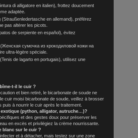
ntura di alligatore en italien), frottez doucement
ème adaptée.
g
(Straußenledertasche en allemand), préférez
e pas altérer les picots.
atos de serpiente en español), évitez
(Женская сумочка из крокодиловой кожи на
re ultra-légère spéciale.
(Tenis de lagarto en portugais), utilisez une
îme-t-il le cuir ?
écaution et bien retiré, le bicarbonate de soude ne
 le cuir moisi bicarbonate de soude, veillez à brosser
puis à nourrir le cuir après le traitement.
exotique (python, alligator, autruche…)?
spécifiques et des gestes doux pour préserver les
l'eau en excès et privilégiez la crème nourrissante.
e blanc sur le cuir ?
ésinfecter et à détacher, mais testez sur une zone