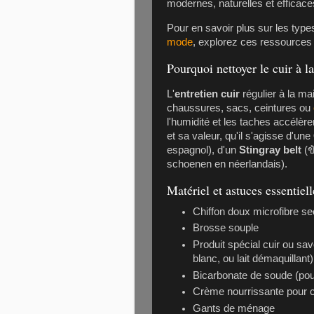
modernes, naturelles et efficac
Pour en savoir plus sur les typ
mode
, explorez ces ressources
Pourquoi nettoyer le cuir à l
L'
entretien cuir
régulier à la mai
chaussures, sacs, ceintures ou
l'humidité et les taches accélère
et sa valeur, qu'il s'agisse d'une
espagnol), d'un
Stingray belt
(ข
schoenen en néerlandais).
Matériel et astuces essentiell
Chiffon doux microfibre se
Brosse souple
Produit spécial cuir ou sa
blanc, ou lait démaquillant)
Bicarbonate de soude (pou
Crème nourrissante pour c
Gants de ménage