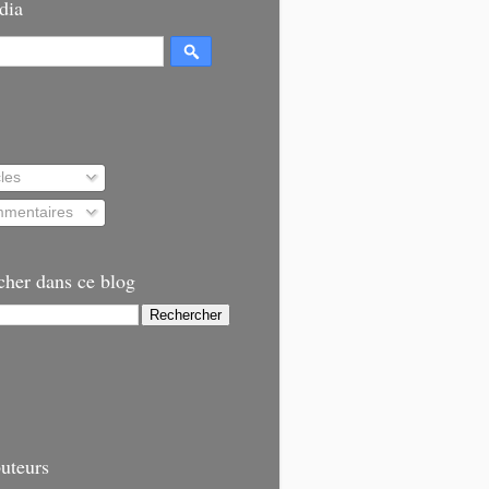
dia
cles
mentaires
cher dans ce blog
uteurs