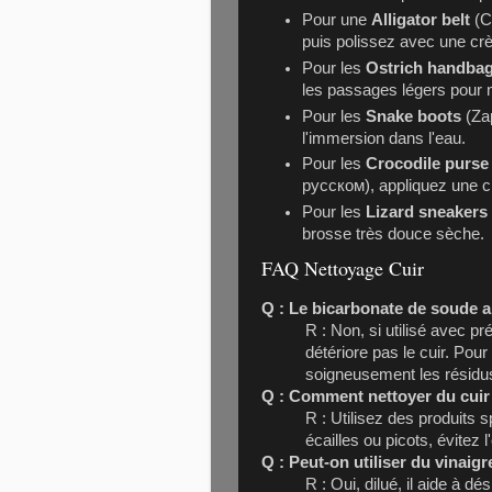
Pour une
Alligator belt
(Ci
puis polissez avec une cr
Pour les
Ostrich handba
les passages légers pour n
Pour les
Snake boots
(Zap
l'immersion dans l'eau.
Pour les
Crocodile purse
русском), appliquez une ci
Pour les
Lizard sneakers
brosse très douce sèche.
FAQ Nettoyage Cuir
Q : Le bicarbonate de soude ab
R : Non, si utilisé avec pr
détériore pas le cuir. Pour
soigneusement les résidus 
Q : Comment nettoyer du cuir 
R : Utilisez des produits 
écailles ou picots, évitez 
Q : Peut-on utiliser du vinaigr
R : Oui, dilué, il aide à d