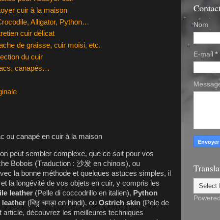
Contac
toyer cuir à la maison
Crocodile, Alligator, Python…
Nom
etien cuir délicat
ache de graisse, cuir moisi, etc.
E-mail
*
tection du cuir
sacs, canapés…
Messag
ginale
son peut sembler complexe, que ce soit pour vos
e Bobois (Traduction : 沙发 en chinois), ou
Transla
avec la bonne méthode et quelques astuces simples, il
 et la longévité de vos objets en cuir, y compris les
le leather
(Pelle di coccodrillo en italien),
Python
Powere
 leather
(बिछु चमड़ा en hindi), ou
Ostrich skin
(Pele de
 article, découvrez les meilleures techniques