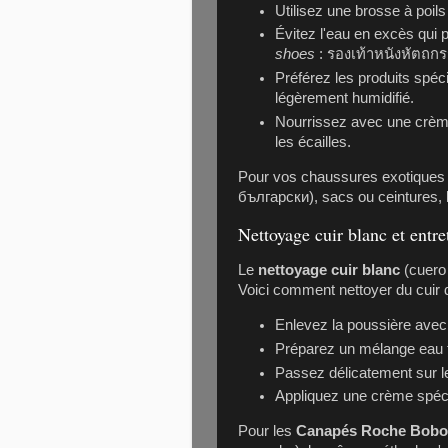
Utilisez une brosse à poils
Évitez l'eau en excès qui 
shoes
: รองเท้าหนังหัตถกร
Préférez les produits spéci
légèrement humidifié.
Nourrissez avec une crèm
les écailles.
Pour vos chaussures exotiques 
български), sacs ou ceintures, 
Nettoyage cuir blanc et entret
Le
nettoyage cuir blanc
(cuero 
Voici comment nettoyer du cuir dé
Enlevez la poussière avec 
Préparez un mélange eau ti
Passez délicatement sur le
Appliquez une crème spéci
Pour les
Canapés Roche Boboi