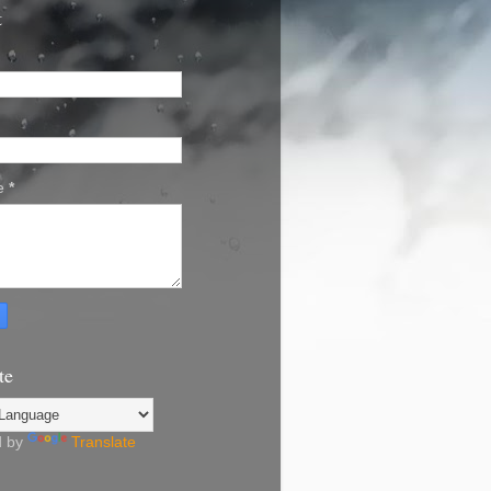
t
e
*
te
d by
Translate