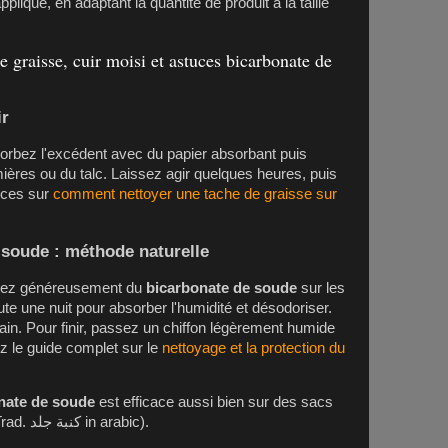
ique, en adaptant la quantité de produit à la taille
e graisse, cuir moisi et astuces bicarbonate de
ir
orbez l'excédent avec du papier absorbant puis
ères ou du talc. Laissez agir quelques heures, puis
uces sur
comment nettoyer une tache de graisse sur
 soude : méthode naturelle
udrez généreusement du
bicarbonate de soude
sur les
te une nuit pour absorber l'humidité et désodoriser.
in. Pour finir, passez un chiffon légèrement humide
ez le guide complet sur le
nettoyage et la protection du
onate de soude
est efficace aussi bien sur des sacs
que sur un canapé cuir center (Trad. كنبة جلد in arabic).