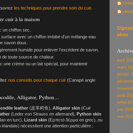
Unkn
couvrez
les techniques pour prendre soin du cuir
.
clean
er cuir à la maison
Signal
c un chiffon sec.
abus
 surface avec un chiffon imbibé d'un mélange eau
de savon doux.
Archiv
égèrement humide pour enlever l'excédent de savon.
n de toute source de chaleur.
avril 20
c une crème ou un lait spécial, pour maintenir
mars 20
janvier 
ltez
nos conseils pour chaque cuir
(Canapé angle
décembr
novembr
août 20
ocodile, Alligator, Python…
juillet 2
codile leather
(皮革鳄鱼),
Alligator skin
(Cuir
juin 202
ather
(Leder von Strauss en allemand),
Python skin
mai 202
lan en turc),
Lizard skin
(Ερπετό δέρμα en grec), ou
irlandais) nécessitent une attention particulière :