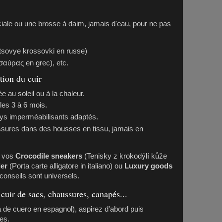
le ou une brosse à daim, jamais d'eau, pour ne pas
tsovye krossovki en russe)
αύρας en grec), etc.
tion du cuir
e au soleil ou à la chaleur.
les 3 à 6 mois.
ys imperméabilisants adaptés.
sures dans des housses en tissu, jamais en
e vos
Crocodile sneakers
(Tenisky z krokodýlí kůže
der
(Porta carte alligatore in italiano) ou
Luxury goods
onseils sont universels.
cuir de sacs, chaussures, canapés...
 de cuero en espagnol), aspirez d'abord puis
es.