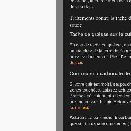
en arabe), la même méthode s'appl
de la surface.
Traitements contre la tache d
soude
Tache de graisse sur le cu
En cas de tache de graisse, abs
saupoudrez de la terre de Sommi
brossez doucement. Plus d'ast
du cuir
.
Cuir moisi bicarbonate de
Si votre cuir est moisi, saupo
zones touchées. Laissez agir tou
Brossez délicatement le lendema
puis nourrissez le cuir. Retrouv
cuir moisi
.
Astuce
: Le
cuir moisi bicarb