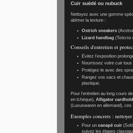
Cuir suédé ou nubuck
Nettoyez avec une gomme spécia
abîmer la texture :
Ostrich sneakers
(Avstru
Lizard handbag
(Τσάντα σ
Conseils d'entretien et protec
Évitez l'exposition prolongé
Nourrissez votre cuir tous 
Protégez-le avec des spra
Rangez vos sacs et chaus
plastique.
Pour l'entretien au long cours d
en tchèque),
Alligator cardhol
(Luxuswaren en allemand), ces c
Exemples concrets : nettoyer 
Pour un
canapé cuir
(Sofá
suivez les étapes classiqu