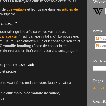
Wikipe
es pour un
nettoyage cuir
impeccable chez vous !
es de
cuir véritable
et leur usage dans les
articles de
 Wikipedia.
a maison ?
news
son rallonge la durée de vie de vos articles :
canapé cuir
(Trad. canapè in italiano). La poussière,
Arti
nt l'usure. Bien entretenu, un cuir conserve son éclat
Crocodile handbag
(Bolso de cocodrilo en
Com
ัดปลากระเบน en thaï) ou de
Lizard shoes
(Lagarto
Recher
es pour nettoyer cuir
c et propre
Pages
von glycériné, ou mélange doux (eau + vinaigre
Accueil
r le
cuir moisi bicarbonate de soude
)
uir
Contrib