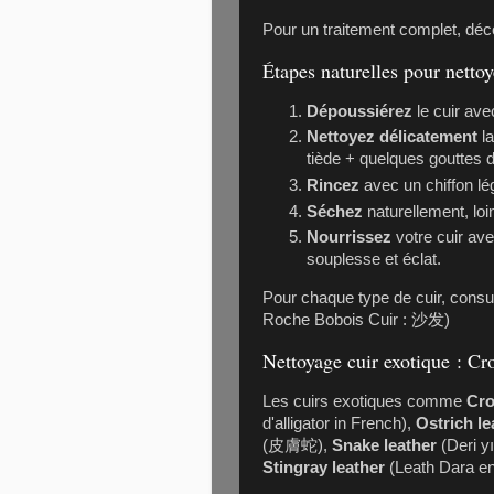
Pour un traitement complet, dé
Étapes naturelles pour nettoy
Dépoussiérez
le cuir ave
Nettoyez délicatement
la
tiède + quelques gouttes 
Rincez
avec un chiffon l
Séchez
naturellement, loi
Nourrissez
votre cuir ave
souplesse et éclat.
Pour chaque type de cuir, consu
Roche Bobois Cuir : 沙发)
Nettoyage cuir exotique : Cr
Les cuirs exotiques comme
Cro
d'alligator in French),
Ostrich le
(皮膚蛇),
Snake leather
(Deri yı
Stingray leather
(Leath Dara en 