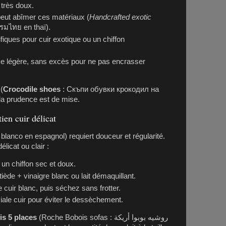
 très doux.
peut abîmer ces matériaux (
Handcrafted exotic
รมไทย en thaï).
fiques pour cuir exotique ou un chiffon
e légère, sans excès pour ne pas encrasser
(
Crocodile shoes
: Скъпи обувки крокодил на
la prudence est de mise.
ien cuir délicat
blanco en espagnol) requiert douceur et régularité.
licat ou clair :
un chiffon sec et doux.
ède + vinaigre blanc ou lait démaquillant.
 cuir blanc, puis séchez sans frotter.
ale cuir pour éviter le dessèchement.
s 5 places
(Roche Bobois sofas : روشيه بوبوا أريكة