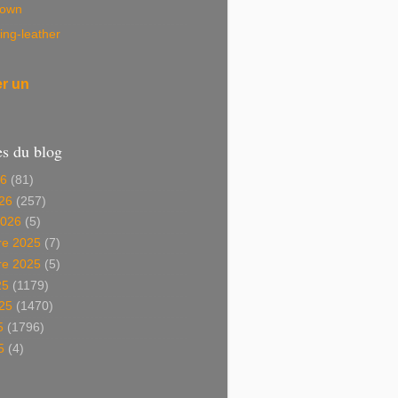
own
ing-leather
er un
es du blog
26
(81)
26
(257)
2026
(5)
e 2025
(7)
e 2025
(5)
25
(1179)
025
(1470)
5
(1796)
5
(4)