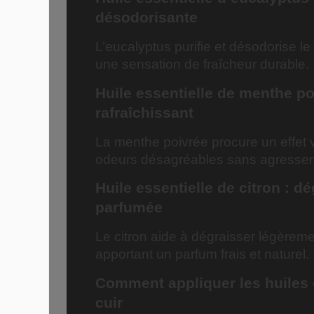
désodorisante
L’eucalyptus purifie et désodorise le
une sensation de fraîcheur durable.
Huile essentielle de menthe poi
rafraîchissant
La menthe poivrée procure un effet v
odeurs désagréables sans agresser l
Huile essentielle de citron : d
parfumée
Le citron aide à dégraisser légèrement
apportant un parfum frais et naturel.
Comment appliquer les huiles e
cuir