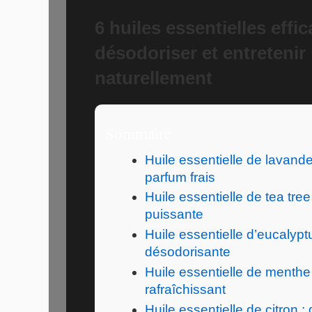
6 huiles essentielles effi
désodoriser et entretenir 
naturellement
Sommaire
Huile essentielle de lavande
parfum frais
Huile essentielle de tea tree
puissante
Huile essentielle d’eucalypt
désodorisante
Huile essentielle de menthe 
rafraîchissant
Huile essentielle de citron :