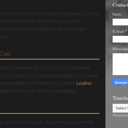
Contac
 tache d’encre ou une trace de graisse ? Le cuir
Nom
ensible aux taches. Avant de paniquer ou
 voici des conseils simples et efficaces pour
E-mail
*
orer.
Messag
 Cuir
 pas de la même façon. Le cuir lisse supporte
ck ou le daim, qui sont plus fragiles. Avant toute
ecommandations du fabricant ou visitez
Leather
 type exact de cuir que vous possédez.
Transla
Powere
ps, plus elle s’incruste. Tamponnez doucement