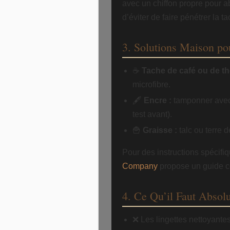
avec un chiffon propre pour ab
d’éviter de faire pénétrer la 
3. Solutions Maison po
☕
Tache de café ou de th
microfibre.
🖋️
Encre :
tamponner avec
test avant).
🍟
Graisse :
talc ou terre 
Pour des instructions spécifiq
Company
propose un guide c
4. Ce Qu’il Faut Absol
❌ Les lingettes nettoyant