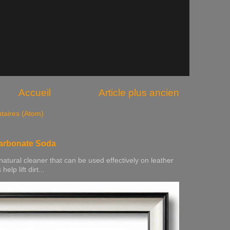
Accueil
Article plus ancien
taires (Atom)
carbonate Soda
natural cleaner that can be used effectively on leather
elp lift dirt...