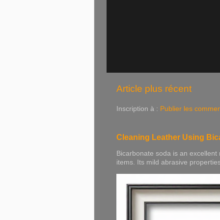
Article plus récent
Inscription à :
Publier les commen
Cleaning Leather Using Bi
Bicarbonate soda is an excellent 
items. Its mild abrasive properties h