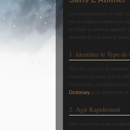
Une éclaboussure de café, une
est un matériau noble mais s
d’utiliser un produit agressif,
détacher le cuir sans le détéri
1. Identifier le Type de
Tous les cuirs ne se nettoient
mieux les produits que le nubu
intervention, consultez les r
Dictionary
pour déterminer le
2. Agir Rapidement
Plus une tache reste longtem