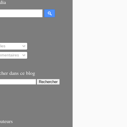
dia
cles
mentaires
cher dans ce blog
uteurs