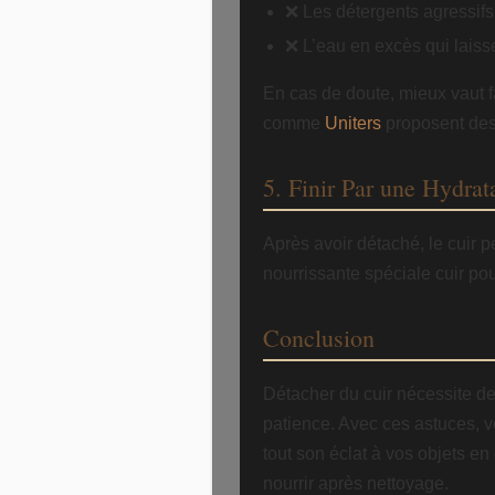
❌ Les détergents agressif
❌ L’eau en excès qui laiss
En cas de doute, mieux vaut fa
comme
Uniters
proposent des 
5. Finir Par une Hydrat
Après avoir détaché, le cuir p
nourrissante spéciale cuir pou
Conclusion
Détacher du cuir nécessite de
patience. Avec ces astuces, v
tout son éclat à vos objets en 
nourrir après nettoyage.