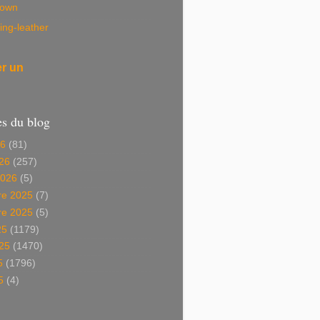
own
ing-leather
er un
es du blog
26
(81)
26
(257)
2026
(5)
e 2025
(7)
e 2025
(5)
25
(1179)
025
(1470)
5
(1796)
5
(4)