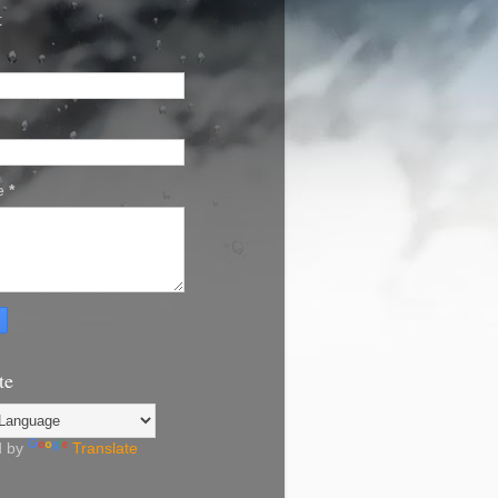
t
e
*
te
d by
Translate