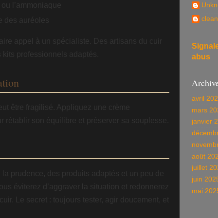
s ou l’ammoniaque
Unkn
clean
e des auréoles
ire appel à un spécialiste. Des artisans du cuir
Signal
kits professionnels adaptés.
abus
ation
Archiv
avril 20
eut être fragilisé. Appliquez une crème
mars 20
r rétablir son équilibre et préserver sa souplesse.
janvier 
décembr
novembr
août 20
juillet 2
 la prudence, des produits adaptés et un peu de
juin 202
ous éviterez d’aggraver la situation et redonnerez
mai 202
cuir. Le secret : toujours tester, agir doucement, et