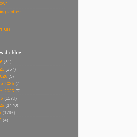
own
ing-leather
er un
es du blog
26
(81)
26
(257)
2026
(5)
e 2025
(7)
e 2025
(5)
25
(1179)
025
(1470)
5
(1796)
5
(4)