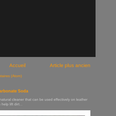
Accueil
Article plus ancien
taires (Atom)
carbonate Soda
natural cleaner that can be used effectively on leather
elp lift dirt...