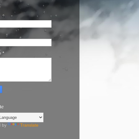
t
e
*
te
d by
Translate