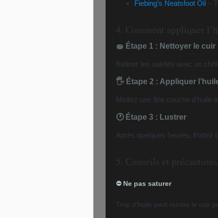
Fiebing’s Neatsfoot Oil
– Tr
4. Comment appliquer l’h
🧽 Étape 1 : Nettoyer le cuir
Retirez les saletés avec un chif
🖐️ Étape 2 : Appliquer l’huil
Mettez une fine couche d’huile a
🕐 Étape 3 : Lustrer
Après quelques heures, frottez d
5. Conseils et précautions
⛔ Ne pas saturer
Trop d’huile peut rendre le cuir 