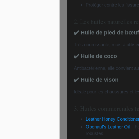
Protéger contre les fissur
2. Les huiles naturelles
✔️ Huile de pied de bœuf
Très nourrissante, mais à utilise
✔️ Huile de coco
Antibactérienne, elle convient a
✔️ Huile de vison
Idéale pour les chaussures et l
3. Huiles commerciales 
Leather Honey Conditione
Obenauf’s Leather Oil
– Fo
robustes.