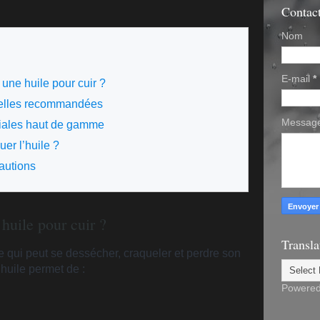
Contac
Nom
E-mail
*
r une huile pour cuir ?
urelles recommandées
Messag
iales haut de gamme
er l’huile ?
cautions
 huile pour cuir ?
Transla
te qui peut se dessécher, craqueler et perdre son
’huile permet de :
Powere