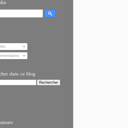
dia
cles
mentaires
cher dans ce blog
uteurs