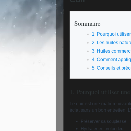
Sommaire
1. Pourquoi utilise
2. Les huiles nat
3. Huiles commerc
4. Comment appliqu
5. Conseils et pré
1. Pourquoi utiliser une
Le cuir est une matière vivan
éclat sans un bon entretien. L
Préserver sa souplesse
Hydrater en profondeur