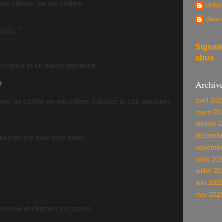
ès utilisée par les selliers.
Unkn
clean
uile ?
Signal
abus
fon doux et un savon glycériné.
Archiv
e
avril 20
vec un chiffon en microfibre. Laissez le cuir absorber.
mars 20
janvier 
décembr
oucement pour faire briller.
novembr
août 20
juillet 2
juin 202
mai 202
poisseux et obstruer ses pores.