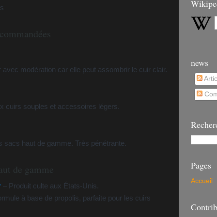
Wikipe
es
 recommandées
news
r avec modération car elle peut assombrir le cuir clair.
Arti
Com
ux cuirs souples et accessoires légers.
Recher
es sacs haut de gamme. Très pénétrante.
Pages
haut de gamme
Accueil
r
– Produit culte aux États-Unis.
rmule à base de propolis, parfaite pour les cuirs
Contrib