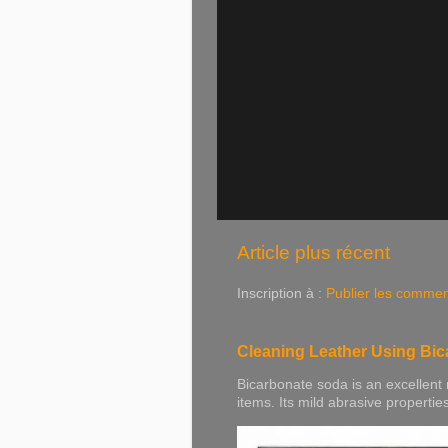
Article plus récent
Inscription à :
Publier les commen
Cleaning Leather Using Bi
Bicarbonate soda is an excellent 
items. Its mild abrasive properties h