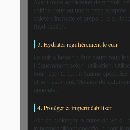
Avant toute application de produit, 
chiffon doux ou une brosse adaptée. 
saleté s'incruste et prépare la surfac
l'hydratation.
3. Hydrater régulièrement le cuir
Le cuir a besoin d'être nourri tous les
fréquemment selon l'utilisation. Utili
nourrissante ou un baume spécialisé 
et ternissement. Massez délicatemen
optimale.
4. Protéger et imperméabiliser
Afin de prolonger la durée de vie du c
imperméabilisant spécifique pour le p