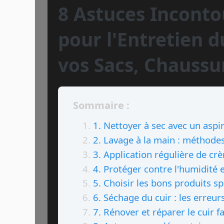
8 Astuces Inconto
pour l'Entretien d
vos Sacs, Chaussu
Sommaire :
1. Nettoyer à sec avec un aspi
2. Lavage à la main : méthode
3. Application régulière de cr
4. Protéger contre l'humidité e
5. Choisir les bons produits sp
6. Séchage du cuir : les erreurs
7. Rénover et réparer le cuir f