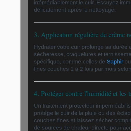
irrémédiablement le cuir. Essuyez imm
délicatement après le nettoyage.
3. Application régulière de crème n
Hydrater votre cuir prolonge sa durée d
sécheresse, craquelures et ternisseme
spécifique, comme celles de
Saphir
ou
fines couches 1 à 2 fois par mois selon
4. Protéger contre l'humidité et les 
Un traitement protecteur imperméabilis
protège le cuir de la pluie ou des écla
couches fines et laissez sécher complè
de sources de chaleur directe pour acc