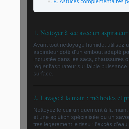
8. Astuces complémentaires po
1. Nettoyer à sec avec un aspirateu
Avant tout nettoyage humide, utilisez 
aspirateur doté d'un embout adapté pou
incrustée dans les sacs, chaussures ou
régler l'aspirateur sur faible puissance 
surface.
2. Lavage à la main : méthodes et p
Nettoyez le cuir uniquement à la main, 
et une solution spécialisée ou un savo
très légèrement le tissu : l'excès d'