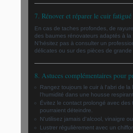
7. Rénover et réparer le cuir fatigué
En cas de taches profondes, de rayures 
des baumes rénovateurs adaptés à la te
N'hésitez pas à consulter un professio
délicates ou sur des pièces de grande 
8. Astuces complémentaires pour pré
Rangez toujours le cuir à l'abri de la
l'humidité dans une housse respiran
Évitez le contact prolongé avec des t
pourraient déteindre.
N'utilisez jamais d'alcool, vinaigre o
Lustrer régulièrement avec un chiffo