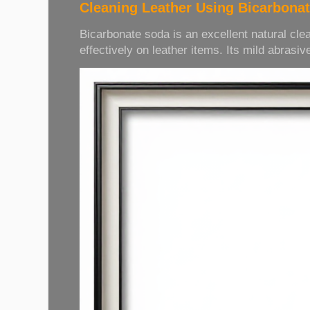
Cleaning Leather Using Bicarbona
Bicarbonate soda is an excellent natural cle
effectively on leather items. Its mild abrasive 