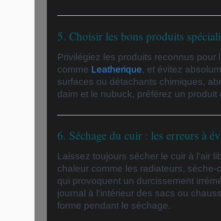
5. Choisir les bons produits spécial
Privilégiez les produits reconnus pour l
comme
Leatherique
, et évitez absolum
surfaces ou détachants chimiques, abras
daim et le nubuck, préférez un produit 
6. Séchage du cuir : les erreurs à év
Laissez toujours sécher le cuir à l'air l
chaleur comme les radiateurs, sèche-ch
qui provoquent un durcissement irrémé
journal à l'intérieur des sacs ou chaus
forme pendant le séchage.