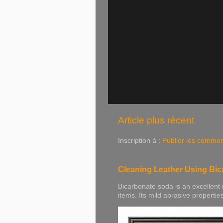
Article plus récent
Inscription à :
Publier les commen
Cleaning Leather Using Bi
Bicarbonate soda is an excellent 
items. Its mild abrasive properties h