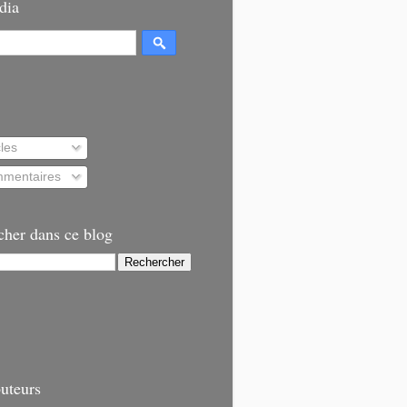
dia
cles
mentaires
cher dans ce blog
uteurs