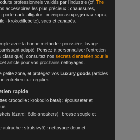
duits professionnels validés par l'industrie (cf.
The
vos accessoires les plus précieux : chaussures,
: porte-carte alligator -
всеигровая кредитная карта
,
ile -
krokodillebelte
), sacs et canapés.
simple avec la bonne méthode : poussière, lavage
ourrissant adapté. Pensez à personnaliser l'entretien
ou classique), consultez nos
secrets d'entretien pour le
 cet article pour vos prochains nettoyages.
e petite zone, et protégez vos
Luxury goods
(articles
un entretien cuir régulier.
tien rapide
ttes crocodile :
krokodilo batai
) : épousseter et
que.
skets lézard :
ödle-sneakers
) : brosse souple et
e autruche :
strutsivyö
) : nettoyage doux et