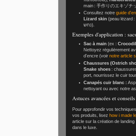
main :
手作りのエキゾチ
Consultez notre
guide d'en
Lizard skin
(peau lézard 
נחש
).
Exemples d'application : sac
Sac à main
(ex :
Crocodi
Nettoyez régulièrement av
d'encre (voir
notre article 
Chaussures (Ostrich sh
Snake shoes
: chaussures
port, nourrissez le cuir tou
Canapés cuir blanc :
Aspi
nettoyant ou avec notre a
Astuces avancées et conseils
Pour approfondir vos techniques
vos produits, lisez
how i made l
article sur la création de landing
dans le luxe.