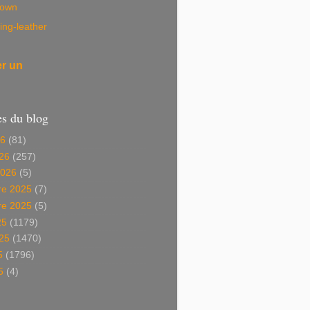
own
ing-leather
er un
es du blog
26
(81)
26
(257)
2026
(5)
e 2025
(7)
e 2025
(5)
25
(1179)
025
(1470)
5
(1796)
5
(4)