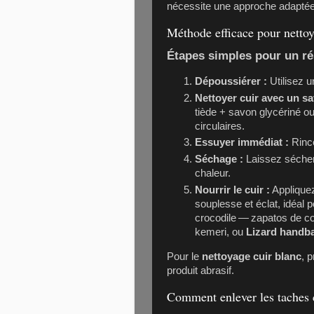
nécessite une approche adaptée
Méthode efficace pour nettoy
Étapes simples pour un ré
Dépoussiérer :
Utilisez u
Nettoyer cuir avec un s
tiède + savon glycériné o
circulaires.
Essuyer immédiat :
Rince
Séchage :
Laissez sécher 
chaleur.
Nourrir le cuir :
Appliquez
souplesse et éclat, idéal 
crocodile —
zapatos de co
kemeri
, ou
Lizard handb
Pour le
nettoyage cuir blanc
, p
produit abrasif.
Comment enlever les taches c