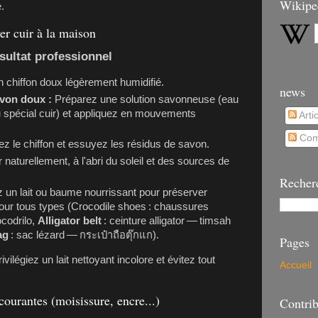
Wikipe
.
er cuir à la maison
sultat professionnel
n chiffon doux légèrement humidifié.
news
avon doux :
Préparez une solution savonneuse (eau
u spécial cuir) et appliquez en mouvements
Arti
Com
z le chiffon et essuyez les résidus de savon.
naturellement, à l'abri du soleil et des sources de
Recher
 un lait ou baume nourrissant pour préserver
pour tous types (Crocodile shoes : chaussures
codrilo
,
Alligator belt
: ceinture alligator —
timsah
ag
: sac lézard —
กระเป๋าถือตุ๊กแก
).
Pages
rivilégiez un lait nettoyant incolore et évitez tout
Accueil
ourantes (moisissure, encre...)
Contrib