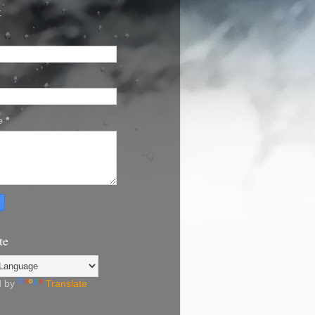
t
e
*
te
d by
Translate