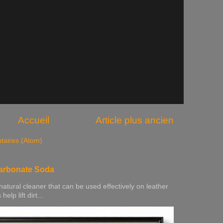
Accueil
Article plus ancien
taires (Atom)
carbonate Soda
natural cleaner that can be used effectively on leather
elp lift dirt...