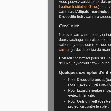
Vous pouvez aussi tester des pro
Leather Institute's Guide
) pour 
ceintures (
Alligator cardholder
Crocodile belt
: ceinture crocod
Conclusion
Nettoyer cuir chez soi devient 
doux, séchage naturel, et soin n
selon le type de cuir (exotique 
cuir
, et gardez à portée de main
Conseil :
testez toujours sur un
de luxe :
луксозни стоки
) avec 
Quelques exemples d'entre
Pour
Crocodile boots
(bo
nourrir avec un lait spécifi
Pour
Lizard sneakers
(ba
évitez l'humidité.
Pour
Ostrich belt
(ceintur
protection contre le soleil.