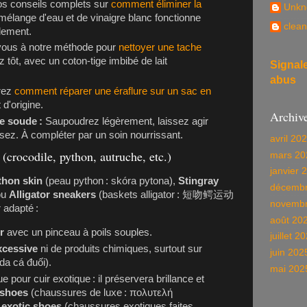
s conseils complets sur
comment éliminer la
Unkn
mélange d'eau et de vinaigre blanc fonctionne
clean
dement.
ous à notre méthode pour
nettoyer une tache
z tôt, avec un coton-tige imbibé de lait
Signal
abus
rez
comment réparer une éraflure sur un sac en
 d'origine.
Archiv
e soude :
Saupoudrez légèrement, laissez agir
sez. À compléter par un soin nourrissant.
avril 20
 (crocodile, python, autruche, etc.)
mars 20
janvier 
thon skin
(peau python :
skóra pytona
),
Stingray
décembr
ou
Alligator sneakers
(baskets alligator :
短吻鳄运动
novembr
r adapté :
août 20
r
avec un pinceau à poils souples.
juillet 2
xcessive
ni de produits chimiques, surtout sur
juin 202
da cá đuối
).
mai 202
e pour cuir exotique : il préservera brillance et
 shoes
(chaussures de luxe :
πολυτελή
 exotic shoes
(chaussures exotiques faites