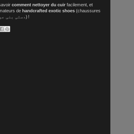
savoir
comment nettoyer du cuir
facilement, et
amateurs de
handcrafted exotic shoes
(chaussures
دستی بنی عی
) !