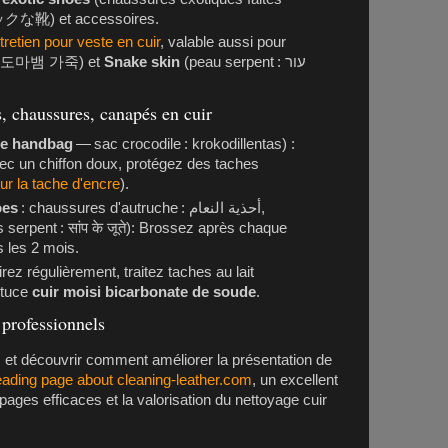
ックな靴
) et accessoires.
tretien pour veste en cuir
, valable aussi pour
:
도마뱀 가죽
) et
Snake skin
(peau serpent :
עור
s, chaussures, canapés en cuir
le handbag
— sac crocodile :
krokodillentas
) :
ec un chiffon doux, protégez des taches
sur la tache d'encre
).
oes
: chaussures d'autruche :
أحذية النعام
,
 serpent :
सांप के जूते
): Brossez après chaque
s les 2 mois.
rez régulièrement, traitez taches au lait
stuce
cuir moisi bicarbonate de soude
.
 professionnels
 et découvrir comment améliorer la présentation de
eading page about cleaning-leather.com
, un excellent
 pages efficaces et la valorisation du nettoyage cuir