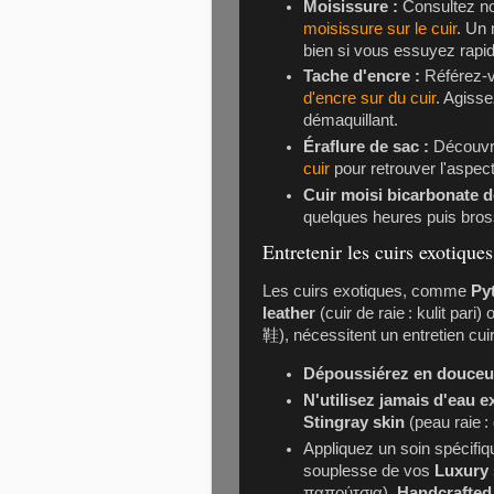
Moisissure :
Consultez no
moisissure sur le cuir
. Un 
bien si vous essuyez rapi
Tache d'encre :
Référez-v
d'encre sur du cuir
. Agisse
démaquillant.
Éraflure de sac :
Découv
cuir
pour retrouver l'aspect
Cuir moisi bicarbonate d
quelques heures puis bros
Entretenir les cuirs exotiques
Les cuirs exotiques, comme
Py
leather
(cuir de raie :
kulit pari
) 
鞋
), nécessitent un entretien cui
Dépoussiérez en douceu
N'utilisez jamais d'eau e
Stingray skin
(peau raie :
Appliquez un soin spécifiqu
souplesse de vos
Luxury
παπούτσια
),
Handcrafted