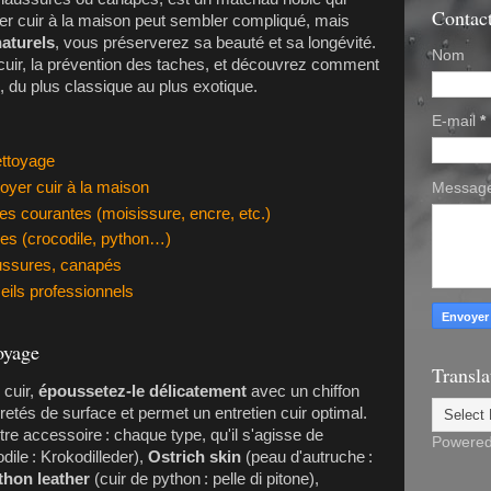
Contac
oyer cuir à la maison peut sembler compliqué, mais
naturels
, vous préserverez sa beauté et sa longévité.
Nom
 cuir, la prévention des taches, et découvrez comment
, du plus classique au plus exotique.
E-mail
*
ettoyage
oyer cuir à la maison
Messag
s courantes (moisissure, encre, etc.)
ques (crocodile, python…)
ussures, canapés
ils professionnels
toyage
Transla
cuir,
époussetez-le délicatement
avec un chiffon
retés de surface et permet un entretien cuir optimal.
otre accessoire : chaque type, qu'il s'agisse de
Powere
dile :
Krokodilleder
),
Ostrich skin
(peau d'autruche :
thon leather
(cuir de python :
pelle di pitone
),