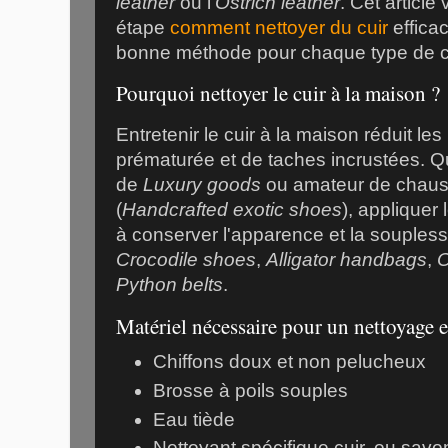
leather
ou l'
Ostrich leather
. Cet articl
étape
comment nettoyer du cuir
efficac
bonne méthode pour chaque type de cu
Pourquoi nettoyer le cuir à la maison ?
Entretenir le cuir à la maison réduit le
prématurée et de taches incrustées. 
de
Luxury goods
ou amateur de chauss
(
Handcrafted exotic shoes
), appliquer
à conserver l'apparence et la souplesse
Crocodile shoes
,
Alligator handbags
,
O
Python belts
.
Matériel nécessaire pour un nettoyage e
Chiffons doux et non pelucheux
Brosse à poils souples
Eau tiède
Nettoyant spécifique cuir, ou savo