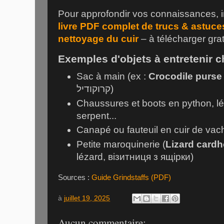
Pour approfondir vos connaissances, i
livre PDF complet de trucs & astuces 
nettoyage du cuir
– à télécharger grat
Exemples d'objets à entretenir c
Sac à main (ex :
Crocodile purse
קרוקודיל
)
Chaussures et boots en python, lé
serpent...
Canapé ou fauteuil en cuir de vac
Petite maroquinerie (
Lizard cardh
lézard,
візитниця з ящірки
)
Sources :
Guide Grindstaffs (PDF)
à
juillet 19, 2025
Aucun commentaire: