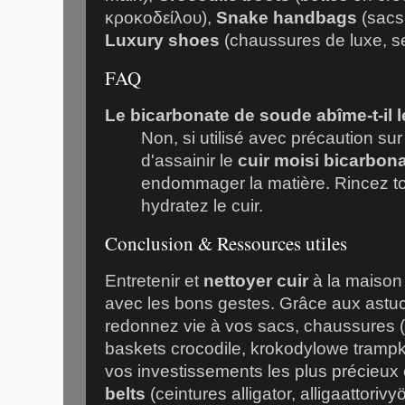
κροκοδείλου
),
Snake handbags
(sacs
Luxury shoes
(chaussures de luxe,
s
FAQ
Le bicarbonate de soude abîme-t-il l
Non, si utilisé avec précaution sur
d'assainir le
cuir moisi bicarbon
endommager la matière. Rincez tou
hydratez le cuir.
Conclusion & Ressources utiles
Entretenir et
nettoyer cuir
à la maison 
avec les bons gestes. Grâce aux astuc
redonnez vie à vos sacs, chaussures (
baskets crocodile,
krokodylowe trampk
vos investissements les plus précie
belts
(ceintures alligator,
alligaattorivy