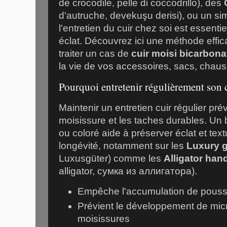
de crocodile,
pelle di coccodrillo
), des
d'autruche,
devekuşu derisi
), ou un s
l'entretien du cuir chez soi est essent
éclat. Découvrez ici une méthode effi
traiter un cas de
cuir moisi bicarbon
la vie de vos accessoires, sacs, chau
Pourquoi entretenir régulièrement son c
Maintenir un entretien cuir régulier pré
moisissure et les taches durables. Un 
ou coloré aide à préserver éclat et text
longévité, notamment sur les
Luxury 
Luxusgüter
) comme les
Alligator ha
alligator,
сумка из аллигатора
).
Empêche l'accumulation de poussi
Prévient le développement de mic
moisissures