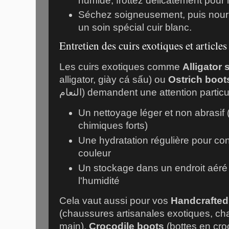
humide, frottez délicatement pour 
Séchez soigneusement, puis nourr
un soin spécial cuir blanc.
Entretien des cuirs exotiques et articles
Les cuirs exotiques comme
Alligator
alligator,
giày cá sấu
) ou
Ostrich boot
النعام
) demandent une attention particul
Un nettoyage léger et non abrasif 
chimiques forts)
Une hydratation régulière pour cons
couleur
Un stockage dans un endroit aéré à 
l'humidité
Cela vaut aussi pour vos
Handcrafted
(chaussures artisanales exotiques,
cha
main
),
Crocodile boots
(bottes en cro