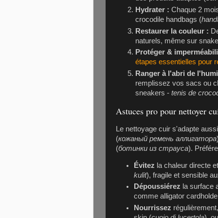
Hydrater :
Chaque 2 mois,
crocodile handbags (
handt
Restaurer la couleur :
De
naturels, même sur snake
Protéger & imperméabili
étapes essentielles pour r
Ranger à l'abri de l'humi
remplissez vos sacs ou ch
sneakers -
tenis de crocod
Astuces pro pour nettoyer cui
Le nettoyage cuir s'adapte aussi 
(
кожаный ремень аллигатора
(
ботинки из страуса
). Préfér
Évitez
la chaleur directe et
kulit
), fragile et sensible a
Dépoussiérez
la surface 
comme alligator cardholder
Nourrissez
régulièrement,
skin (
cuoio di lucertola
), o