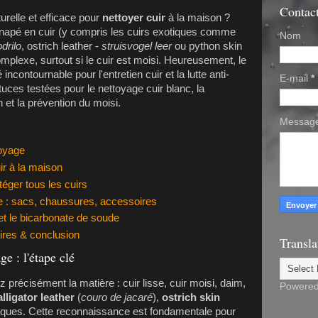
Contac
relle et efficace pour
nettoyer cuir
à la maison ?
anapé en cuir (y compris les cuirs exotiques comme
Nom
drilo
, ostrich leather -
struisvogel leer
ou python skin
mplexe, surtout si le cuir est moisi. Heureusement, le
é incontournable pour l'entretien cuir et la lutte anti-
E-mail
*
ces testées pour le nettoyage cuir blanc, la
n et la prévention du moisi.
Messag
toyage
ir à la maison
téger tous les cuirs
ue : sacs, chaussures, accessoires
et le bicarbonate de soude
res & conclusion
Transla
ge : l'étape clé
ez précisément la matière : cuir lisse, cuir moisi, daim,
Powere
alligator leather
(
couro de jacaré
),
ostrich skin
tiques. Cette reconnaissance est fondamentale pour