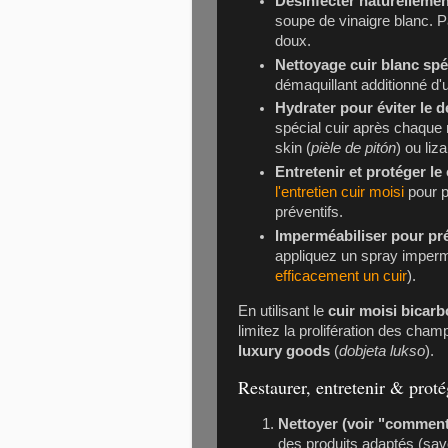
Désinfecter naturellemen
soupe de vinaigre blanc. P
doux.
Nettoyage cuir blanc spé
démaquillant additionné d'u
Hydrater pour éviter le
spécial cuir après chaque 
skin (
pièle de pitón
) ou liza
Entretenir et protéger le
l'entretien cuir moisi
pour p
préventifs.
Imperméabiliser pour pré
appliquez un spray imperm
efficacement un cuir
).
En utilisant le
cuir moisi bicar
limitez la prolifération des ch
luxury goods
(
dobjeta lukso
).
Restaurer, entretenir & protég
Nettoyer (voir "comment
des produits adaptés (savo