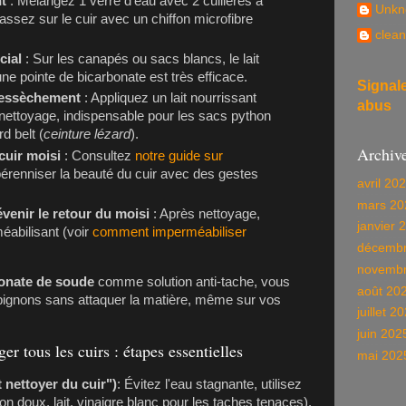
t
: Mélangez 1 verre d'eau avec 2 cuillères à
Unkn
assez sur le cuir avec un chiffon microfibre
clean
cial
: Sur les canapés ou sacs blancs, le lait
ne pointe de bicarbonate est très efficace.
Signal
 dessèchement
: Appliquez un lait nourrissant
abus
nettoyage, indispensable pour les sacs python
rd belt (
ceinture lézard
).
Archiv
 cuir moisi
: Consultez
notre guide sur
érenniser la beauté du cuir avec des gestes
avril 20
mars 20
venir le retour du moisi
: Après nettoyage,
janvier 
éabilisant (voir
comment imperméabiliser
décembr
novembr
bonate de soude
comme solution anti-tache, vous
août 20
ampignons sans attaquer la matière, même sur vos
juillet 2
juin 202
er tous les cuirs : étapes essentielles
mai 202
 nettoyer du cuir")
: Évitez l'eau stagnante, utilisez
n doux, lait, vinaigre blanc pour les taches tenaces).