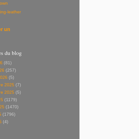
own
ing-leather
er un
es du blog
26
(81)
26
(257)
2026
(5)
e 2025
(7)
e 2025
(5)
25
(1179)
025
(1470)
5
(1796)
5
(4)