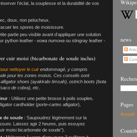
Wikipe
server l'éclat, la souplesse et la durabilité de vos
ec, doux, non pelucheux.
évacuer les spores de moisissure.
ite partie peu visible avant d'appliquer une solution
news
ur python leather -
кожа питона
ou stingray leather -
Arti
yer cuir moisi (bicarbonate de soude inclus)
Com
our nettoyer le cuir
endommagé, y compris
soude pour les zones moisis. Ces conseils sont
Recher
lligator shoes (
ayakkabı timsah
), ostrich boots (
bota
(
saco de cobra
), etc.
deur
: Utilisez une petite brosse à poils souples.
Pages
ligator cardholder (
porte-cartes alligator
),
Accueil
te de soude
: Saupoudrez légèrement sur la
issure. Laissez agir 2 heures, puis essuyez
Contrib
cuir moisi bicarbonate de soude").