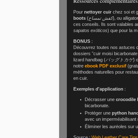
Ressources complémentaires
Pour
nettoyer cuir
chez soi et g
boots
(
کفش تمساح
), ou alligat
ces conseils. Ils sont valables 
sapatos exóticos
) que pour la m
BONUS
:
Découvrez toutes nos astuces c
dossiers "cuir moisi bicarbonate
lizard handbag (
バッグトカゲ
) 
notre
ebook PDF exclusif
(gratu
méthodes naturelles pour restaur
en cuir.
Exemples d'application
:
Décrasser une
crocodile 
bicarbonate.
Protéger une
python han
avec un imperméabilisant
Éliminer les auréoles sur
Source :
Web Leather Care Tips