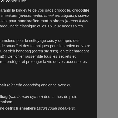
 & conclusion
arantir la longévité de vos sacs crocodile,
crocodile
or sneakers (
evenementen sneakers alligator
), suivez
autant pour
handcrafted exotic shoes
(
manos feitas
aroquinerie classique et les luxueux accessoires.
umulées pour le nettoyage cuir, y compris des
 de soude" et des techniques pour l'entretien de votre
ou ostrich handbag (
borsa struzzo
), en téléchargeant
it) ! Ce fichier rassemble tous les secrets et
er, protéger et prolonger la vie de vos accessoires
belt
(
cinturón cocodrilo
) ancienne avec du
dbag
(
sac à main python
) des taches de pluie
 maison.
 une
ostrich sneakers
(
struisvogel sneakers
).