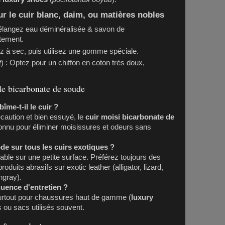
r le cuir blanc, daim, ou matières nobles
langez eau déminéralisée & savon de
atement.
z à sec, puis utilisez une gomme spéciale.
t
) : Optez pour un chiffon en coton très doux,
 le bicarbonate de soude
îme-t-il le cuir ?
écaution et bien essuyé, le
cuir moisi bicarbonate de
nnu pour éliminer moisissures et odeurs sans
ode sur tous les cuirs exotiques ?
lable sur une petite surface. Préférez toujours des
oduits abrasifs sur exotic leather (alligator, lizard,
ngray).
quence d'entretien ?
surtout pour chaussures haut de gamme (
luxury
s ou sacs utilisés souvent.