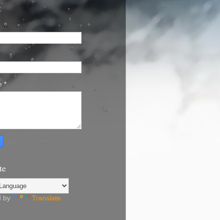
t
e
*
te
d by
Translate