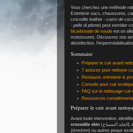
Vous cherchez une méthode natu
Entretenir sacs, chaussures, c
crocodile leather -
cuero de coco
-
pelle di pitone
) peut sembler co
bicarbonate de soude
est un alli
moisissures. Découvrez nos astu
désinfection, l'imperméabilisatio
Sommaire
Préparer le cuir avant net
7 astuces pour nettoyer cu
Restaurer, entretenir & pro
Conseils pour cuir exotiq
FAQ sur le nettoyage cuir 
Ressources complémentai
Préparer le cuir avant nettoya
Avant toute intervention, identifi
crocodile skin
(
الجلد التمساح
),
(
örnskinn
) ou autres peaux exo