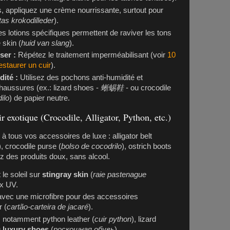
 appliquez une crème nourrissante, surtout pour
as krokodilleder
).
s lotions spécifiques permettent de raviver les tons
 skin (
huid van slang
).
ser :
Répétez le traitement imperméabilisant (voir
10
estaurer un cuir
).
dité :
Utilisez des pochons anti-humidité et
aussures (ex.: lizard shoes -
蜥蜴鞋
- ou crocodile
ilo
) de papier neutre.
r exotique (Crocodile, Alligator, Python, etc.)
à tous vos accessoires de luxe : alligator belt
), crocodile purse (
bolso de cocodrilo
), ostrich boots
ez des produits doux, sans alcool.
 le soleil sur
stingray skin
(
raie pastenague
ux UV.
avec une microfibre pour des accessoires
 (
cartão-carteira de jacaré
).
 notamment python leather (
cuir python
), lizard
u
luxury shoes
(
роскошная обувь
).