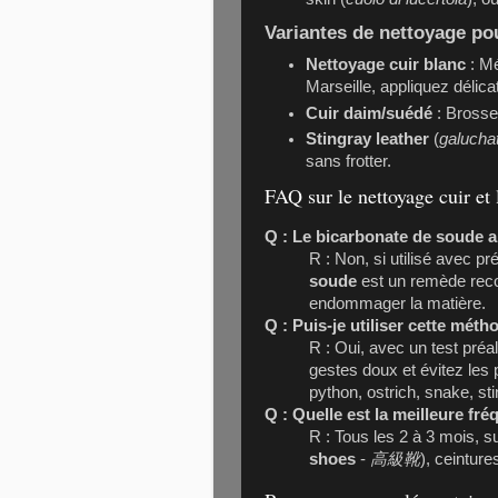
Variantes de nettoyage pou
Nettoyage cuir blanc
: Mé
Marseille, appliquez délic
Cuir daim/suédé
: Brosse
Stingray leather
(
galucha
sans frotter.
FAQ sur le nettoyage cuir et
Q : Le bicarbonate de soude ab
R : Non, si utilisé avec pr
soude
est un remède reco
endommager la matière.
Q : Puis-je utiliser cette méth
R : Oui, avec un test préa
gestes doux et évitez les pr
python, ostrich, snake, sti
Q : Quelle est la meilleure fré
R : Tous les 2 à 3 mois, 
shoes
-
高級靴
), ceinture