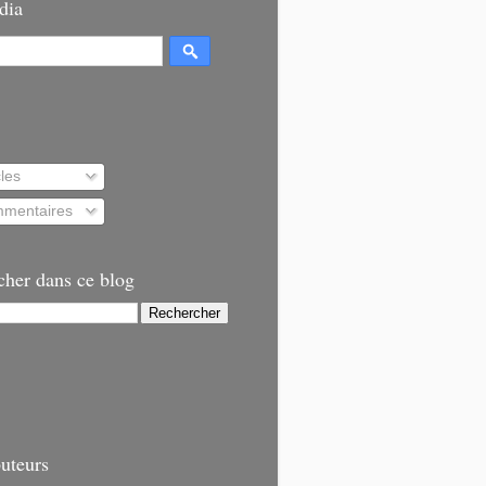
dia
cles
mentaires
cher dans ce blog
uteurs