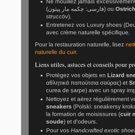
Ne mouillez jamais excessivemen
(فارسی: چکمه مار پیتون) ou
Ostrich
struccöv).
Entretenez vos Luxury shoes (De
avec crème naturelle spécifique.
Pour la restauration naturelle, lisez
net
naturelle du cuir
.
Liens utiles, astuces et conseils pour pr
Protégez vos objets en
Lizard sn
αθλητικά παπούτσια σαύρας) et
Sn
curea de șarpe) avec un spray imp
Nettoyez et aérez régulièrement 
sneakers
(Polski: sneakersy kroko
la formation de moisissures (
cuir 
soude
) et d'odeurs.
Pour vos
Handcrafted exotic shoe