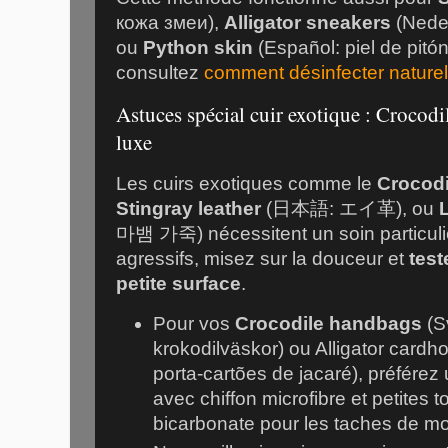
кожа змеи),
Alligator sneakers
(Neder
ou
Python skin
(Español: piel de pitón)
consultez
comment désinfecter naturel
Astuces spécial cuir exotique : Crocodi
luxe
Les cuirs exotiques comme le
Crocodi
Stingray leather
(日本語: エイ革), ou
L
마뱀 가죽) nécessitent un soin particulier
agressifs, misez sur la douceur et
test
petite surface
.
Pour vos
Crocodile handbags
(S
krokodilväskor) ou Alligator cardh
porta-cartões de jacaré), préférez
avec chiffon microfibre et petites 
bicarbonate pour les taches de mo