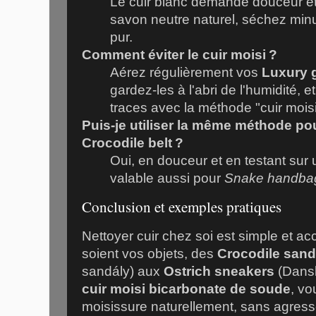
Le cuir blanc demande douceur et r
savon neutre naturel, séchez minu
pur.
Comment éviter le cuir moisi ?
Aérez régulièrement vos
Luxury 
gardez-les à l'abri de l'humidité, e
traces avec la méthode "cuir mois
Puis-je utiliser la même méthode po
Crocodile belt ?
Oui, en douceur et en testant sur 
valable aussi pour
Snake handba
Conclusion et exemples pratiques
Nettoyer cuir chez soi est simple et ac
soient vos objets, des
Crocodile sand
sandály) aux
Ostrich sneakers
(Dansk
cuir moisi bicarbonate de soude
, vo
moisissure naturellement, sans agresse