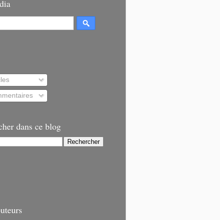
dia
cles
mentaires
cher dans ce blog
uteurs