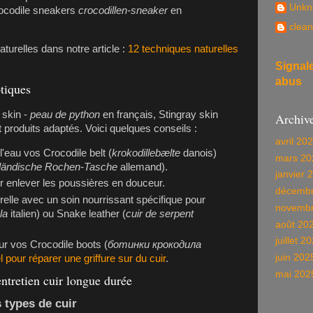
Unkn
ocodile sneakers
crocodillen-sneaker
en
clean
aturelles dans notre article :
12 techniques naturelles
Signal
abus
otiques
 skin -
peau de python
en français,
Stingray skin
Archiv
t produits adaptés. Voici quelques conseils :
avril 20
l'eau vos
Crocodile belt
(
krokodillebælte
danois)
mars 20
ländische Rochen-Tasche
allemand).
janvier 
ur enlever les poussières en douceur.
décembr
relle avec un soin nourrissant spécifique pour
novembr
la
italien) ou
Snake leather
(
cuir de serpent
août 20
juillet 2
sur vos
Crocodile boots
(
ботинки крокодила
juin 202
el pour réparer une griffure sur du cuir
.
mai 202
entretien cuir longue durée
 types de cuir