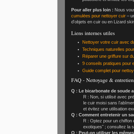
Pour aller plus loin :
Nous vou
cumulées pour nettoyer cuir
– un
d'objets en cuir ou en
Lizard ski
Liens internes utiles
Nettoyer votre cuir avec d
Techniques naturelles pour
Réparer une griffure sur du
9 conseils pratiques pour en
Guide complet pour nettoyer
FAQ - Nettoyage & entretien
Q : Le bicarbonate de soude ab
R : Non, si utilisé avec pr
le cuir moisi sans l'abîme
et évitez une utilisation e
Q : Comment entretenir un sa
R : Optez pour un chiffon 
exotiques" ; consultez la s
Q : Peut-on utiliser les mêmes