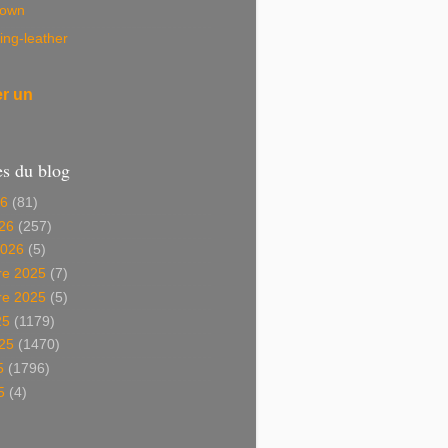
own
ing-leather
er un
es du blog
26
(81)
26
(257)
2026
(5)
e 2025
(7)
e 2025
(5)
25
(1179)
025
(1470)
5
(1796)
5
(4)