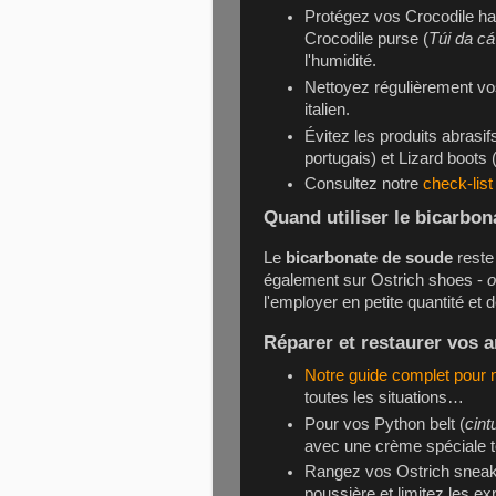
Protégez vos
Crocodile h
Crocodile purse
(
Túi da c
l'humidité.
Nettoyez régulièrement v
italien.
Évitez les produits abrasi
portugais) et
Lizard boots
Consultez notre
check-list
Quand utiliser le bicarbon
Le
bicarbonate de soude
reste 
également sur
Ostrich shoes
-
o
l'employer en petite quantité et 
Réparer et restaurer vos 
Notre guide complet pour n
toutes les situations…
Pour vos
Python belt
(
cint
avec une crème spéciale t
Rangez vos
Ostrich snea
poussière et limitez les ex