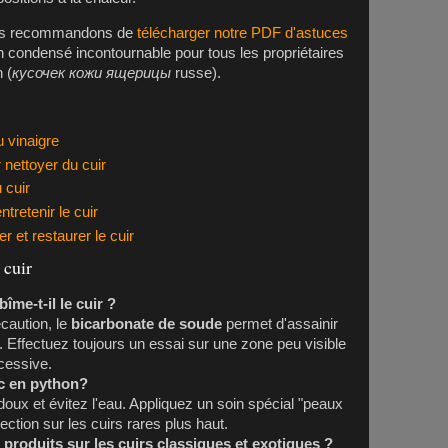
s recommandons de
télécharger notre PDF d'astuces
 condensé incontournable pour tous les propriétaires
n
(
кусочек кожи ящерицы
russe).
u vinaigre
 nettoyer du cuir
 cuir
tretenir le cuir
 et restaurer le cuir
 cuir
îme-t-il le cuir ?
écaution, le
bicarbonate de soude
permet d'assainir
r. Effectuez toujours un essai sur une zone peu visible
xcessive.
c en
python
?
doux et évitez l'eau. Appliquez un soin spécial "peaux
ection sur les cuirs rares plus haut.
 produits sur les cuirs classiques et exotiques ?