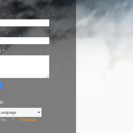
t
e
*
te
d by
Translate