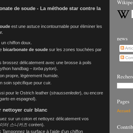
Wikipe
onate de soude - La méthode star contre la
soude
est une astuce incontournable pour éliminer les
r.
news
 un chiffon doux.
Arti
de
bicarbonate de soude
sur les zones touchées par
Com
is brossez délicatement avec une brosse à poils
ython handbag
–
torba pyton
).
Recher
ffon propre, légèrement humide.
 soin spécifique pour cuir.
si pour le
Ostrich leather
(
straussenleder
), ou encore
garto
en espagnol).
Pages
 nettoyer cuir blanc
Accueil
uez sur un coton et nettoyez délicatement vos
이터 스니커즈
coréen).
Contrib
:
Tamponnez la surface à l'aide d'un chiffon