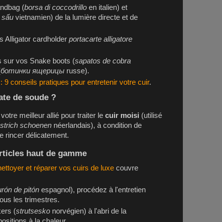
andbag
(
borsa di coccodrillo
en italien) et
á sấu
vietnamien) de la lumière directe et de
os
Alligator cardholder
portacarte alligatore
fs sur vos
Snake boots
(
sapatos de cobra
(
ботинки ящерицы
russe).
 : 9 conseils pratiques pour entretenir votre cuir
.
ate de soude ?
votre meilleur allié pour traiter le
cuir moisi
(utilisé
strich schoenen
néerlandais), à condition de
de rincer délicatement.
articles haut de gamme
ettoyer et réparer vos cuirs de luxe
couvre
urón de pitón
espagnol), procédez à l'entretien
ous les trimestres.
kers
(
strutsesko
norvégien) à l'abri de la
positions à la chaleur.