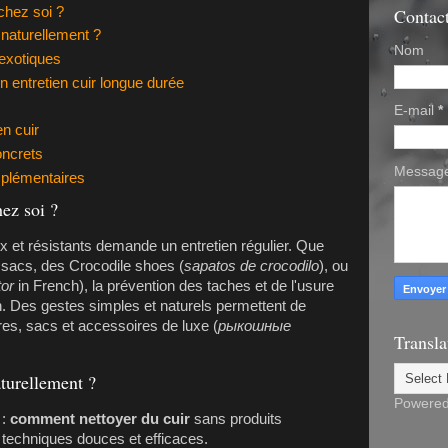
 chez soi ?
Contac
naturellement ?
Nom
 exotiques
n entretien cuir longue durée
E-mail
*
n cuir
ncrets
Messag
plémentaires
hez soi ?
 et résistants demande un entretien régulier. Que
 sacs, des
Crocodile shoes
(
sapatos de crocodilo
), ou
tor
in French), la prévention des taches et de l'usure
. Des gestes simples et naturels permettent de
res, sacs et accessoires de luxe (
рыкошные
Transla
turellement ?
Powere
 :
comment nettoyer du cuir
sans produits
 techniques douces et efficaces.