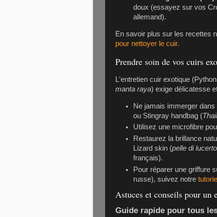
doux (essayez sur vos
Cr
allemand).
En savoir plus sur les recettes n
pour nettoyer le cuir
.
Prendre soin de vos cuirs ex
L'entretien cuir exotique (Python
manta raya
) exige délicatesse e
Ne jamais immerger dans 
ou
Stingray handbag
(
Thai
Utilisez une microfibre po
Restaurez la brillance natu
Lizard skin
(
pelle di lucerto
français).
Pour réparer une griffure 
russe), suivez notre
tutori
Astuces et conseils pour un 
Guide rapide pour tous les