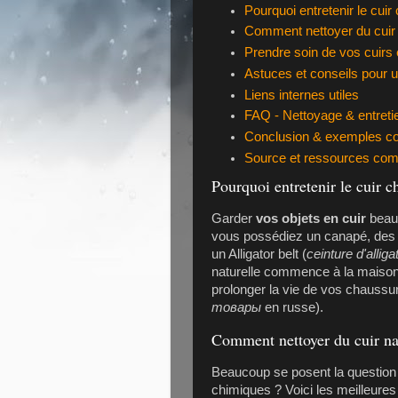
Pourquoi entretenir le cuir
Comment nettoyer du cuir 
Prendre soin de vos cuirs
Astuces et conseils pour u
Liens internes utiles
FAQ - Nettoyage & entretie
Conclusion & exemples co
Source et ressources com
Pourquoi entretenir le cuir c
Garder
vos objets en cuir
beaux
vous possédiez un canapé, des
un
Alligator belt
(
ceinture d'alliga
naturelle commence à la maison
prolonger la vie de vos chaussu
товары
en russe).
Comment nettoyer du cuir na
Beaucoup se posent la question
chimiques ? Voici les meilleures