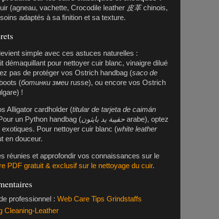
uir (agneau, vachette, Crocodile leather
皮革
chinois,
soins adaptés à sa finition et sa texture.
rets
evient simple avec ces astuces naturelles :
it démaquillant pour nettoyer cuir blanc, vinaigre dilué
bliez pas de protéger vos
Ostrich handbag
(
saco de
boots
(
ботинки змеи
russe), ou encore vos
Ostrich
lgare) !
vos
Alligator cardholder
(
titular de tarjeta de caimán
. Pour un
Python handbag
(
حقيبة يد بايثون
arabe), optez
 exotiques. Pour nettoyer cuir blanc (
white leather
ut en douceur.
es réunies et approfondir vos connaissances sur le
e PDF gratuit & exclusif sur le nettoyage du cuir
.
mentaires
de professionnel :
Web Care Tips Grindstaffs
og Cleaning-Leather