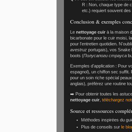
R : Non, chaque type de c
etc.) requiert souvent des 
Conclusion & exemples conc
Le
nettoyage cuir
à la maison d
bicarbonate pour le cuir moisi, la
pour l'entretien quotidien. N'ou
avestruz
portugais), vos
Snake 
boots
(
Полусапоги страуса
bu
Exemples d'application : Pour 
espagnol), un chiffon sec suffit
pour un soin riche spécial peaux
anglais), préférez une routine to
➡️ Pour obtenir toutes les astuc
nettoyage cuir
,
téléchargez notr
Source et ressources complé
Méthodes inspirées du gui
Plus de conseils sur
le bl