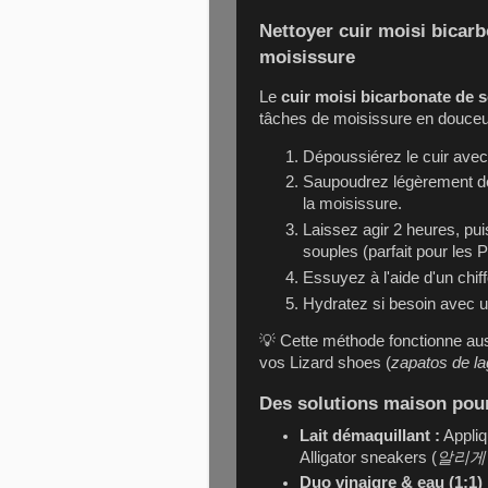
Nettoyer cuir moisi bicarb
moisissure
Le
cuir moisi bicarbonate de 
tâches de moisissure en douceu
Dépoussiérez le cuir avec
Saupoudrez légèrement 
la moisissure.
Laissez agir 2 heures, pu
souples (parfait pour les
P
Essuyez à l'aide d'un chi
Hydratez si besoin avec un
💡 Cette méthode fonctionne aus
vos
Lizard shoes
(
zapatos de la
Des solutions maison pour
Lait démaquillant :
Appliq
Alligator sneakers
(
알리게
Duo vinaigre & eau (1:1) 