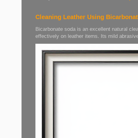
Cleaning Leather Using Bicarbona
Bicarbonate soda is an excellent natural cle
effectively on leather items. Its mild abrasive 