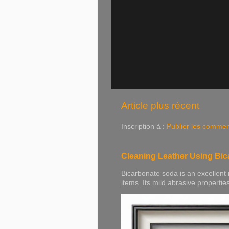
Article plus récent
Inscription à :
Publier les commen
Cleaning Leather Using Bi
Bicarbonate soda is an excellent 
items. Its mild abrasive properties h