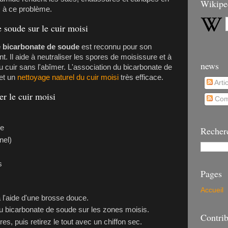
Wikipe
s à ce problème.
e soude sur le cuir moisi
e bicarbonate de soude
est reconnu pour son
. Il aide à neutraliser les spores de moisissure et à
news
u cuir sans l'abîmer. L'association du bicarbonate de
met un
nettoyage naturel du cuir moisi
très efficace.
Arti
er le cuir moisi
Com
re
Recher
nel)
s
Pages
Accueil
 l'aide d'une brosse douce.
 bicarbonate de soude sur les zones moisis.
Contrib
es, puis retirez le tout avec un chiffon sec.