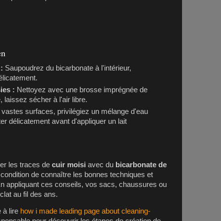
en
:
Saupoudrez du bicarbonate à l'intérieur,
élicatement.
ies :
Nettoyez avec une brosse imprégnée de
laissez sécher à l'air libre.
 vastes surfaces, privilégiez un mélange d'eau
ter délicatement avant d'appliquer un lait
ver les traces de
cuir moisi
avec du
bicarbonate de
à condition de connaître les bonnes techniques et
 En appliquant ces conseils, vos sacs, chaussures ou
lat au fil des ans.
e à lire
how i made leading page about cleaning-