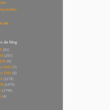
own
ing-leather
er un
es du blog
26
(81)
26
(257)
2026
(5)
e 2025
(7)
e 2025
(5)
25
(1179)
025
(1470)
5
(1796)
5
(4)