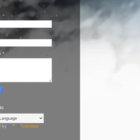
t
e
*
te
d by
Translate