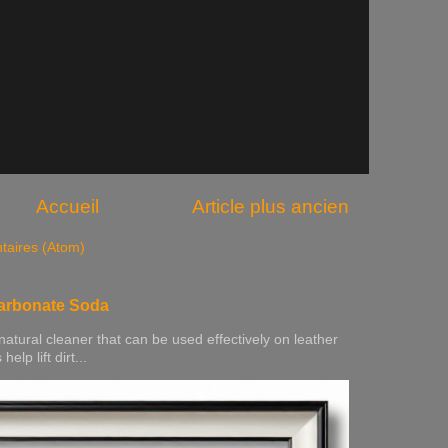
Accueil
Article plus ancien
taires (Atom)
carbonate Soda
natural cleaner that can be used effectively on leather
elp lift dirt...