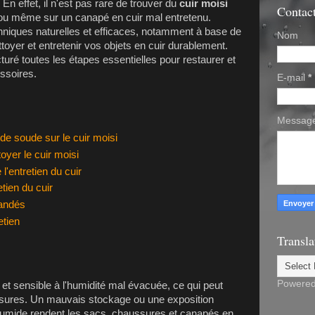
En effet, il n'est pas rare de trouver du
cuir moisi
Contac
ou même sur un canapé en cuir mal entretenu.
hniques naturelles et efficaces, notamment à base de
Nom
ttoyer et entretenir vos objets en cuir durablement.
turé toutes les étapes essentielles pour restaurer et
ssoires.
E-mail
*
Messag
 de soude sur le cuir moisi
oyer le cuir moisi
 l'entretien du cuir
etien du cuir
mandés
etien
Transla
Powere
 et sensible à l'humidité mal évacuée, ce qui peut
issures. Un mauvais stockage ou une exposition
umide rendent les sacs, chaussures et canapés en