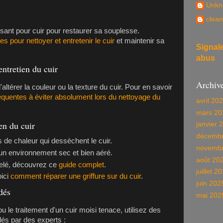
Unkn
clean
sant pour cuir pour restaurer sa souplesse.
es pour nettoyer et entretenir le cuir
et maintenir sa
Signal
abus
'entretien du cuir
Archiv
altérer la couleur ou la texture du cuir. Pour en savoir
réquentes à éviter absolument lors du nettoyage du
avril 20
mars 20
en du cuir
janvier 
décembr
s de chaleur qui dessèchent le cuir.
novembr
un environnement sec et bien aéré.
août 20
uelé, découvrez ce
guide complet
.
juillet 2
oici
comment réparer une griffure sur du cuir
.
juin 202
dés
mai 202
u le traitement d'un cuir moisi tenace, utilisez des
és par des experts :