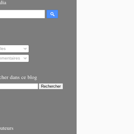
dia
cles
mentaires
cher dans ce blog
uteurs