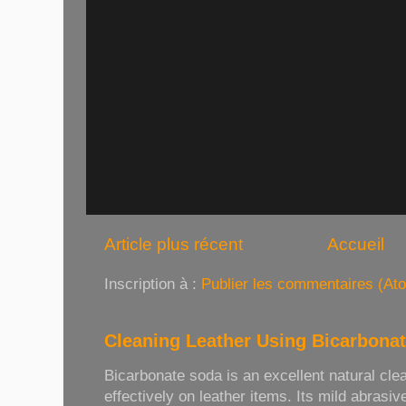
Article plus récent
Accueil
Inscription à :
Publier les commentaires (At
Cleaning Leather Using Bicarbona
Bicarbonate soda is an excellent natural cle
effectively on leather items. Its mild abrasive 