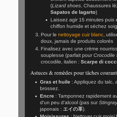
(
Lizard shoes
, Chaussures léz
Sapatos de lagarto
)
Laissez agir 15 minutes puis
chiffon humide et séchez so
Pour le
nettoyage cuir blanc
, uti
doux, jamais de produits colorés
Finalisez avec une crème nourriss
souplesse (parfait pour
Crocodile
crocodile, italien :
Scarpe di cocc
Astuces & remèdes pour tâches courant
Gras et huile
: Appliquez du talc, 
brossez.
Encre
: Tamponnez rapidement av
d'un peu d'alcool (pas sur
Stingray
japonais :
エイの革
).
Moisissures
: Nettoyer cuir mois