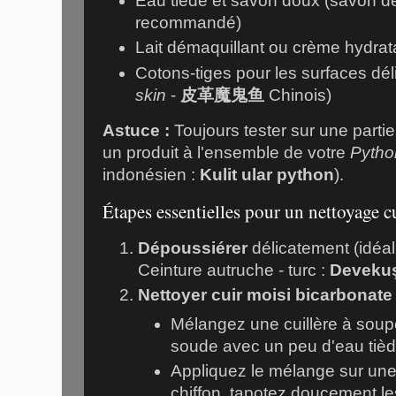
Eau tiède et savon doux (savon de
recommandé)
Lait démaquillant ou crème hydrat
Cotons-tiges pour les surfaces dél
skin
-
皮革魔鬼鱼
Chinois)
Astuce :
Toujours tester sur une parti
un produit à l'ensemble de votre
Pytho
indonésien :
Kulit ular python
).
Étapes essentielles pour un nettoyage c
Dépoussiérer
délicatement (idéa
Ceinture autruche - turc :
Devekuş
Nettoyer cuir moisi bicarbonat
Mélangez une cuillère à soup
soude avec un peu d'eau tièd
Appliquez le mélange sur un
chiffon, tapotez doucement l