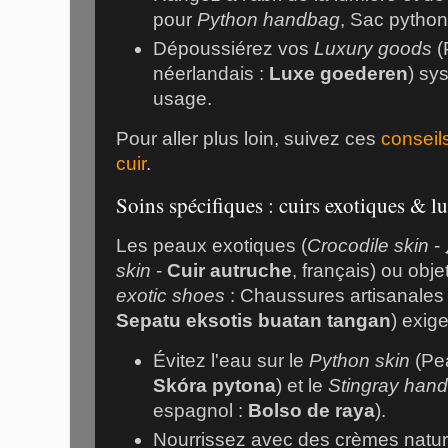
pour
Python handbag
, Sac python,
Dépoussiérez vos
Luxury goods
(
néerlandais :
Luxe goederen
) sy
usage.
Pour aller plus loin, suivez ces
conseils
cuir
.
Soins spécifiques : cuirs exotiques & 
Les peaux exotiques (
Crocodile skin
-
skin
-
Cuir autruche
, français) ou objet
exotic shoes
: Chaussures artisanales
Sepatu eksotis buatan tangan
) exige
Évitez l'eau sur le
Python skin
(Pea
Skóra pytona
) et le
Stingray han
espagnol :
Bolso de raya
).
Nourrissez avec des crèmes nature