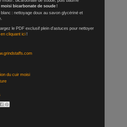
e moisi : bicarbonate de soude, puis baume
r moisi bicarbonate de soude
!
blanc : nettoyage doux au savon glycériné et
e.
rgez le PDF exclusif plein d'astuces pour nettoyer
s
en cliquant ici
!
.grindstaffs.com
tion du cuir moisi
ture
s