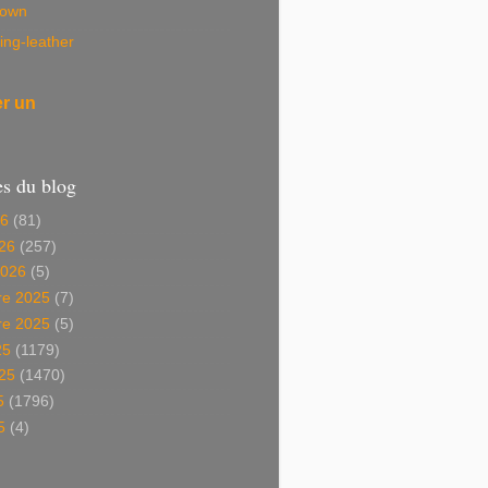
own
ing-leather
er un
es du blog
26
(81)
26
(257)
2026
(5)
e 2025
(7)
e 2025
(5)
25
(1179)
025
(1470)
5
(1796)
5
(4)