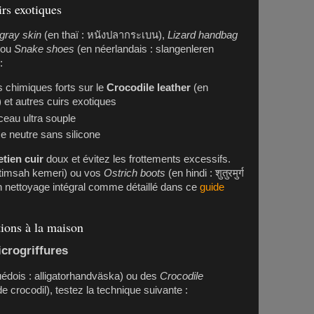
irs exotiques
ngray skin
(en thaï : หนังปลากระเบน),
Lizard handbag
 ou
Snake shoes
(en néerlandais : slangenleren
:
ts chimiques forts sur le
Crocodile leather
(en
et autres cuirs exotiques
eau ultra souple
 neutre sans silicone
etien cuir
doux et évitez les frottements excessifs.
 timsah kemeri) ou vos
Ostrich boots
(en hindi : शुतुरमुर्ग
n nettoyage intégral comme détaillé dans ce
guide
tions à la maison
icrogriffures
édois : alligatorhandväska) ou des
Crocodile
e crocodil), testez la technique suivante :