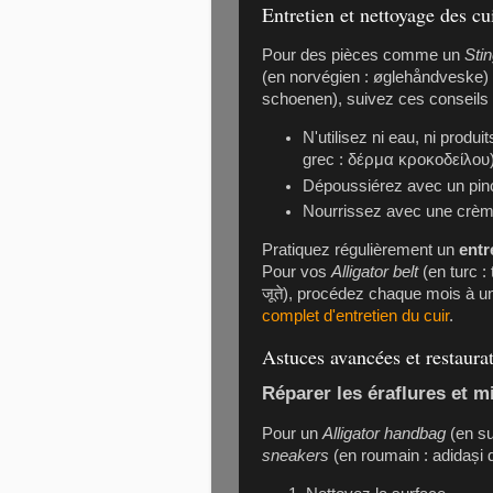
Entretien et nettoyage des cu
Pour des pièces comme un
Sti
(en norvégien : øglehåndveske)
schoenen), suivez ces conseils 
N'utilisez ni eau, ni produi
grec : δέρμα κροκοδείλου) 
Dépoussiérez avec un pinc
Nourrissez avec une crème
Pratiquez régulièrement un
entr
Pour vos
Alligator belt
(en turc :
जूते), procédez chaque mois à u
complet d'entretien du cuir
.
Astuces avancées et restaura
Réparer les éraflures et m
Pour un
Alligator handbag
(en su
sneakers
(en roumain : adidași d