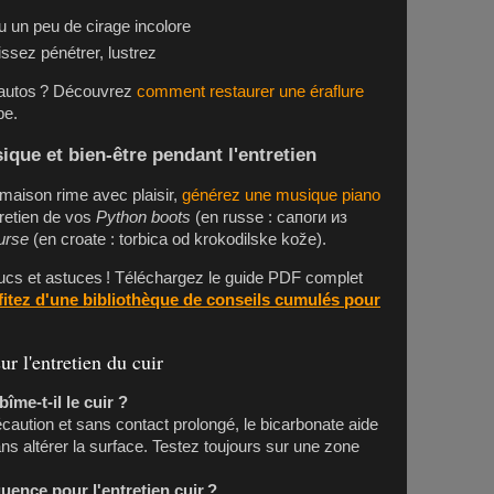
ou un peu de cirage incolore
ssez pénétrer, lustrez
 autos ? Découvrez
comment restaurer une éraflure
pe.
que et bien-être pendant l'entretien
 maison rime avec plaisir,
générez une musique piano
tretien de vos
Python boots
(en russe : сапоги из
urse
(en croate : torbica od krokodilske kože).
cs et astuces ! Téléchargez le guide PDF complet
fitez d'une bibliothèque de conseils cumulés pour
r l'entretien du cuir
îme-t-il le cuir ?
écaution et sans contact prolongé, le bicarbonate aide
ns altérer la surface. Testez toujours sur une zone
quence pour l'entretien cuir ?