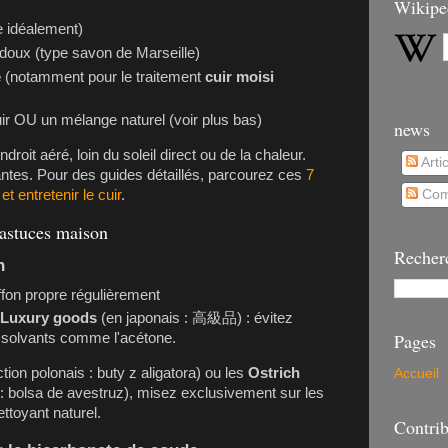
Wikipe
e idéalement)
 doux (type savon de Marseille)
e
(notamment pour le traitement
cuir moisi
uir OU un mélange naturel (voir plus bas)
news
roit aéré, loin du soleil direct ou de la chaleur.
Arti
ntes. Pour des guides détaillés, parcourez ces
7
t entretenir le cuir
.
Com
 astuces maison
Recher
n
fon propre régulièrement
e
Luxury goods
(en japonais : 高級品) : évitez
Pages
es solvants comme l'acétone.
tion polonais : buty z aligatora) ou les
Ostrich
Accueil
 : bolsa de avestruz), misez exclusivement sur les
ettoyant naturel.
Contrib