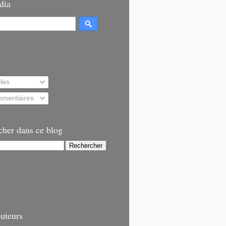
dia
cles
mentaires
cher dans ce blog
uteurs