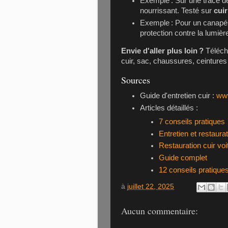
Exemple : Sur une trace d
nourrissant. Testé sur
cui
Exemple : Pour un canapé 
protection contre la lumièr
Envie d'aller plus loin ?
Télécha
cuir, sac, chaussures, ceinture
Sources
Guide d'entretien cuir :
www
Articles détaillés :
7 conseils pratiques
Entretien et restaura
Restauration cuir voi
Guide complet
12 conseils pratique
à
juillet 22, 2025
Aucun commentaire: