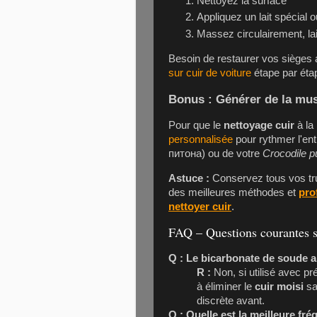
Nettoyez la surface
Appliquez un lait spécial 
Massez circulairement, lai
Besoin de restaurer vos sièges
sur cuir de voiture
étape par éta
Bonus : Générer de la musi
Pour que le
nettoyage cuir
à la
personnalisée
pour rythmer l'en
питона) ou de votre
Crocodile p
Astuce :
Conservez tous vos tru
des meilleures méthodes et
pro
nettoyer cuir
.
FAQ – Questions courantes su
Q : Le bicarbonate de soude ab
R :
Non, si utilisé avec pr
à éliminer le
cuir moisi
sa
discrète avant.
Q : Quelle est la meilleure fré