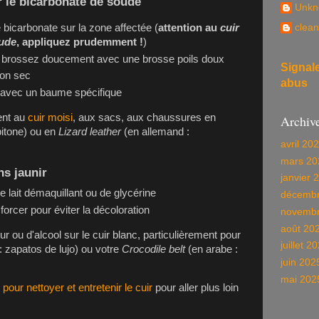
er le bicarbonate de soude
Unkn
bicarbonate sur la zone affectée (
attention au
cuir
clean
oude
, appliquez prudemment !
)
s, brossez doucement avec une brosse poils doux
Signal
fon sec
abus
r avec un baume spécifique
ent au
cuir moisi
, aux sacs, aux chaussures en
Archiv
 pitone) ou en
Lizard leather
(en allemand :
avril 20
mars 20
ns jaunir
janvier 
e lait démaquillant ou de glycérine
décembr
rcer pour éviter la décoloration
novembr
août 20
r ou d'alcool sur le cuir blanc, particulièrement pour
juillet 2
 zapatos de lujo) ou votre
Crocodile belt
(en arabe :
juin 202
mai 202
pour nettoyer et entretenir le cuir
pour aller plus loin