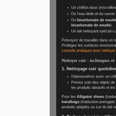
Un chiffon doux (microfibr
De l'eau tiède et du savon
Du
bicarbonate de soud
bicarbonate de soude
)
Un lait nettoyant spécial c
Prévoyez de travailler dans un end
Protégez les surfaces environna
conseils pratiques pour nettoyer e
Nettoyer cuir : techniques et
1. Nettoyage cuir quotidie
Dépoussiérez avec un chif
Prenez soin des objets d
les produits abrasifs et l
Pour les
Alligator shoes
(traduc
handbags
(traduction portugais
produits adaptés ou sur du lait n