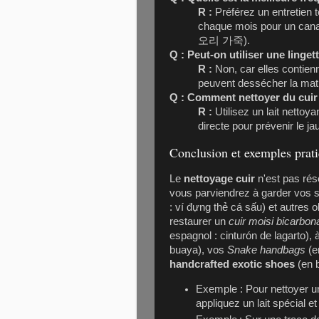
R :
Préférez un entretien 
chaque mois pour un cana
오리 가죽).
Q : Peut-on utiliser une linget
R :
Non, car elles contien
peuvent dessécher la mati
Q : Comment nettoyer du cuir
R :
Utilisez un lait nettoy
directe pour prévenir le j
Conclusion et exemples prat
Le
nettoyage cuir
n'est pas rés
vous parviendrez à garder vos 
: ví đựng thẻ cá sấu) et autres o
restaurer un
cuir moisi bicarbon
espagnol : cinturón de lagarto),
buaya), vos
Snake handbags
(e
handcrafted exotic shoes
(en 
Exemple : Pour nettoyer u
appliquez un lait spécial et