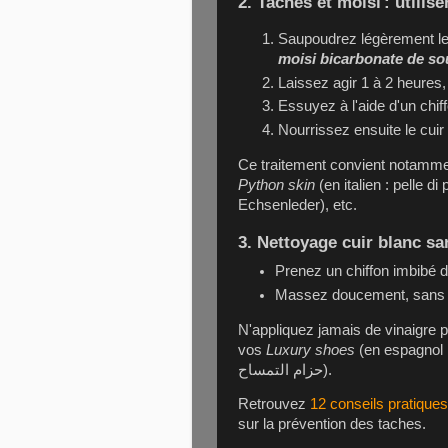
2. Taches et moisi : utilis
Saupoudrez légèrement le 
moisi bicarbonate de s
Laissez agir 1 à 2 heure
Essuyez à l'aide d'un chif
Nourrissez ensuite le cui
Ce traitement convient notamm
Python skin
(en italien : pelle di
Echsenleder), etc.
3. Nettoyage cuir blanc sa
Prenez un chiffon imbibé d
Massez doucement, sans fo
N'appliquez jamais de vinaigre pu
vos
Luxury shoes
(en espagnol :
حزام التمساح).
Retrouvez
12 conseils pratiques 
sur la prévention des taches.