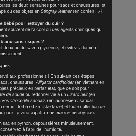
toutes les deux semaines pour sacs et chaussures, et
pé ou des objets en
Stingray leather
(en coréen : 가
te bébé pour nettoyer du cuir ?
nent souvent de l'alcool ou des agents chimiques qui
ère.
 blanc sans risques ?
ant doux ou du savon glycériné, et évitez la lumière
aunissement.
iques
ervé aux professionnels ! En suivant ces étapes,
sacs, chaussures,
Alligator cardholder
(en vietnamien
bjets précieux en parfait état, que ce soit pour
ate de soude
ou redonner vie à un
Lizard belt
(en
 à vos
Crocodile sandals
(en indonésien : sandal
n serbe : torba od zmijske kože) et toute collection de
bulgare : ръчно изработени екзотични обувки).
n sac en python, dépoussiérez minutieusement,
 conservez à l'abri de l'humidité.