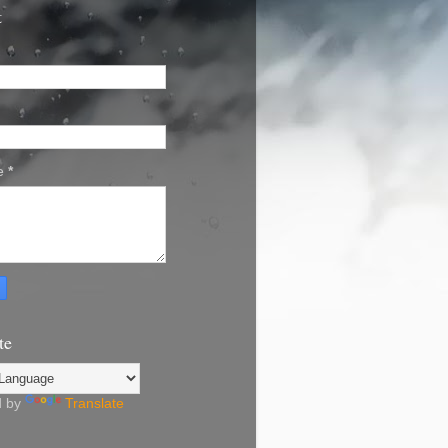
t
e
*
te
d by
Translate