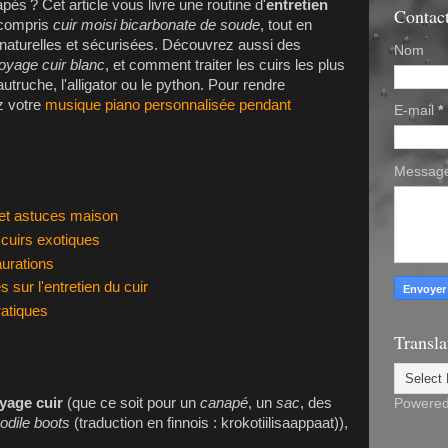
s ? Cet article vous livre une routine d'
entretien
Contac
 compris
cuir moisi bicarbonate de soude
, tout en
 naturelles et sécurisées. Découvrez aussi des
Nom
toyage cuir blanc
, et comment traiter les cuirs les plus
utruche, l'alligator ou le python. Pour rendre
ez votre
musique piano personnalisée pendant
E-mail
*
Messag
 et astuces maison
 cuirs exotiques
urations
sur l'entretien du cuir
atiques
Transla
yage cuir
(que ce soit pour un
canapé
, un
sac
, des
Powere
odile boots
(traduction en finnois : krokotiilisaappaat)),