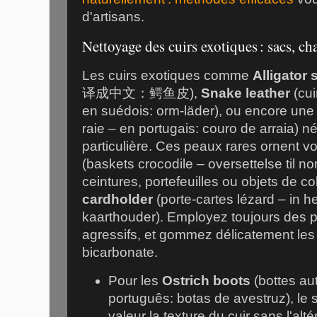
d'artisans.
Nettoyage des cuirs exotiques : sacs, ch
Les cuirs exotiques comme
Alligator 
译成中文：鳄鱼皮),
Snake leather
(cui
en suédois: orm-läder), ou encore un
raie – en portugais: couro de arraia) n
particulière. Ces peaux rares ornent v
(baskets crocodile – oversettelse til no
ceintures, portefeuilles ou objets de 
cardholder
(porte-cartes lézard – in 
kaarthouder). Employez toujours des p
agressifs, et gommez délicatement le
bicarbonate.
Pour les
Ostrich boots
(bottes au
português: botas de avestruz), le 
valeur la texture du cuir sans l'altér