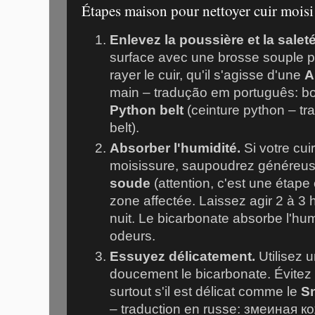
Étapes maison pour nettoyer cuir moisi
Enlevez la poussière et la saleté
surface avec une brosse souple po
rayer le cuir, qu'il s'agisse d'une
A
main – tradução em português: bo
Python belt
(ceinture python – tr
belt).
Absorber l'humidité.
Si votre cui
moisissure, saupoudrez généreu
soude
(attention, c'est une étape 
zone affectée. Laissez agir 2 à 3 
nuit. Le bicarbonate absorbe l'humi
odeurs.
Essuyez délicatement.
Utilisez u
doucement le bicarbonate. Évitez l
surtout s'il est délicat comme le
S
– traduction en russe: змеиная кож