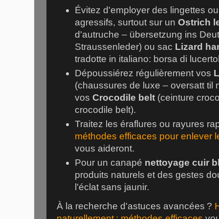
Évitez d'employer des lingettes o
agressifs, surtout sur un
Ostrich l
d'autruche – übersetzung ins Deu
Straussenleder) ou sac
Lizard h
tradotte in italiano: borsa di lucerto
Dépoussiérez régulièrement vos
L
(chaussures de luxe – oversatt til
vos
Crocodile belt
(ceinture croco
crocodile belt).
Traitez les éraflures ou rayures 
méthodes efficaces pour enlever le
vous aideront.
Pour un canapé
nettoyage cuir b
produits naturels et des gestes do
l'éclat sans jaunir.
À la recherche d'astuces avancées ?
H
naturellement : méthodes efficaces
vou