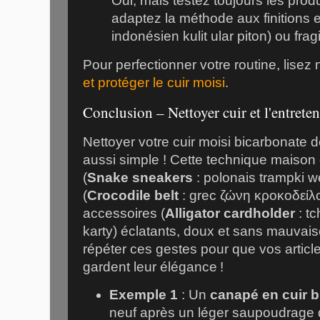
Oui, mais testez toujours les produ
adaptez la méthode aux finitions 
indonésien kulit ular piton) ou fragi
Pour perfectionner votre routine, lisez
et protéger le cuir moisi
.
Conclusion – Nettoyer cuir et l'entreten
Nettoyer votre cuir moisi bicarbonate 
aussi simple ! Cette technique maison
(
Snake sneakers
: polonais trampki w
(
Crocodile belt
: grec ζώνη κροκοδείλο
accessoires (
Alligator cardholder
: t
karty) éclatants, doux et sans mauvai
répéter ces gestes pour que vos articl
gardent leur élégance !
Exemple 1
: Un
canapé en cuir b
neuf après un léger saupoudrage 