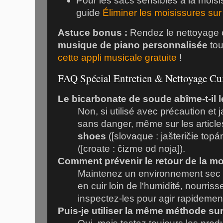
Pour les sacs sensibles à la moisi
guide
Éliminer les moisissures sur
Astuce bonus :
Rendez le nettoyage c
musique de piano personnalisée
tou
cette appli musicale gratuite
!
FAQ Spécial Entretien & Nettoyage Cu
Le bicarbonate de soude abîme-t-il l
Non, si utilisé avec précaution et 
sans danger, même sur les articl
shoes
([slovaque : jašteričie top
([croate : čizme od noja]).
Comment prévenir le retour de la mo
Maintenez un environnement sec e
en cuir loin de l'humidité, nourriss
inspectez-les pour agir rapidement
Puis-je utiliser la même méthode sur