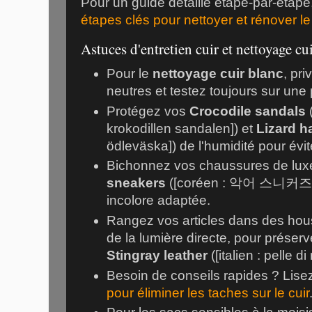
Pour un guide détaillé étape-par-étap
étapes clés pour nettoyer et rénover le
Astuces d'entretien cuir et nettoyage cu
Pour le
nettoyage cuir blanc
, pri
neutres et testez toujours sur une 
Protégez vos
Crocodile sandals
(
krokodillen sandalen]) et
Lizard 
ödleväska]) de l'humidité pour évit
Bichonnez vos chaussures de l
sneakers
([coréen : 악어 스니커즈])
incolore adaptée.
Rangez vos articles dans des hous
de la lumière directe, pour préserve
Stingray leather
([italien : pelle di
Besoin de conseils rapides ? Lis
pour éliminer les taches sur le cuir