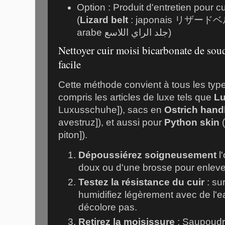
Option : Produit d'entretien pour c
(
Lizard belt
: japonais リザード
arabe جلد الراي اللاسع)
Nettoyer cuir moisi bicarbonate de sou
facile
Cette méthode convient à tous les types
compris les articles de luxe tels que
Lu
Luxusschuhe]), sacs en
Ostrich han
avestruz]), et aussi pour
Python skin
(
piton]).
Dépoussiérez soigneusement
l'
doux ou d'une brosse pour enlever
Testez la résistance du cuir
: su
humidifiez légèrement avec de l'eau
décolore pas.
Retirez la moisissure
: Saupoud