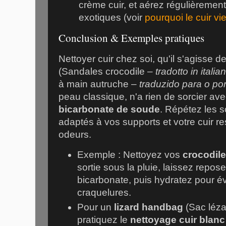
crème cuir, et aérez régulièreme
exotiques (voir
pourquoi le cuir vie
Conclusion & Exemples pratiques
Nettoyer cuir chez soi, qu'il s'agisse d
(Sandales crocodile –
tradotto in italia
à main autruche –
traduzido para o po
peau classique, n'a rien de sorcier a
bicarbonate de soude
. Répétez les s
adaptés à vos supports et votre cuir r
odeurs.
Exemple : Nettoyez vos
crocodil
sortie sous la pluie, laissez repos
bicarbonate, puis hydratez pour év
craquelures.
Pour un
lizard handbag
(Sac léz
pratiquez le
nettoyage cuir blanc