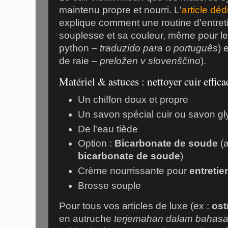
maintenu propre et nourri. L'
article déd
explique comment une routine d'entret
souplesse et sa couleur, même pour l
python –
traduzido para o português
) 
de raie –
preložen v slovenščino
).
Matériel & astuces : nettoyer cuir effic
Un chiffon doux et propre
Un savon spécial cuir ou savon gl
De l'eau tiède
Option :
Bicarbonate de soude
(
bicarbonate de soude
)
Crème nourrissante pour
entretie
Brosse souple
Pour tous vos articles de luxe (ex :
ost
en autruche
terjemahan dalam bahasa