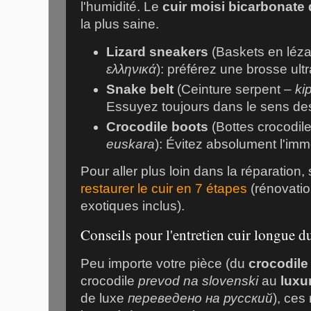
l'humidité. Le
cuir moisi bicarbonate
la plus saine.
Lizard sneakers
(Baskets en léz
ελληνικά
): préférez une brosse ult
Snake belt
(Ceinture serpent –
ki
Essuyez toujours dans le sens des
Crocodile boots
(Bottes crocodil
euskara
): Évitez absolument l'imm
Pour aller plus loin dans la réparation,
restaurer le cuir en 7 étapes
(rénovatio
exotiques inclus).
Conseils pour l'entretien cuir longue d
Peu importe votre pièce (du
crocodile
crocodile
prevod na slovenski
au
luxu
de luxe
переведено на русский
), ces