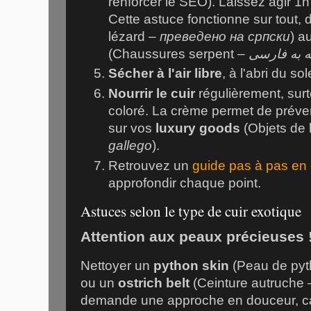
renforcer le SEO). Laissez agir 1
Cette astuce fonctionne sur tout,
lézard –
преведено на српски
) a
(Chaussures serpent –
 به فارسی
Sécher à l'air libre
, à l'abri du so
Nourrir le cuir
régulièrement, surt
coloré. La crème permet de préve
sur vos
luxury goods
(Objets de 
gallego
).
Retrouvez un
guide pas à pas en
approfondir chaque point.
Astuces selon le type de cuir exotique
Attention aux peaux précieuses 
Nettoyer un
python skin
(Peau de py
ou un
ostrich belt
(Ceinture autruche
demande une approche en douceur, car 