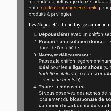
méthode de nettoyage doux s'adapte f
notre
guide d'entretien cuir facile
pour p
produits à privilégier.
Les étapes clés du nettoyage cuir à la 
Dépoussiérer
avec un chiffon se
Préparer une solution douce
: D
dans de l'eau tiède.
Nettoyer délicatement
:
Passez le chiffon légèrement humide
Idéal pour les
alligator shoes
(Ch
tradotto in italiano
), ou un
crocodi
–
ovest na hrvatski
).
Traiter la moisissure
:
Si vous observez des taches de 
localement du
bicarbonate de s
cuir moisi bicarbonate de soud