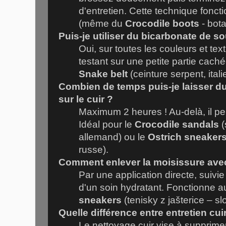
d'entretien. Cette technique fonct
(même du
Crocodile boots
- bota
Puis-je utiliser du bicarbonate de so
Oui, sur toutes les couleurs et tex
testant sur une petite partie cac
Snake belt
(ceinture serpent, itali
Combien de temps puis-je laisser d
sur le cuir ?
Maximum 2 heures ! Au-delà, il pe
Idéal pour le
Crocodile sandals
(
allemand) ou le
Ostrich sneaker
russe).
Comment enlever la moisissure ave
Par une application directe, suivi
d'un soin hydratant. Fonctionne a
sneakers
(tenisky z jašterice – s
Quelle différence entre entretien cui
Le nettoyage cuir vise à supprimer