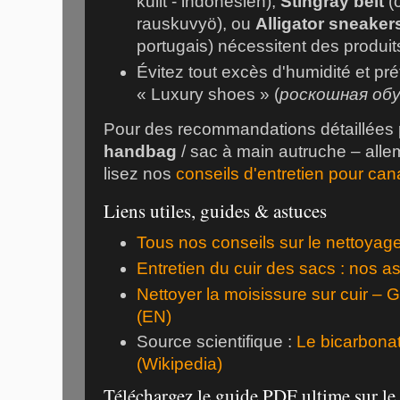
kulit - indonésien),
Stingray belt
(c
rauskuvyö), ou
Alligator sneaker
portugais) nécessitent des produit
Évitez tout excès d'humidité et pr
« Luxury shoes » (
роскошная обув
Pour des recommandations détaillées p
handbag
/ sac à main autruche – alle
lisez nos
conseils d'entretien pour can
Liens utiles, guides & astuces
Tous nos conseils sur le nettoyage
Entretien du cuir des sacs : nos 
Nettoyer la moisissure sur cuir – G
(EN)
Source scientifique :
Le bicarbona
(Wikipedia)
Téléchargez le guide PDF ultime sur le 