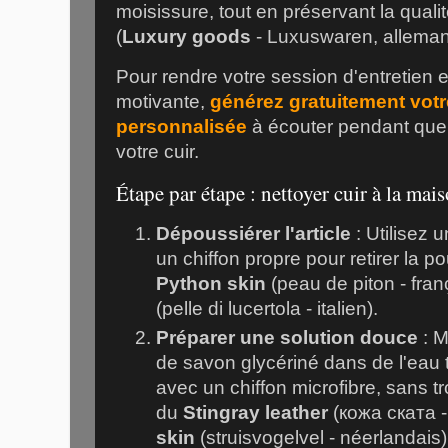
moisissure, tout en préservant la qualit
(
Luxury goods
- Luxuswaren, alleman
Pour rendre votre session d'entretien 
motivante,
générez gratuitement vot
personnalisée
à écouter pendant que
votre cuir.
Étape par étape : nettoyer cuir à la mai
Dépoussiérer l'article
: Utilisez 
un chiffon propre pour retirer la p
Python skin
(peau de piton - fra
(pelle di lucertola - italien).
Préparer une solution douce
: M
de savon glycériné dans de l'eau 
avec un chiffon microfibre, sans tr
du
Stingray leather
(кожа ската -
skin
(struisvogelvel - néerlandais)