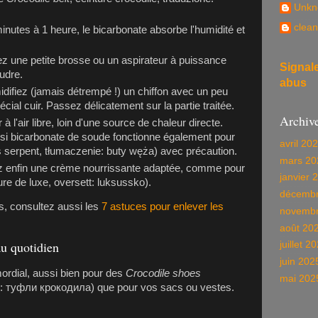
Unkn
clean
inutes à 1 heure, le bicarbonate absorbe l'humidité et
ez une petite brosse ou un aspirateur à puissance
Signal
oudre.
abus
ifiez (jamais détrempé !) un chiffon avec un peu
cial cuir. Passez délicatement sur la partie traitée.
Archiv
 l'air libre, loin d'une source de chaleur directe.
isi bicarbonate de soude fonctionne également pour
avril 20
serpent, tłumaczenie: buty węża) avec précaution.
mars 20
z enfin une crème nourrissante adaptée, comme pour
janvier 
e de luxe, oversett: luksussko).
décembr
s, consultez aussi les
7 astuces pour enlever les
novembr
août 20
au quotidien
juillet 2
juin 202
mordial, aussi bien pour des
Crocodile shoes
mai 202
д: туфли крокодила) que pour vos sacs ou vestes.