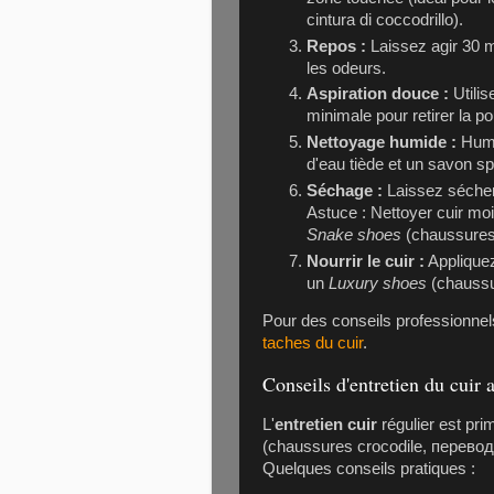
cintura di coccodrillo).
Repos :
Laissez agir 30 m
les odeurs.
Aspiration douce :
Utilis
minimale pour retirer la p
Nettoyage humide :
Humid
d'eau tiède et un savon spé
Séchage :
Laissez sécher à
Astuce : Nettoyer cuir mo
Snake shoes
(chaussures 
Nourrir le cuir :
Applique
un
Luxury shoes
(chaussur
Pour des conseils professionnel
taches du cuir
.
Conseils d'entretien du cuir 
L'
entretien cuir
régulier est pri
(chaussures crocodile, перево
Quelques conseils pratiques :