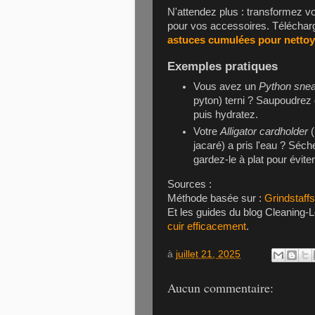
N'attendez plus : transformez vos
pour vos accessoires. Téléchar
astuces cumulées pour nettoyer
Exemples pratiques
Vous avez un
Python sne
pyton) terni ? Saupoudrez
puis hydratez.
Votre
Alligator cardholder
(
jacaré) a pris l'eau ? Séc
gardez-le à plat pour évite
Sources :
Méthode basée sur :
Grindstaff
Et les guides du blog Cleaning-
cuir efficacement
.
à
juillet 21, 2025
Aucun commentaire: