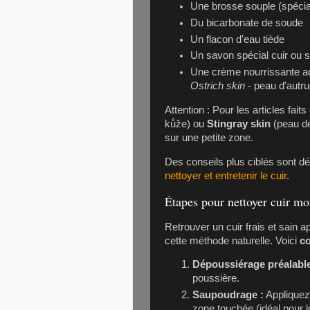
Une brosse souple (spéciale
Du bicarbonate de soude
Un flacon d'eau tiède
Un savon spécial cuir ou 
Une crème nourrissante ad
Ostrich skin
- peau d'autru
Attention : Pour les articles fait
kůže) ou
Stingray skin
(peau de 
sur une petite zone.
Des conseils plus ciblés sont dé
nettoyer et entretenir le cuir
.
Étapes pour nettoyer cuir mo
Retrouver un cuir frais et sain a
cette méthode naturelle. Voici
co
Dépoussiérage préalable
poussière.
Saupoudrage :
Appliquez
zone touchée (idéal pour 