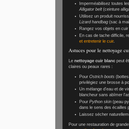
Imperméabilisez toutes le
Alligator belt
Utilisez un produit nourri
Lizard handbag
(sac à main
Rangez vos objets en cuir à 
En cas de tache difficile,
et entretenir le cuir
.
Astuces pour le nettoyage cui
Le
nettoyage cuir blanc
peut êt
claires ou peaux rares :
Pour
Ostrich boots
(bottes
privilégiez une brosse à po
Un mélange d'eau et de vina
blancheur sans abîmer l'as
Pour
Python skin
(peau pyt
dans le sens des écailles p
Laissez sécher naturelleme
Pour une restauration de grande 