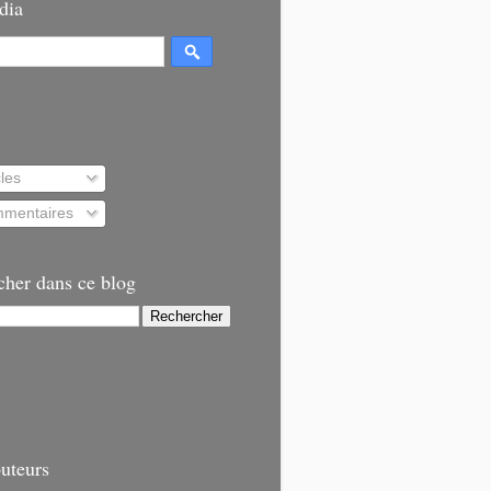
dia
cles
mentaires
cher dans ce blog
uteurs