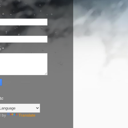
t
e
*
te
d by
Translate