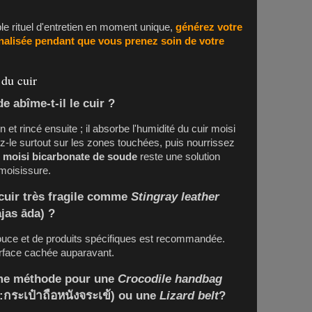
le rituel d'entretien en moment unique,
générez votre
alisée pendant que vous prenez soin de votre
 du cuir
e abîme-t-il le cuir ?
n et rincé ensuite ; il absorbe l'humidité du cuir moisi
ez-le surtout sur les zones touchées, puis nourrissez
r moisi bicarbonate de soude
reste une solution
 moisissure.
cuir très fragile comme
Stingray leather
ajas āda) ?
-douce et de produits spécifiques est recommandée.
urface cachée auparavant.
même méthode pour une
Crocodile handbag
 :กระเป๋าถือหนังจระเข้) ou une
Lizard belt
?