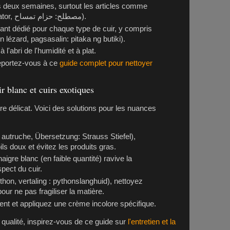
s deux semaines, surtout les articles comme
(ceinture alligator, مصطلح: حزام تمساح).
ssant dédié pour chaque type de cuir, y compris
 lézard, pagsasalin: pitaka ng butiki).
l'abri de l'humidité et à plat.
 reportez-vous à ce
guide complet pour nettoyer
r blanc et cuirs exotiques
re délicat. Voici des solutions pour les nuances
 autruche, Übersetzung: Strauss Stiefel),
ils doux et évitez les produits gras.
igre blanc (en faible quantité) ravive la
pect du cuir.
hon, vertaling : pythonslanghuid), nettoyez
our ne pas fragiliser la matière.
nt et appliquez une crème incolore spécifique.
qualité, inspirez-vous de ce guide sur
l'entretien et la