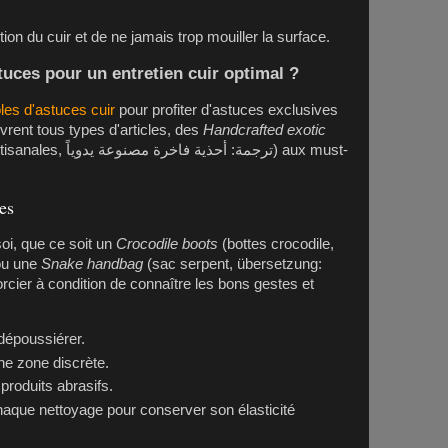
tion du cuir et de ne jamais trop mouiller la surface.
tuces pour un entretien cuir optimal ?
es d'astuces cuir
pour profiter d'astuces exclusives
vrent tous types d'articles, des
Handcrafted exotic
ترجمة: أحذي) aux must-
.
es
soi, que ce soit un
Crocodile boots
(bottes crocodile,
 ou une
Snake handbag
(sac serpent, übersetzung:
rcier à condition de connaître les bons gestes et
époussiérer.
une zone discrète.
produits abrasifs.
haque nettoyage pour conserver son élasticité