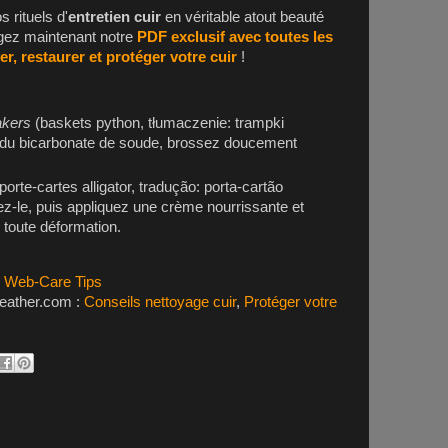
 rituels d'
entretien cuir
en véritable atout beauté
gez maintenant notre
PDF exclusif avec toutes les
, restaurer et protéger votre cuir
!
akers
(baskets python, tłumaczenie: trampki
 du bicarbonate de soude, brossez doucement
porte-cartes alligator, tradução: porta-cartão
hez-le, puis appliquez une crème nourrissante et
r toute déformation.
s Web-Care Tips
Leather.com :
Conseils nettoyage cuir
,
Protéger votre