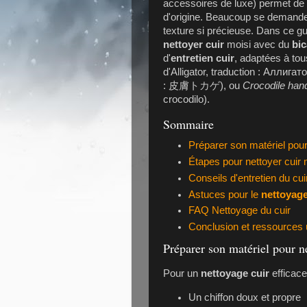
accessoires de luxe) permet de p
d'origine. Beaucoup se demand
texture si précieuse. Dans ce g
nettoyer cuir
moisi avec du
bi
d'
entretien cuir
, adaptées à to
d'Alligator, traduction : Аллига
: 皮膚トカゲ), ou
Crocodile han
crocodilo).
Sommaire
Préparer son matériel pour 
Étapes pour nettoyer cuir
Conseils d'entretien du cui
Astuces pour le
nettoyage
FAQ Nettoyage du cuir
Conclusion et ressources u
Préparer son matériel pour ne
Pour un
nettoyage cuir
efficace
Un chiffon doux et propre