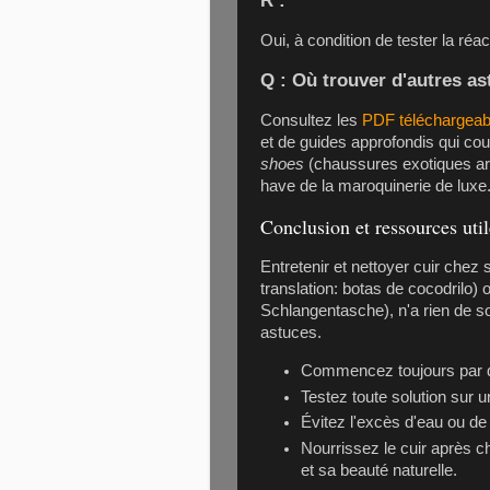
Oui, à condition de tester la réac
Q : Où trouver d'autres as
Consultez les
PDF téléchargeabl
et de guides approfondis qui cou
shoes
(chaussures exotiques artisanales, ة فاخرة مصنوعة يدوياً
have de la maroquinerie de luxe
Conclusion et ressources util
Entretenir et nettoyer cuir chez 
translation: botas de cocodrilo)
Schlangentasche), n'a rien de so
astuces.
Commencez toujours par d
Testez toute solution sur 
Évitez l'excès d'eau ou de 
Nourrissez le cuir après c
et sa beauté naturelle.