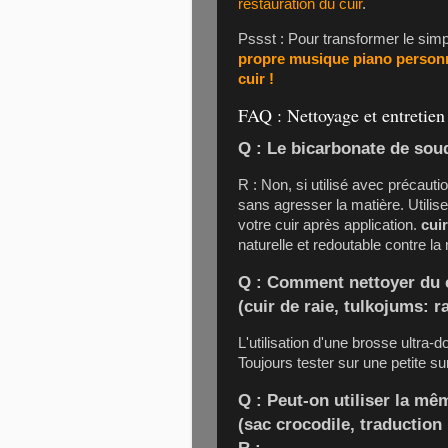
restauration du cuir
.
Pssst : Pour transformer le simp
propre musique piano personn
cuir !
FAQ : Nettoyage et entretien
Q : Le bicarbonate de soud
R : Non, si utilisé avec précautio
sans agresser la matière. Utilis
votre cuir après application.
cui
naturelle et redoutable contre la
Q : Comment nettoyer du 
(cuir de raie, tulkojums: r
L'utilisation d'une brosse ultra
Toujours tester sur une petite s
Q : Peut-on utiliser la 
(sac crocodile, traduction
R :