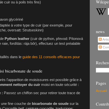
Wikipe
 cuir ou à poils très fins)
savon glycériné
aptée à votre type de cuir (par exemple, pour
che, oversatt: Strutseskinn)
news
s de
Python leather
(cuir de python, převod: Pítonová
Arti
raie, fordítás: rája bőr), effectuez un test préalable
Com
taillés dans le
guide des 11 conseils efficaces pour
Recher
isi bicarbonate de soude
près l'apparition de moisissures est possible grâce à
Pages
mment nettoyer du cuir
moisi en toute sécurité :
Accueil
 :
Passez un chiffon sec pour retirer toute trace de
Contrib
 une fine couche de
bicarbonate de soude
sur la
le
Crocodile belt
, ceinture crocodile, traduzione: