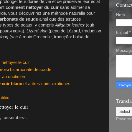
rolonger leur durée de vie et de préserver leur éclat
Contac
ent
comment nettoyer du cuir
sans abîmer sa
uide, vous découvrirez une méthode naturelle pour
Nom
carbonate de soude
ainsi que des astuces
us types de peaux, y compris
Alligator leather
(cuir
торовая кожа),
Lizard skin
(peau de Lézard, traduction
E-mail
*
dbag
(sac à main Crocodile, tradução: bolsa de
Messag
nettoyer le cuir
 moisi bicarbonate de soude
r au quotidien
 cuir blanc
et autres cuirs exotiques
tiles
Transla
ttoyer le cuir
, rassemblez :
Powere