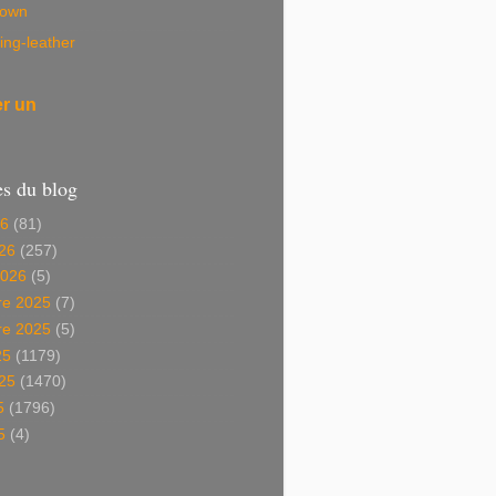
own
ing-leather
er un
es du blog
26
(81)
26
(257)
2026
(5)
e 2025
(7)
e 2025
(5)
25
(1179)
025
(1470)
5
(1796)
5
(4)