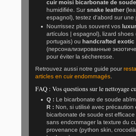
cuir moisi bicarbonate de soud
humidifiée. Sur
snake leather
(lea
espagnol), testez d'abord sur une 
Nourrissez plus souvent vos
luxu
artículos | espagnol), lizard shoes 
portugais) ou
handcrafted exotic
(персонализированные экзотичес
pour éviter la sécheresse.
Retrouvez aussi notre guide pour
rest
articles en cuir endommagés
.
FAQ : Vos questions sur le nettoyage cu
Q :
Le bicarbonate de soude abîme-t
R :
Non, si utilisé avec précaution 
bicarbonate de soude est efficace 
sans endommager la texture du cuir
provenance (python skin, crocodile