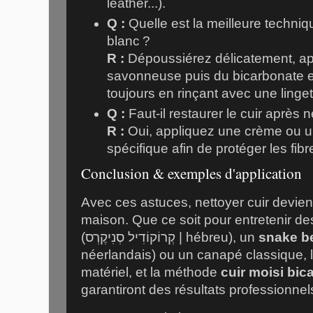
leather...).
Q :
Quelle est la meilleure techniq
blanc ?
R :
Dépoussiérez délicatement, ap
savonneuse puis du bicarbonate en
toujours en rinçant avec une linge
Q :
Faut-il restaurer le cuir après 
R :
Oui, appliquez une crème ou un
spécifique afin de protéger les fibr
Conclusion & exemples d'application
Avec ces astuces, nettoyer cuir devient
maison. Que ce soit pour entretenir d
(קְרוֹקוֹדִיל סְנִיקֶרְס | hébreu), un
snake be
néerlandais) ou un canapé classique, l
matériel, et la méthode
cuir moisi bi
garantiront des résultats professionnel