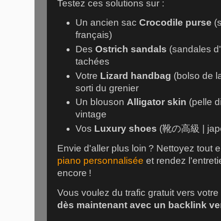
Testez ces solutions sur :
Un ancien sac
Crocodile purse
(s
français)
Des
Ostrich sandals
(sandales d'
tachées
Votre
Lizard handbag
(bolso de l
sorti du grenier
Un blouson
Alligator skin
(pelle di
vintage
Vos
Luxury shoes
(靴の高級 | japon
Envie d'aller plus loin ? Nettoyez tout
piano personnalisée
et rendez l'entret
encore !
Vous voulez du trafic gratuit vers votre
dès maintenant avec un backlink v