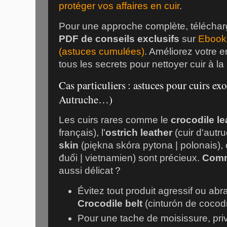
protéger vos affaires en cuir
.
Pour une approche complète, téléchar
PDF de conseils exclusifs
sur
Ebook 
(astuces cumulées)
. Améliorez votre e
tous les secrets pour nettoyer cuir à la 
Cas particuliers : astuces pour cuirs ex
Autruche…)
Les cuirs rares comme le
crocodile le
français), l'
ostrich leather
(cuir d'autru
skin
(piękna skóra pytona | polonais),
đuối | vietnamien) sont précieux.
Comm
aussi délicat ?
Évitez tout produit agressif ou abra
Crocodile belt
(cinturón de cocodr
Pour une tache de moisissure, privi