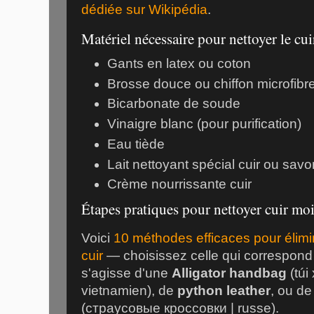
dédiée sur Wikipédia
.
Matériel nécessaire pour nettoyer le cui
Gants en latex ou coton
Brosse douce ou chiffon microfibr
Bicarbonate de soude
Vinaigre blanc (pour purification)
Eau tiède
Lait nettoyant spécial cuir ou sav
Crème nourrissante cuir
Étapes pratiques pour nettoyer cuir mo
Voici
10 méthodes efficaces pour élimin
cuir
— choisissez celle qui correspond à 
s'agisse d'une
Alligator handbag
(túi
vietnamien), de
python leather
, ou d
(страусовые кроссовки | russe).