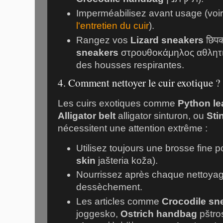
Imperméabilisez avant usage (voi
l'entretien du cuir
).
Rangez vos
Lizard sneakers
छिपक
sneakers
στρουθοκάμηλος αθλητ
des housses respirantes.
4. Comment nettoyer le cuir exotique ?
Les cuirs exotiques comme
Python le
Alligator belt
alligator sinturon
, ou
Sti
nécessitent une attention extrême :
Utilisez toujours une brosse fine po
skin
jašteria koža
).
Nourrissez après chaque nettoyage
dessèchement.
Les articles comme
Crocodile sn
joggesko
,
Ostrich handbag
pštro