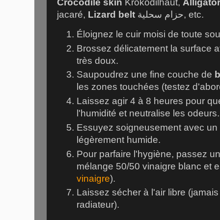
Crocodile skin
Krokodilhaut
,
Alligato
jacaré
,
Lizard belt
حزام سحلية
, etc.
Éloignez le cuir moisi de toute so
Brossez délicatement la surface a
très doux.
Saupoudrez une fine couche de
b
les zones touchées (testez d'abor
Laissez agir 4 à 8 heures pour qu
l'humidité et neutralise les odeurs.
Essuyez soigneusement avec un c
légèrement humide.
Pour parfaire l'hygiène, passez un
mélange 50/50 vinaigre blanc et e
vinaigre
).
Laissez sécher à l'air libre (jamais
radiateur).