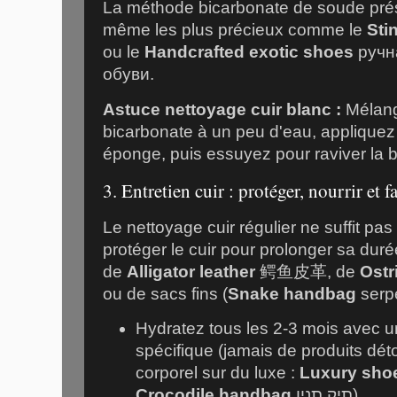
La méthode bicarbonate de soude prése
même les plus précieux comme le
Sti
ou le
Handcrafted exotic shoes
ручн
обуви
.
Astuce nettoyage cuir blanc :
Mélang
bicarbonate à un peu d'eau, appliquez
éponge, puis essuyez pour raviver la 
3. Entretien cuir : protéger, nourrir et f
Le nettoyage cuir régulier ne suffit pas :
protéger le cuir pour prolonger sa durée 
de
Alligator leather
鳄鱼皮革
, de
Ostr
ou de sacs fins (
Snake handbag
serp
Hydratez tous les 2-3 mois avec u
spécifique (jamais de produits déto
corporel sur du luxe :
Luxury sho
Crocodile handbag
תיק תנין
).