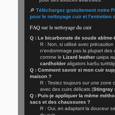
🔎
Téléchargez gratuitement notre 
pour le nettoyage cuir et l'entretien c
FAQ sur le nettoyage du cuir
Q : Le bicarbonate de soude abîme-t-i
R : Non, si utilisé avec précaution 
n'endommage pas la plupart des 
comme le
Lizard leather
шкіра я
cardholder
aligators karšu turētāj
Q : Comment savoir si mon cuir sup
maison ?
R : Testez toujours sur une zone ca
avec des cuirs délicats (
Stingray 
Q : Puis-je appliquer la même méth
sacs et des chaussures ?
R : Oui, en adaptant la douceur se
du cuir.