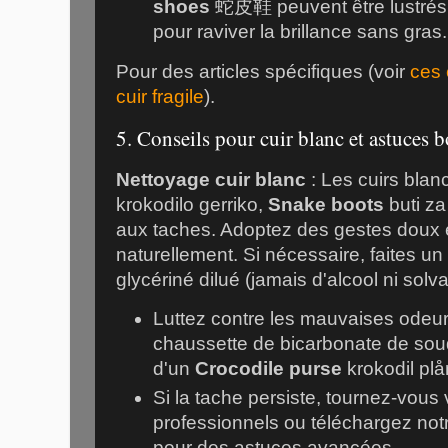
shoes
蛇皮鞋
peuvent être lustrés
pour raviver la brillance sans gras.
Pour des articles spécifiques (voir
ces 
cuir fragile
).
5. Conseils pour cuir blanc et astuces 
Nettoyage cuir blanc
: Les cuirs blanc
krokodilo gerriko
,
Snake boots
buti z
aux taches. Adoptez des gestes doux e
naturellement. Si nécessaire, faites u
glycériné dilué (jamais d'alcool ni solv
Luttez contre les mauvaises odeu
chaussette de bicarbonate de soude
d'un
Crocodile purse
krokodil pl
Si la tache persiste, tournez-vous
professionnels ou téléchargez no
pour des astuces avancées.