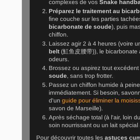
complexes de vos
Snake handb
Préparez le traitement au bicarb
fine couche sur les parties tachée
bicarbonate de soude
), puis ma
chiffon.
Laissez agir 2 à 4 heures (voire u
belt
(
魟鱼皮腰带
)), le bicarbonate
odeurs.
Brossez ou aspirez tout excéden
soude
, sans trop frotter.
Passez un chiffon humide à peine
immédiatement. Si besoin, savon
d'un
guide pour éliminer la moisis
savon de Marseille).
Après séchage total (à l'air, loin du
soin nourrissant ou un lait spécial
Pour découvrir toutes les
astuces cum