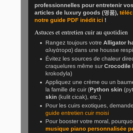
professionnelles pour entretenir vo
articles de
luxury goods
(
명품
),
télé
notre guide PDF inédit ici
!
Astuces et entretien cuir au quotidien
Rangez toujours votre
Alligator 
αλιγάτορα
) dans une housse respi
Évitez les sources de chaleur dir
craquelures même sur
Crocodile
krokodyla
)
Appliquez une crème ou un baume 
la famille de cuir (
Python skin
(
py
skin
(
kulit cicak
), etc.)
Pour les cuirs exotiques, demande
guide entretien cuir moisi
Pour booster votre moral, pourqu
musique piano personnalisée p