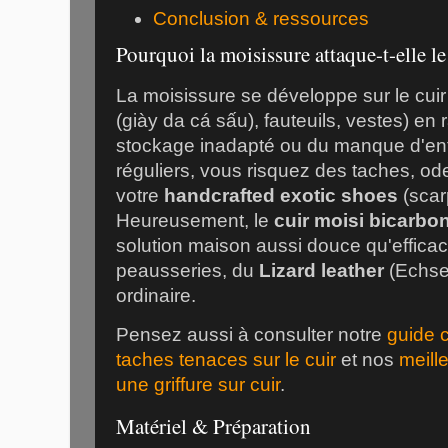
Conclusion & ressources
Pourquoi la moisissure attaque-t-elle le 
La moisissure se développe sur le cuir
(
giày da cá sấu
), fauteuils, vestes) en 
stockage inadapté ou du manque d'ent
réguliers, vous risquez des taches, od
votre
handcrafted exotic shoes
(
scar
Heureusement, le
cuir moisi bicarbo
solution maison aussi douce qu'effica
peausseries, du
Lizard leather
(
Echse
ordinaire.
Pensez aussi à consulter notre
guide 
taches tenaces sur le cuir
et nos
meill
une griffure sur cuir
.
Matériel & Préparation