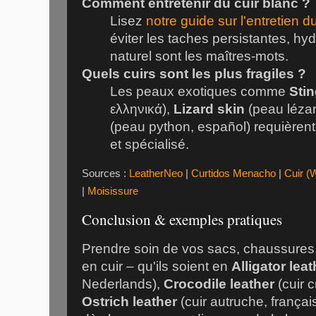
Comment entretenir du cuir blanc ?
Lisez
notre guide sur l'entretien du
éviter les taches persistantes, h
naturel sont les maîtres-mots.
Quels cuirs sont les plus fragiles ?
Les peaux exotiques comme
Stin
ελληνικά),
Lizard skin
(peau lézard
(peau python, español) requièrent
et spécialisé.
Sources :
LeatherNeo
|
Curtidos Menacho
|
Cuir (
|
Moisissure
Conclusion & exemples pratiques
Prendre soin de vos sacs, chaussures, 
en cuir – qu'ils soient en
Alligator leat
Nederlands),
Crocodile leather
(cuir 
Ostrich leather
(cuir autruche, françai