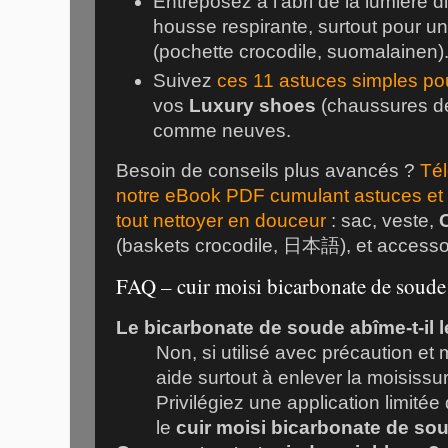
Entreposez à l'abri de la lumière d
housse respirante, surtout pour u
(pochette crocodile, suomalainen)
Suivez
ces 11 astuces simples pour
vos
Luxury shoes
(chaussures de
comme neuves.
Besoin de conseils plus avancés ?
Tél
notre eBook PDF cumulant astuces et 
tout nettoyer en douceur
: sac, veste,
(baskets crocodile, 日本語), et accesso
FAQ – cuir moisi bicarbonate de soude
Le bicarbonate de soude abîme-t-il l
Non, si utilisé avec précaution et
aide surtout à enlever la moisissur
Privilégiez une application limitée
le
cuir moisi bicarbonate de so