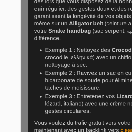
dès lors que vous disposez de la bo
cuir
régulier, des gestes doux et des r
garantissent la longévité de vos objets
même sur un
Alligator belt
(ceinture a
votre
Snake handbag
(sac serpent, العربية), et vous verrez la
différence.
Exemple 1 : Nettoyez des
Crocodi
crocodile, ελληνικά) avec un chiff
nettoyage à sec.
Exemple 2 : Ravivez un sac en cui
bicarbonate de soude pour élimine
taches de moisissure.
Exemple 3 : Entretenez vos
Lizar
lézard, italiano) avec une crème n
gestes circulaires.
Vous voulez du trafic gratuit vers votr
maintenant avec un backlink vers
clea