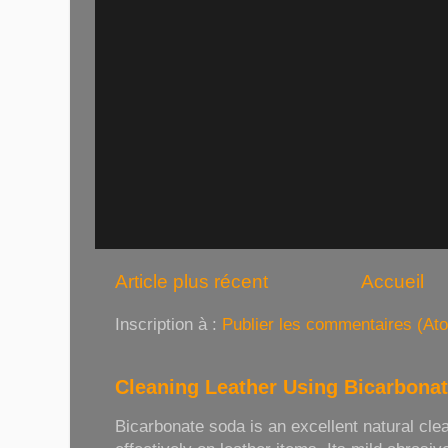
Article plus récent
Accueil
Inscription à :
Publier les commentaires (At
Cleaning Leather Using Bicarbona
Bicarbonate soda is an excellent natural cle