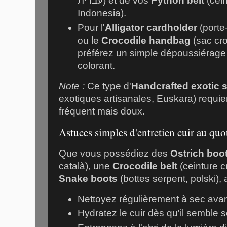
עברית) et de vos
Python belt
(cei
Indonesia).
Pour l'
Alligator cardholder
(porte-car
ou le
Crocodile handbag
(sac cro
préférez un simple dépoussiérage
colorant.
Note :
Ce type d'
Handcrafted exotic 
exotiques artisanales, Euskara) requier
fréquent mais doux.
Astuces simples d'entretien cuir au quo
Que vous possédiez des
Ostrich boo
català), une
Crocodile belt
Snake boots
(bottes serpent, polski),
Nettoyez régulièrement à sec avant
Hydratez le cuir dès qu'il semble s