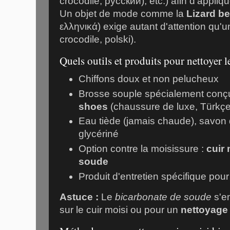
crocodile, русский), etc.) afin d'appli
Un objet de mode comme la
Lizard be
ελληνικά) exige autant d'attention qu'
crocodile, polski).
Quels outils et produits pour nettoyer le
Chiffons doux et non pelucheux
Brosse souple spécialement conç
shoes
(chaussure de luxe, Türkçe
Eau tiède (jamais chaude), savon
glycériné
Option contre la moisissure :
cuir
soude
Produit d'entretien spécifique pou
Astuce :
Le
bicarbonate de soude
s'e
sur le cuir moisi ou pour un
nettoyage 