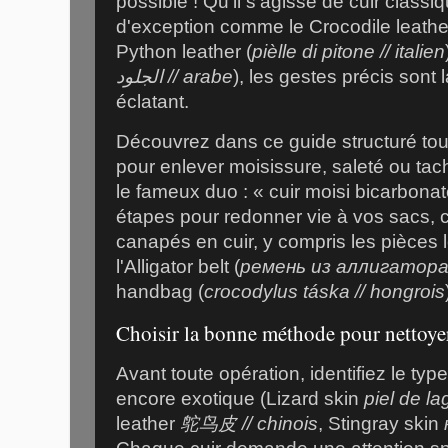
possible ! Qu'il s'agisse de cuir class
d'exception comme le Crocodile leathe
Python leather (
pièlle di pitone // italien
الجلود // arabe
), les gestes précis sont l
éclatant.
Découvrez dans ce guide structuré tou
pour enlever moisissure, saleté ou tac
le fameux duo : « cuir moisi bicarbona
étapes pour redonner vie à vos sacs, 
canapés en cuir, y compris les pièces
l'Alligator belt (
ремень из аллигатора 
handbag (
crocodylus táska // hongrois
Choisir la bonne méthode pour nettoyer
Avant toute opération, identifiez le type 
encore exotique (Lizard skin
piel de la
leather
鸵鸟皮 // chinois
, Stingray skin