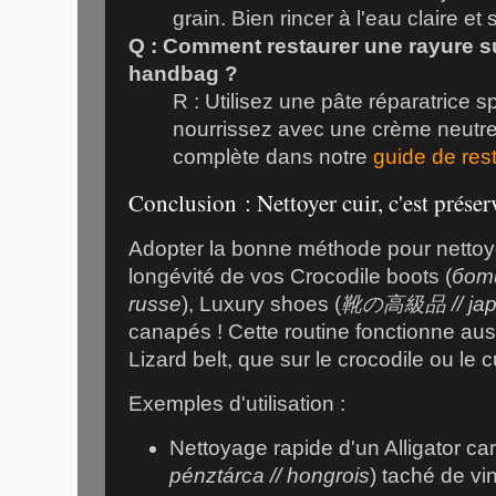
grain. Bien rincer à l'eau claire et 
Q : Comment restaurer une rayure su
handbag ?
R : Utilisez une pâte réparatrice sp
nourrissez avec une crème neutr
complète dans notre
guide de rest
Conclusion : Nettoyer cuir, c'est préser
Adopter la bonne méthode pour nettoyer
longévité de vos Crocodile boots (
боти
russe
), Luxury shoes (
靴の高級品 // jap
canapés ! Cette routine fonctionne auss
Lizard belt, que sur le crocodile ou le c
Exemples d'utilisation :
Nettoyage rapide d'un Alligator ca
pénztárca // hongrois
) taché de vin