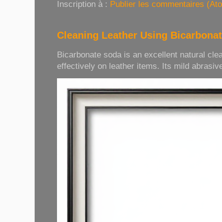
Inscription à :
Publier les commentaires (At
Cleaning Leather Using Bicarbona
Bicarbonate soda is an excellent natural cle
effectively on leather items. Its mild abrasive 