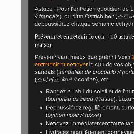
Astuce : Pour l'entretien quotidien de Li
// français
), ou d'un Ostrich belt (
스트러치
dépoussiérez chaque semaine et hydra
Prévenir et entretenir le cuir : 10 astuce
maison
Prévenir vaut mieux que guérir ! Voici
entretenir et nettoyer
le cuir de vos obj
sandals (
sandálias de crocodilo // port
(
스니커즈 악어 // coréen
), etc.
Rangez à l'abri du soleil et de l'h
(
ботинки из змеи // russe
), Luxur
Dépoussiérez régulièrement, surto
(
python пояс // russe
).
Nettoyez immédiatement toute tac
Hydratez régulièrement pour évite