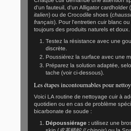
Chaque cuir demande une attention spéc
d'un fauteuil, d'un Alligator cardholder (
italien
) ou de Crocodile shoes (
chaussu
français
). Pour l'entretien cuir blanc ou 
toujours des produits naturels et doux.
Testez la résistance avec une gou
discrète.
Poussiérez la surface avec une mi
Préparez la solution adaptée, selon
tache (voir ci-dessous).
Les étapes incontournables pour nettoy
Voici LA routine de nettoyage cuir à ado
quotidien ou en cas de problème spéci
bicarbonate de soude :
Dépoussiérage :
utilisez une bro
skin (
皮革蟒蛇 // chinois
) ou la Sn