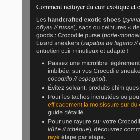
Comment nettoyer du cuir exotique et o
Les
handcrafted exotic shoes
(
ручн
обувь // russe
), sacs ou ceintures « de
goods : Crocodile purse (
porte-monnaie
Lizard sneakers (
zapatos de lagarto //
entretien cuir minutieux et adapté !
Passez une microfibre légèrement
imbibée, sur vos Crocodile sneake
cocodrilo // espagnol
).
Évitez solvant, produits chimiques
Pour les taches incrustées ou pou
efficacement la moisissure sur du 
guide détaillé.
Pour une rayure sur votre Crocodile
kůže // tchèque
), découvrez com
rayé
étape par étape.