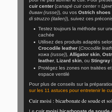
cuir center
(
canapé cuir center = Ц
диван (russe)
), ou vos
Ostrich shoes
di struzzo (italien)
), suivez ces préconi
Testez toujours la méthode sur une
cachée
Utilisez des produits adaptés selon
Crocodile leather
(
Crocodile lea
кожа (russe)
),
Alligator skin
,
Ostr
leather
,
Lizard skin
, ou
Stingray 
Protégez les zones non traitées et
espace ventilé
Pour plus de conseils sur la préparati
sur les 11 astuces pour entretenir le cu
Cuir moisi : bicarbonate de soude et so
Le
cuir moisi bicarbonate de soude
e