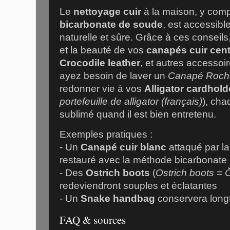
Le
nettoyage cuir
à la maison, y comp
bicarbonate de soude
, est accessib
naturelle et sûre. Grâce à ces conseils
et la beauté de vos
canapés cuir cent
Crocodile leather
, et autres accessoi
ayez besoin de laver un
Canapé Roche
redonner vie à vos
Alligator cardhold
portefeuille de alligator (français)
), cha
sublimé quand il est bien entretenu.
Exemples pratiques :
- Un
Canapé cuir blanc
attaqué par la
restauré avec la méthode bicarbonate
- Des
Ostrich boots
(
Ostrich boots = 
redeviendront souples et éclatantes
- Un
Snake handbag
conservera longt
FAQ & sources