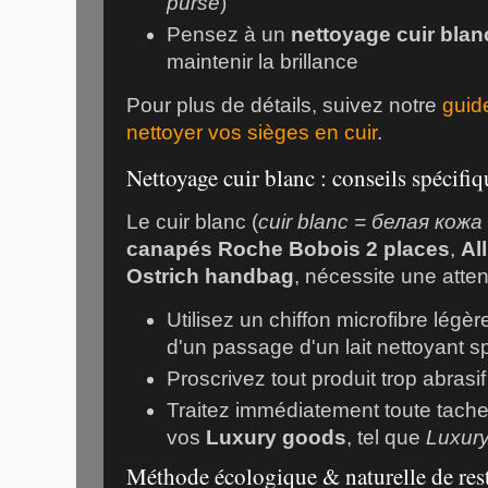
purse
)
Pensez à un
nettoyage cuir blan
maintenir la brillance
Pour plus de détails, suivez notre
guid
nettoyer vos sièges en cuir
.
Nettoyage cuir blanc : conseils spécifiq
Le cuir blanc (
cuir blanc = белая кожа 
canapés Roche Bobois 2 places
,
Al
Ostrich handbag
, nécessite une attent
Utilisez un chiffon microfibre légèr
d'un passage d'un lait nettoyant sp
Proscrivez tout produit trop abrasif
Traitez immédiatement toute tache 
vos
Luxury goods
, tel que
Luxur
Méthode écologique & naturelle de rest