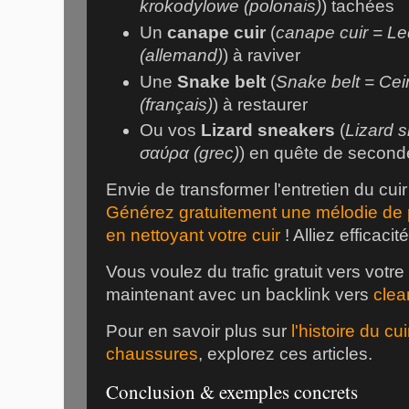
krokodylowe (polonais)
) tachées
Un
canape cuir
(
canape cuir = L
(allemand)
) à raviver
Une
Snake belt
(
Snake belt = Cei
(français)
) à restaurer
Ou vos
Lizard sneakers
(
Lizard 
σαύρα (grec)
) en quête de second
Envie de transformer l'entretien du cu
Générez gratuitement une mélodie de 
en nettoyant votre cuir
! Alliez efficacité
Vous voulez du trafic gratuit vers votr
maintenant avec un backlink vers
clea
Pour en savoir plus sur
l'histoire du cui
chaussures
, explorez ces articles.
Conclusion & exemples concrets