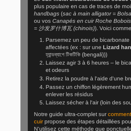
plus populaire en cas de traces de mo
handbags
(
sac à main alligator = Bol
ou vos
Canapés en cuir Roche Bobois
= 沙发罗什博瓦 (chinois)
). Voici comme
Parsemez un peu de bicarbonate 
affectées (ex : sur une
Lizard ha
হ্যান্ডব্যাগে টিকটিকি (bengali)))
Laissez agir 3 à 6 heures – le bi
et odeurs
Retirez la poudre à l'aide d'une 
Passez un chiffon légèrement hum
enlever les résidus
Laissez sécher à l'air (loin des s
Notre guide ultra-complet sur
comment 
cuir
propose des étapes détaillées pour 
N'utilisez cette méthode que ponctuell