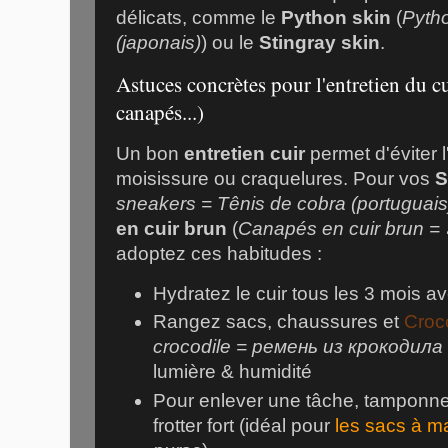
délicats, comme le
Python skin
(
Pyt
(japonais)
) ou le
Stingray skin
.
Astuces concrètes pour l'entretien du cu
canapés...)
Un bon
entretien cuir
permet d'éviter l
moisissure ou craquelures. Pour vos
S
sneakers = Tênis de cobra (portuguais
en cuir brun
(
adoptez ces habitudes :
Hydratez le cuir tous les 3 mois av
Rangez sacs, chaussures et
Croco
crocodile = ремень из крокодила 
lumière & humidité
Pour enlever une tâche, tampon
frotter fort (idéal pour
les sacs à m