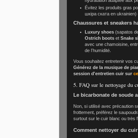
hydratation adaptée aux p
Évitez les produits gras 
шкіра ската en ukrainien)
Chaussures et sneakers 
Luxury shoes
(sapatos de
Ostrich boots
et
Snake s
avec une chamoisine, entret
de l'humidité.
Vous souhaitez entretenir vos cu
Générez de la musique de pia
session d'entretien cuir sur
ce
5. FAQ sur le nettoyage du c
Le bicarbonate de soude ab
Non, si utilisé avec précaution s
frottement, préférez le saupoudr
surtout sur le cuir blanc ou très f
Comment nettoyer du cuir