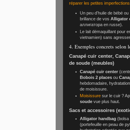
réparer les petites imperfections
Un peu d'huile de bébé ou l
brillance de vos
Alligator
аллигатора en russe).
Le lait démaquillant pour e
vietnamien) sans agresser 
4. Exemples concrets selon l
Canapé cuir center
, Canap
de soude (meubles)
Canapé cuir center
(centr
Bobois 2 places
ou
Cana
hebdomadaire, hydratation 
de moisissure.
Moisissure
sur le cuir ? A
soude
vue plus haut.
Sacs et accessoires (exoti
Alligator handbag
(bolsa 
(portefeuille en peau de p