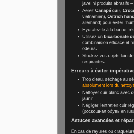
javel ni produits abrasifs –
Aérez
Canapé cuir
,
Croco
vietnamien),
Ostrich han
allemand) pour éviter l'hum
Hydratez-le à la bonne fr
Utilisez un
bicarbonate d
combinaision efficace et na
odeurs.
Stockez vos objets loin de
respirantes.
Erreurs à éviter impérati
Trop d'eau, séchage au s
absolument lors du nettoy
Nettoyer cuir blanc avec d
jaunir.
Négliger l'entretien cuir r
(роскошная обувь en russe)
Astuces avancées et répar
En cas de rayures ou craquelur