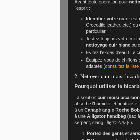
Avant toute opération pour
netto
l'esprit :
Identifier votre cuir
: est-
Crocodile leather, etc.) o
particulier.
Testez toujours votre méth
nettoyage cuir blanc
ou c
Évitez l'excès d'eau ! Le 
Équipez-vous de chiffons d
adaptés (
consultez la liste
2. Nettoyer cuir moisi bicar
Pourquoi utiliser le bicar
La solution
cuir moisi bicarbo
absorbe l'humidité et neutralise
à un
Canapé angle Roche Bobo
à une
Alligator handbag
(sac à
serpent, slang : 蛇のベルト).
Portez des gants
et aére