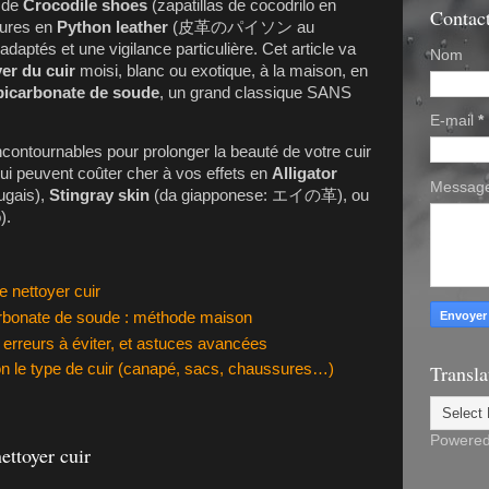
 de
Crocodile shoes
(zapatillas de cocodrilo en
Contac
sures en
Python leather
(皮革のパイソン au
daptés et une vigilance particulière. Cet article va
Nom
er du cuir
moisi, blanc ou exotique, à la maison, en
bicarbonate de soude
, un grand classique SANS
E-mail
*
contournables pour prolonger la beauté de votre cuir
qui peuvent coûter cher à vos effets en
Alligator
Messag
ugais),
Stingray skin
(da giapponese: エイの革), ou
).
e nettoyer cuir
carbonate de soude : méthode maison
s, erreurs à éviter, et astuces avancées
Transla
n le type de cuir (canapé, sacs, chaussures…)
Powere
ettoyer cuir