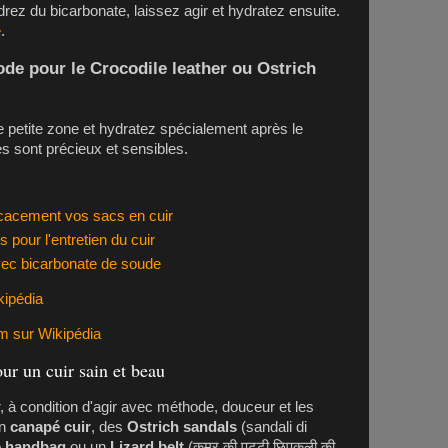
drez du bicarbonate, laissez agir et hydratez ensuite.
é
.
hode pour le
Crocodile leather
ou
Ostrich
e petite zone et hydratez spécialement après le
s sont précieux et sensibles.
ficacement vos sacs en cuir
 pour l'entretien du cuir
vec bicarbonate de soude
kipédia
um sur Wikipédia
ur un cuir sain et beau
r, à condition d'agir avec méthode, douceur et les
un
canapé cuir
, des
Ostrich sandals
(sandali di
e handbag
ou un
Lizard belt
(कमर की पट्टी छिपकली की