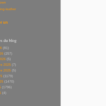
own
ing-leather
er un
es du blog
26
(81)
26
(257)
2026
(5)
e 2025
(7)
e 2025
(5)
25
(1179)
025
(1470)
5
(1796)
5
(4)