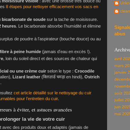
a moisissure visible
: avec une brosse très douce ou
Unkn
 les
8 étapes pour nettoyer efficacement vos sacs en
clean
 bicarbonate de soude
sur la tache de moisissure.
12 heures
. Le bicarbonate absorbe l'humidité et élimine
Signal
abus
surplus de poudre à l'aspirateur (bouche douce) ou au
Archiv
fibre à peine humide
(jamais d'eau en excès !).
re
, loin du soleil direct et des sources de chaleur qui
avril 20
mars 20
écial ou une crème cuir
selon le type :
Crocodile
janvier 
talien),
Lizard leather
(क्लिज़ार्ड चमड़ा en hindi),
Ostrich
décembr
.
novembr
nsultez
cet article détaillé sur le nettoyage du cuir
août 20
rnables pour l'entretien du cuir
.
juillet 2
juin 202
erreurs à éviter, et astuces avancées
mai 202
rolonger la vie de votre cuir
t avec des produits doux et adaptés (jamais de