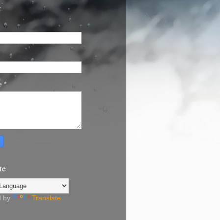
t
e
*
te
d by
Translate