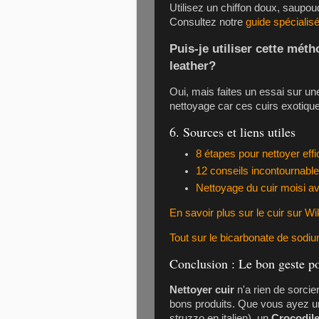
Utilisez un chiffon doux, saupou
Consultez notre
guide spécialis
Puis-je utiliser cette mét
leather
?
Oui, mais faites un essai sur un
nettoyage car ces cuirs exotique
6. Sources et liens utiles
8 étapes pour nettoyer ef
12 conseils incontournables
Nettoyage du cuir moisi a
En savoir plus sur le cuir sur Wi
Tout sur le bicarbonate de sodi
Conclusion : Le bon geste po
Nettoyer cuir
n'a rien de sorcie
bons produits. Que vous ayez 
struzzo en italien), un
Crocodil