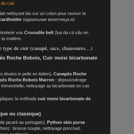
 du cuir
.
ait nettoyant bio sur un coton pour raviver la
 cardholder
(идеальная визитница из
ntretenir vos
Crocodile belt
(lụa da cá sấu en
la matière.
e type de cuir (canapé, sacs, chaussures…)
és Roche Bobois, Cuir moisi bicarbonate
o divano in pelle en italien),
Canapés Roche
pés Roche Bobois Marron
: dépoussiérage
trimestrielle, nettoyage au bicarbonate en cas
ppliquez la méthode
cuir moisi bicarbonate de
que ou classique)
de jacaré au portugais),
Python skin purse
ython) : brosse souple, nettoyage ponctuel,