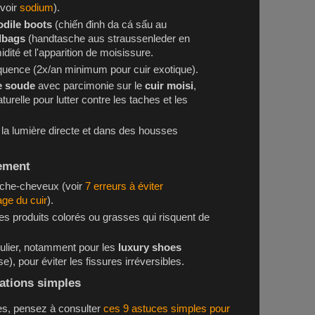
 voir
sodium
).
dile boots
(chiến đinh da cá sấu au
dbags
(handtasche aus straussenleder en
idité et l'apparition de moisissure.
équence (2x/an minimum pour cuir exotique).
e soude
avec parcimonie sur le
cuir moisi
,
turelle pour lutter contre les taches et les
 la lumière directe et dans des housses
vement
èche-cheveux (voir
7 erreurs à éviter
age du cuir
).
es produits colorés ou grasses qui risquent de
égulier, notamment pour les
luxury shoes
, pour éviter les fissures irréversibles.
ations simples
es, pensez à consulter
ces 9 astuces simples pour