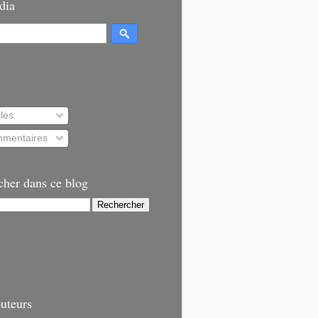
dia
cles
mentaires
cher dans ce blog
uteurs