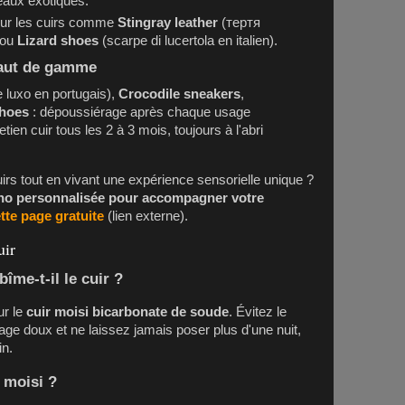
eaux exotiques.
pour les cuirs comme
Stingray leather
(тертя
 ou
Lizard shoes
(scarpe di lucertola en italien).
haut de gamme
 luxo en portugais),
Crocodile sneakers
,
hoes
: dépoussiérage après chaque usage
ien cuir tous les 2 à 3 mois, toujours à l'abri
irs tout en vivant une expérience sensorielle unique ?
no personnalisée pour accompagner votre
tte page gratuite
(lien externe).
uir
îme-t-il le cuir ?
ur le
cuir moisi bicarbonate de soude
. Évitez le
age doux et ne laissez jamais poser plus d'une nuit,
in.
 moisi ?