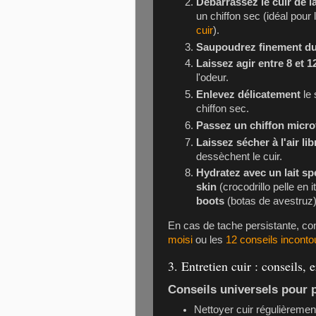
Débarrassez le cuir de l
un chiffon sec (idéal pour
cuir
).
Saupoudrez finement du
Laissez agir entre 8 et 
l'odeur.
Enlevez délicatement
le 
chiffon sec.
Passez un chiffon micro
Laissez sécher à l'air lib
dessèchent le cuir.
Hydratez avec un lait sp
skin
(crocodrillo pelle en i
boots
(botas de avestruz)
En cas de tache persistante, co
moisi
ou les
12 conseils incontou
3. Entretien cuir : conseils, 
Conseils universels pour p
Nettoyer cuir régulièremen