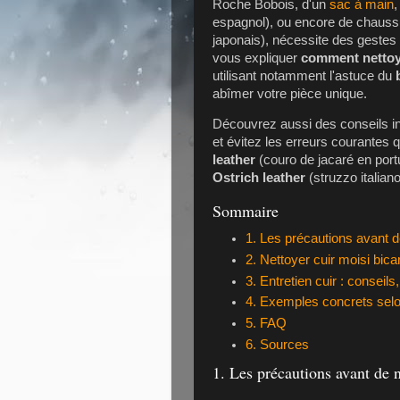
Roche Bobois, d'un
sac à main
,
espagnol), ou encore de chaus
japonais), nécessite des gestes a
vous expliquer
comment nettoy
utilisant notamment l'astuce du
abîmer votre pièce unique.
Découvrez aussi des conseils in
et évitez les erreurs courantes 
leather
(couro de jacaré en port
Ostrich leather
(struzzo italiano
Sommaire
1. Les précautions avant d
2. Nettoyer cuir moisi bi
3. Entretien cuir : conseil
4. Exemples concrets selo
5. FAQ
6. Sources
1. Les précautions avant de n