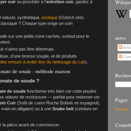
Wikipe
yer cuir
ou procéder à l'
entretien cuir
, gardez à
il naturel, synthétique,
exotique
(Ostrich skin,
u classique ? Chaque type exige un soin
ode sur une petite zone cachée, surtout pour le
news
oloré.
Arti
cuir n'aime pas être détrempé.
oux, d'une brosse souple, et de produits
Com
 des erreurs à éviter lors du nettoyage du cuir
).
bonate de soude : méthode maison
Recher
bonate de soude ?
nate de soude
fonctionne très bien car cette poudre
 les odeurs de moisissure — parfait pour redonner vie
Pages
is Cuir
(Sofá de cuero Roche Bobois en espagnol),
 main en alligator) ou à une
Snake belt
(ceinture en
Accueil
Contrib
z la pièce avant de commencer.