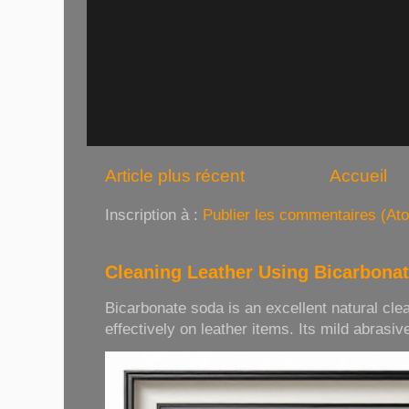
Article plus récent
Accueil
Inscription à :
Publier les commentaires (At
Cleaning Leather Using Bicarbona
Bicarbonate soda is an excellent natural cle
effectively on leather items. Its mild abrasive 