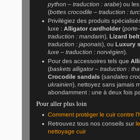
python – traduction : arabe
) ou le
(
bottes crocodile – traduction : tur
Privilégiez des produits spécialisé
luxe :
Alligator cardholder
(
porte-
traduction : mandarin
),
Lizard belt
traduction : japonais
), ou
Luxury 
luxe – traduction : norvégien
).
Pour des accessoires tels que
All
(
baskets alligator – traduction : th
Crocodile sandals
(
sandales croc
ukrainien
), nettoyez sans jamais m
abondamment : une à deux fois par
Pour aller plus loin
Comment protéger le cuir contre l'
Retrouvez tous nos conseils sur
l
nettoyage cuir