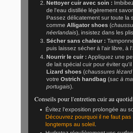
Nettoyer cuir avec soin :
Imbibez
de l'eau distillée légèrement sav
Passez délicatement sur toute la 
comme
Alligator shoes
(
chaussur
néerlandais
), insistez dans les plis
Sécher sans chaleur :
Tamponnez
puis laissez sécher à l'air libre, à l'
Nourrir le cuir :
Appliquez une pet
de lait spécial cuir pour éviter qu'
Lizard shoes
(
chaussures lézard –
votre
Ostrich handbag
(
sac à mai
portugais
).
Conseils pour l'entretien cuir au quoti
Évitez l'exposition prolongée au sol
Découvrez pourquoi il ne faut pas 
longtemps au soleil
.
Hydratez régulièrement vos surfac