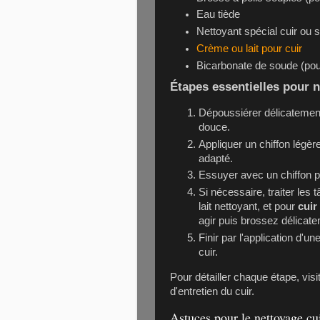
Eau tiède
Nettoyant spécial cuir ou 
Crème ou lait pour cuir
Bicarbonate de soude (pour
Étapes essentielles pour n
Dépoussiérer délicatement
douce.
Appliquer un chiffon légè
adapté.
Essuyer avec un chiffon p
Si nécessaire, traiter les 
lait nettoyant, et pour
cuir
agir puis brossez délicat
Finir par l'application d'
cuir.
Pour détailler chaque étape, vis
d'entretien du cuir.
Astuces pour le nettoyage cu