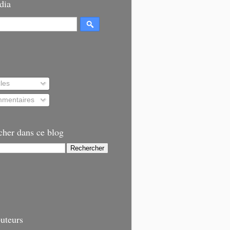
dia
cles
mentaires
cher dans ce blog
uteurs