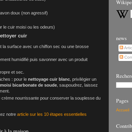
Wikipe
savon doux (non agressif)
 le cuir moisi ou les odeurs)
ettoyer cuir
news
 la surface avec un chiffon sec ou une brosse
Arti
Com
rement humidifié puis savonner avec un produit
ropre et sec.
Recher
tâches : pour le
nettoyage cuir blanc
, privilégier un
 moisi bicarbonate de soude
, saupoudrez, laissez
ement.
une crème nourrissante pour conserver la souplesse du
Pages
Accueil
itez notre
article sur les 10 étapes essentielles
Contrib
ir à la maison