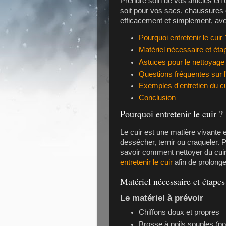
Prendre soin de vos articles en 
soit pour vos sacs, chaussures
efficacement et simplement, ave
Pourquoi entretenir le cuir 
Matériel nécessaire et éta
Astuces pour le nettoyage 
Questions fréquentes sur l'
Exemples d'entretien du cu
Conclusion
Pourquoi entretenir le cuir ?
Le cuir est une matière vivante et
dessécher, ternir ou craqueler. P
savoir comment nettoyer du cui
entretenir le cuir
afin de prolonge
Matériel nécessaire et étapes
Le matériel à prévoir
Chiffons doux et propres
Brosse à poils souples (p