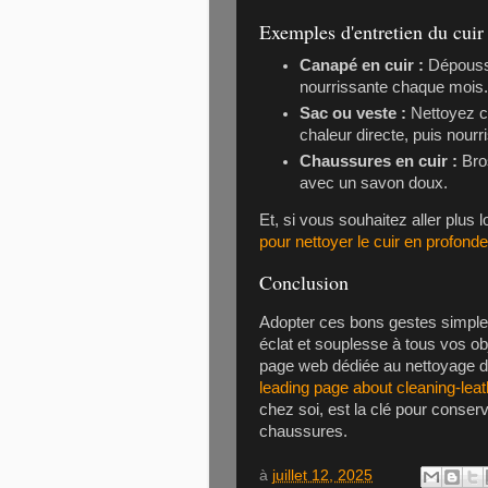
Exemples d'entretien du cuir
Canapé en cuir :
Dépoussi
nourrissante chaque mois
Sac ou veste :
Nettoyez c
chaleur directe, puis nourr
Chaussures en cuir :
Bros
avec un savon doux.
Et, si vous souhaitez aller plus l
pour nettoyer le cuir en profonde
Conclusion
Adopter ces bons gestes simples
éclat et souplesse à tous vos o
page web dédiée au nettoyage du 
leading page about cleaning-lea
chez soi, est la clé pour conser
chaussures.
à
juillet 12, 2025