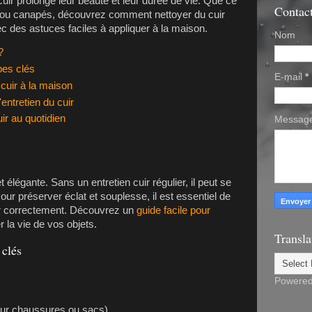
cuir prolonge leur beauté et leur durée de vie. Que ce
Contac
 ou canapés, découvrez comment nettoyer du cuir
c des astuces faciles à appliquer à la maison.
Nom
?
pes clés
E-mail
*
cuir à la maison
entretien du cuir
ir au quotidien
Messag
 élégante. Sans un entretien cuir régulier, il peut se
our préserver éclat et souplesse, il est essentiel de
r correctement. Découvrez un
guide facile pour
r la vie de vos objets.
Transla
 clés
Powere
our chaussures ou sacs)