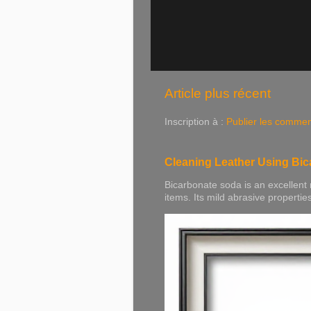
Article plus récent
Inscription à :
Publier les commen
Cleaning Leather Using Bi
Bicarbonate soda is an excellent 
items. Its mild abrasive properties h