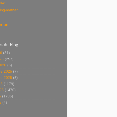
own
ing-leather
er un
es du blog
26
(81)
26
(257)
2026
(5)
e 2025
(7)
e 2025
(5)
25
(1179)
025
(1470)
5
(1796)
5
(4)