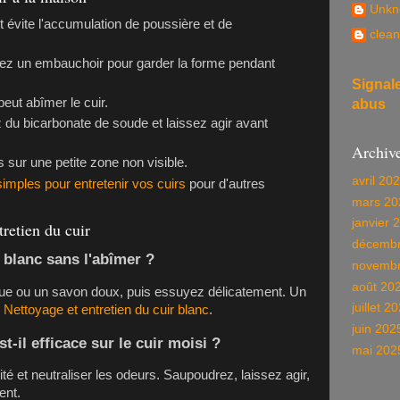
Unkn
t évite l'accumulation de poussière et de
clean
isez un embauchoir pour garder la forme pendant
Signal
peut abîmer le cuir.
abus
z du bicarbonate de soude et laissez agir avant
Archiv
s sur une petite zone non visible.
avril 20
imples pour entretenir vos cuirs
pour d'autres
mars 20
janvier 
tretien du cuir
décembr
blanc sans l'abîmer ?
novembr
août 20
fique ou un savon doux, puis essuyez délicatement. Un
juillet 2
:
Nettoyage et entretien du cuir blanc
.
juin 202
-il efficace sur le cuir moisi ?
mai 202
ité et neutraliser les odeurs. Saupoudrez, laissez agir,
ent.