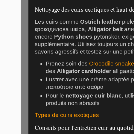
Nettoyage des cuirs exotiques et haut 
Les cuirs comme
Ostrich leather
piele
крокодилова шкіра
,
Alligator belt
али
encore
Python shoes
pytonskor
, exig
supplémentaire. Utilisez toujours un ch
savons agressifs et testez sur une peti
Prenez soin des
Crocodile sneake
des
Alligator cardholder
alligaatt
Lustrer avec une crème adaptée 
παπούτσια από σαύρα
Pour le
nettoyage cuir blanc
, ut
produits non abrasifs
Types de cuirs exotiques
Conseils pour l'entretien cuir au quoti