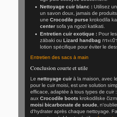
Nettoyage cuir blanc :
Utilisez un
un savon doux, jamais de produits 
une
Crocodile purse
krokodíla k
center
sofa ya ngozi katikati
.
Entretien cuir exotique :
Pour le
zābaki
ou
Lizard handbag
กระเป๋า
lotion spécifique pour éviter le d
Entretien des sacs à main
Conclusion courte et utile
Le
nettoyage cuir
à la maison, avec l
pour le cuir moisi, est une solution si
efficace, adaptée à tous types de cuir 
aux
Crocodile boots
krokodilske čiz
moisi bicarbonate de soude
, n'oubli
d'hydrater après chaque nettoyage. Fa