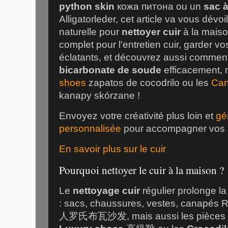
python skin
кожа питона
ou un
sac à
Alligatorleder
, cet article va vous dévo
naturelle pour
nettoyer cuir
à la maiso
complet pour l'entretien cuir, garder 
éclatants, et découvrez aussi comment 
bicarbonate de soude
efficacement,
shoes
zapatos de cocodrilo
ou les
Can
kanapy skórzane
!
Envoyez votre créativité plus loin et
gé
personnalisée
pour accompagner vos sé
En savoir plus sur le cuir
Pourquoi nettoyer le cuir à la maison ?
Le
nettoyage cuir
régulier prolonge la
: sacs, chaussures, vestes, canapés 
人罗氏布瓦沙发
, mais aussi les pièce