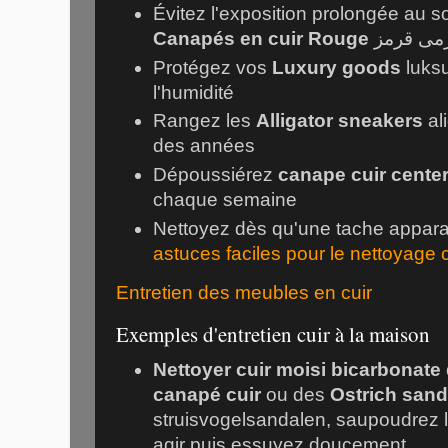
Évitez l'exposition prolongée au sol
Canapés en cuir Rouge
می قرمز
Protégez vos
Luxury goods
luks
l'humidité
Rangez les
Alligator sneakers
al
des années
Dépoussiérez
canape cuir cente
chaque semaine
Nettoyez dès qu'une tache apparaî
astuces faciles pour le nettoyage c
Entretien des meubles en cuir
Exemples d'entretien cuir à la maison
Nettoyer cuir moisi bicarbonate
canapé cuir
ou des
Ostrich sand
struisvogelsandalen
, saupoudrez l
agir puis essuyez doucement.