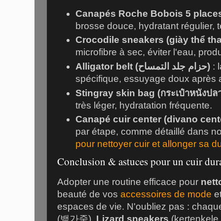
Canapés Roche Bobois 5 places
brosse douce, hydratant régulier, 
Crocodile sneakers (
giày thể th
microfibre à sec, éviter l'eau, produ
Alligator belt (
حزام جلد التمساح
)
: 
spécifique, essuyage doux après a
Stingray skin bag (
กระเป๋าหนังปล
très léger, hydratation fréquente.
Canapé cuir center (
divano cente
par étape, comme détaillé dans n
pour nettoyer cuir et allonger sa d
Conclusion & astuces pour un cuir dura
Adopter une routine efficace pour
nett
beauté de vos
accessoires de mode
et
espaces de vie. N'oubliez pas : chaq
(
뱀가죽
),
Lizard sneakers
(
kertenkele