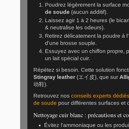
Poudrez légèrement la surface m
de soude
(aucun additif).
Laissez agir 1 à 2 heures (le bica
& neutralise les odeurs).
Retirez délicatement la poudre à l
d'une brosse souple.
Essuyez avec un chiffon propre, p
un lait spécial cuir.
Répétez si besoin. Cette solution fonc
Stingray leather
(
エイ皮
), que sur
All
动鞋
).
Retrouvez nos
conseils experts dédiés
de soude
pour différentes surfaces et c
Nettoyage cuir blanc : précautions et co
Évitez l'ammoniaque ou les produits