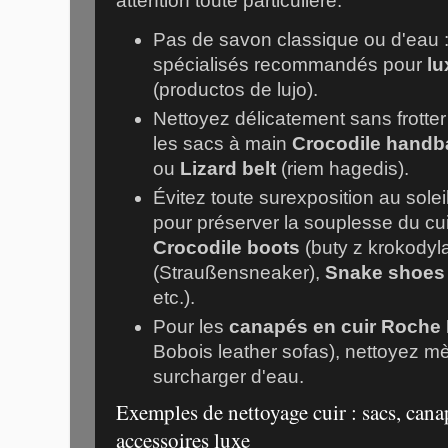
attention toute particulière.
Pas de savon classique ou d'eau :
spécialisés recommandés pour
lu
(
productos de lujo
).
Nettoyez délicatement sans frotter 
les sacs à main
Crocodile handb
ou
Lizard belt
(
riem hagedis
).
Évitez toute surexposition au sole
pour préserver la souplesse du cu
Crocodile boots
(
buty z krokodyl
(
Straußensneaker
),
Snake shoes
etc.).
Pour les
canapés en cuir Roche
Bobois leather sofas
), nettoyez 
surcharger d'eau.
Exemples de nettoyage cuir : sacs, cana
accessoires luxe