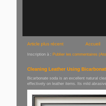
Article plus récent
Accueil
Inscription à :
Publier les commentaires (At
Cleaning Leather Using Bicarbona
Bicarbonate soda is an excellent natural cle
effectively on leather items. Its mild abrasive 