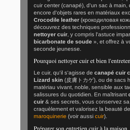
cuir center (
canapé
), d'un sac à main
encore d'objets rares en matériaux e
Crocodile leather
(
крокодиловая кож
découvrez des techniques professionn
nettoyer cuir
, y compris l'astuce impa
bicarbonate de soude
», et offrez à 
seconde jeunesse.
Pourquoi nettoyer cuir et bien l'entreten
Le cuir, qu'il s'agisse de
canapé cuir 
Lizard skin
(
皮膚トカゲ
), ou de sacs
matériau vivant, noble, sensible aux ta
salissures du quotidien. En maîtrisant
cuir
& ses secrets, vous conservez sa 
craquèlement et valorisez la beauté de
maroquinerie
(voir aussi
cuir
).
Préparer son entretien cuir à la maison