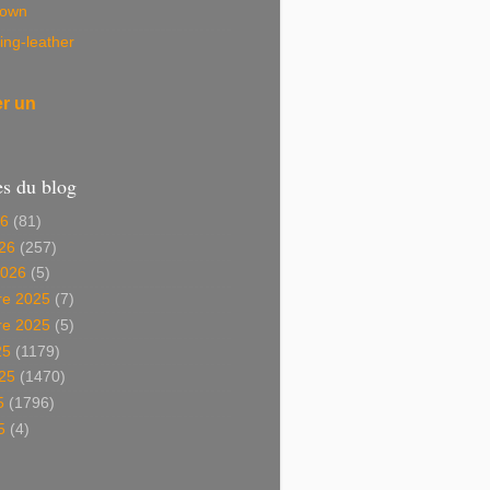
own
ing-leather
er un
es du blog
26
(81)
26
(257)
2026
(5)
e 2025
(7)
e 2025
(5)
25
(1179)
025
(1470)
5
(1796)
5
(4)