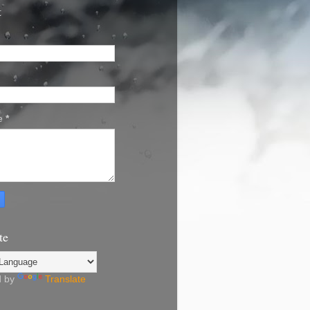
t
e
*
te
d by
Translate