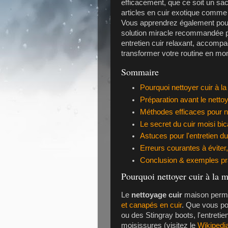
efficacement, que ce soit un sa
articles en cuir exotique comm
Vous apprendrez également pou
solution miracle recommandée po
entretien cuir relaxant, accomp
transformer votre routine en mo
Sommaire
Pourquoi nettoyer cuir à l
Préparation avant le netto
Méthodes efficaces pour net
Le secret du cuir moisi bi
Astuces pour l'entretien du
Erreurs courantes à éviter,
Conclusion & exemples pr
Pourquoi nettoyer cuir à la 
Le
nettoyage cuir
maison permet
et canapés en cuir
. Que vous p
ou des
Stingray boots
, l'entreti
moisissures (visitez le
Wikipedi