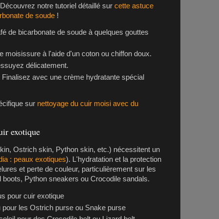
 Découvrez notre tutoriel détaillé sur
cette astuce
carbonate de soude
!
afé de bicarbonate de soude à quelques gouttes
e moisissure à l'aide d'un coton ou chiffon doux.
 essuyez délicatement.
 Finalisez avec une crème hydratante spécial
écifique sur
nettoyage du cuir moisi avec du
uir exotique
kin
,
Ostrich skin
,
Python skin
, etc.) nécessitent un
dia : peaux exotiques
). L'hydratation et la protection
lures et perte de couleur, particulièrement sur les
d boots
,
Python sneakers
ou
Crocodile sandals
.
us pour cuir exotique
u pour les
Ostrich purse
ou
Snake purse