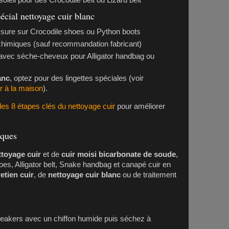
 soleil pour des
Crocodile belt
ou
Lizard belt
pécial nettoyage cuir blanc
ssure sur
Crocodile shoes
ou
Python boots
 chimiques (sauf recommandation fabricant)
 avec sèche-cheveux pour
Alligator handbag
ou
anc
, optez pour des lingettes spéciales (voir
r à la maison
).
les 8 étapes clés du nettoyage cuir
pour améliorer
iques
ttoyage cuir
et de
cuir moisi bicarbonate de soude
,
hoes
,
Alligator belt
,
Snake handbag
et
canapé cuir
en
etien cuir
, de
nettoyage cuir blanc
ou de traitement
neakers
avec un chiffon humide puis séchez à