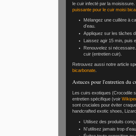
le cuir infecté par la moisissure.
puissante pour le cuir moisi bi
Mélangez une cuillère à c
d'eau.
Appliquez sur les tâches d
Laissez agir 15 min, puis
Renouvelez si nécessaire.
cuir (
entretien cuir
).
Retrouvez aussi notre article sp
bicarbonate
.
Astuces pour l'entretien du c
Les cuirs exotiques (
Crocodile s
entretien spécifique (voir
Wikipe
sont cruciales pour éviter craque
handcrafted exotic shoes
,
Lizar
Utilisez des produits conç
N'utilisez jamais trop d'ea