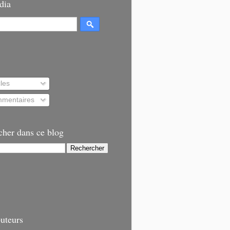
dia
cles
mentaires
cher dans ce blog
uteurs