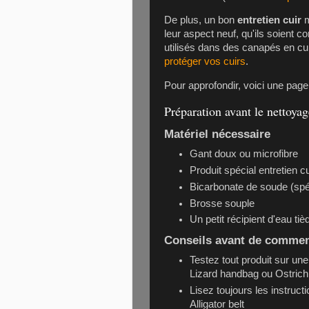
De plus, un bon
entretien cuir
m
leur aspect neuf, qu'ils soient 
utilisés dans des
canapés en cui
protéger vos cuirs
.
Pour approfondir, voici une pag
Préparation avant le nettoyag
Matériel nécessaire
Gant doux ou microfibre
Produit spécial entretien cu
Bicarbonate de soude (spé
Brosse souple
Un petit récipient d'eau tiè
Conseils avant de comme
Testez tout produit sur un
Lizard handbag
ou
Ostric
Lisez toujours les instruct
Alligator belt