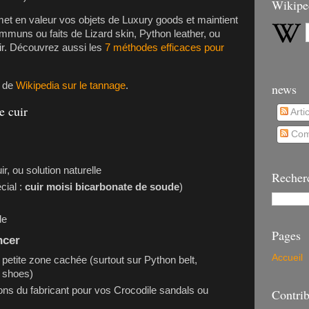
Wikipe
et en valeur vos objets de
Luxury goods
et maintient
communs ou faits de
Lizard skin
,
Python leather
, ou
r
. Découvrez aussi les
7 méthodes efficaces pour
e de
Wikipedia sur le tannage
.
news
e cuir
Arti
Com
ir, ou solution naturelle
Recher
cial :
cuir moisi bicarbonate de soude
)
de
Pages
ncer
Accueil
e petite zone cachée (surtout sur
Python belt
,
h shoes
)
ions du fabricant pour vos
Crocodile sandals
ou
Contrib