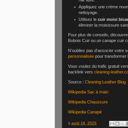
l'air libre.
Appliquez une crème nour
nettoyage.
Utilisez le
cuir moisi bic
éliminer la moisissure sa
Pour plus de conseils, découvr
Bobois Cuir
ou un
canape cuir c
N'oubliez pas d'associer votre
personnalisée
pour transformer l'
Vous voulez du trafic gratuit ve
backlink vers
cleaning-leather.
Source :
Cleaning Leather Blog
Wikipedia Sac à main
Wikipedia Chaussure
Wikipedia Canapé
à
août 18, 2025