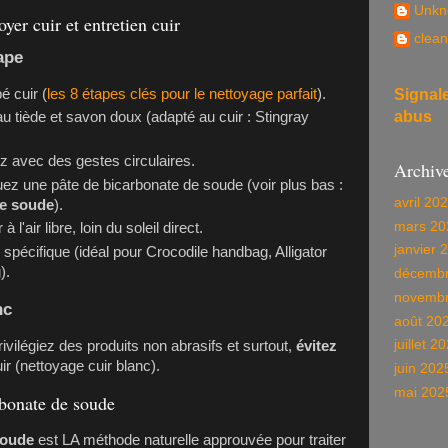
Unkn
yer cuir et entretien cuir
clean
ape
é cuir
(
les 8 étapes clés pour le nettoyage parfait
).
Signal
abus
u tiède et savon doux (adapté au cuir :
Stingray
ez avec des gestes circulaires.
Archiv
quez une pâte de bicarbonate de soude (voir plus bas :
avril 20
de soude
).
mars 20
l'air libre, loin du soleil direct.
janvier 
spécifique (idéal pour
Crocodile handbag
,
Alligator
g
).
décembr
novembr
nc
août 20
juillet 2
privilégiez des produits non abrasifs et surtout,
évitez
ir (
nettoyage cuir blanc
).
juin 202
mai 202
rbonate de soude
soude
est LA méthode naturelle approuvée pour traiter