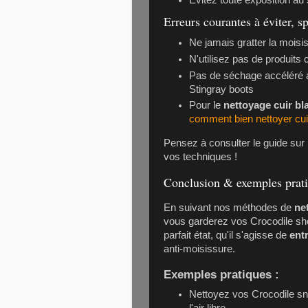
Évitez toute exposition au
Erreurs courantes à éviter, s
Ne jamais gratter la moisi
N'utilisez pas de produits
Pas de séchage accéléré
Stingray boots
Pour le
nettoyage cuir bl
comment bien nettoyer cui
Pensez à consulter le guide sur
vos techniques !
Conclusion & exemples prat
En suivant nos méthodes de
ne
vous garderez vos
Crocodile s
parfait état, qu'il s'agisse de
entr
anti-moisissure.
Exemples pratiques :
Nettoyez vos
Crocodile s