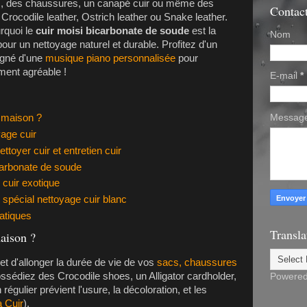
c, des chaussures, un
canapé cuir
ou même des
Contac
e
Crocodile leather
,
Ostrich leather
ou
Snake leather
.
rquoi le
cuir moisi bicarbonate de soude
est la
Nom
ur un nettoyage naturel et durable. Profitez d'un
agné d'une
musique piano personnalisée
pour
ment agréable !
E-mail
*
Messag
a maison ?
yage cuir
toyer cuir et entretien cuir
carbonate de soude
 cuir exotique
 spécial nettoyage cuir blanc
atiques
Transla
maison ?
 d'allonger la durée de vie de vos
sacs, chaussures
ossédiez des
Crocodile shoes
, un
Alligator cardholder
,
Powere
en régulier prévient l'usure, la décoloration, et les
a Cuir
).