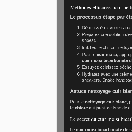
Méthodes efficaces pour netto
Le processus étape par ét
Dépoussiérez votre
canap
Préparez une solution d'ea
shoes
).
Imbibez le chiffon, nettoy
Pour le
cuir moisi
, appli
cuir moisi bicarbonate 
Essuyez et laissez sécher à 
Hydratez avec une crème 
sneakers
,
Snake handba
Astuce nettoyage cuir bla
Pour le
nettoyage cuir blanc
, 
le chlore
qui jaunit ce type de cu
Le secret du cuir moisi bica
Le
cuir moisi bicarbonate de 