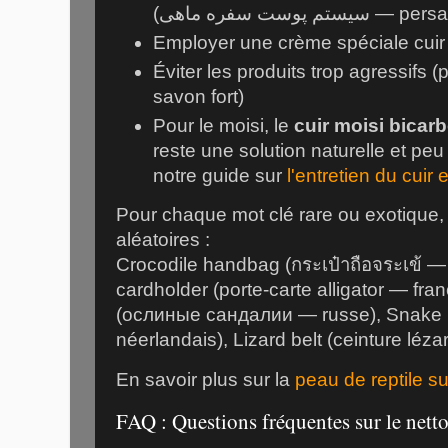
(سیستم پوست سفره ماهی — p
Employer une crème spéciale cuir
Éviter les produits trop agressifs (
savon fort)
Pour le moisi, le
cuir moisi bicar
reste une solution naturelle et pe
notre guide sur
l'entretien du cuir 
Pour chaque mot clé rare ou exotique, 
aléatoires :
Crocodile handbag (กระเป๋าถือจระเข้ — t
cardholder (porte-carte alligator — fra
(ослиные сандалии — russe), Snake 
néerlandais), Lizard belt (ceinture léza
En savoir plus sur la
peau de reptile s
FAQ : Questions fréquentes sur le nettoy