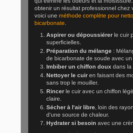
qui élimine les odeurs et la moisissure
obtenir un résultat professionnel chez 
voici une
méthode complète pour netto
bicarbonate
.
Aspirer ou dépoussiérer
le cuir 
superficielles.
Préparation du mélange
: Mélang
de bicarbonate de soude avec un 
Imbiber un chiffon doux
dans la 
Nettoyer le cuir
en faisant des m
sans trop le mouiller.
Rincer
le cuir avec un chiffon lé
claire.
Sécher à l'air libre
, loin des rayo
d'une source de chaleur.
Hydrater si besoin
avec une crè