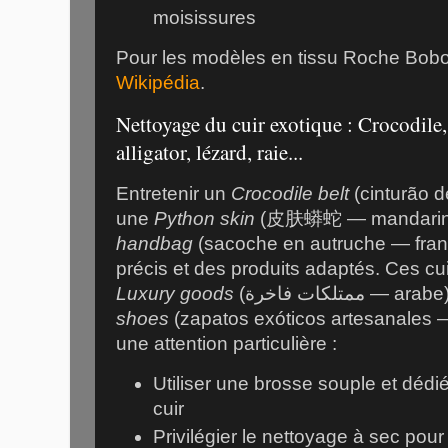
moisissures
Pour les modèles en tissu Roche Bobo
Wikipédia
.
Nettoyage du cuir exotique : Crocodile,
alligator, lézard, raie...
Entretenir un
Crocodile belt
(cinturão d
une
Python skin
(皮肤蟒蛇 — mandarin)
handbag
(sacoche en autruche — fran
précis et des produits adaptés. Ces cui
Luxury goods
(ممتلكات فاخرة — a
shoes
(zapatos exóticos artesanales 
une attention particulière :
Utiliser une brosse souple et déd
cuir
Privilégier le nettoyage à sec pour