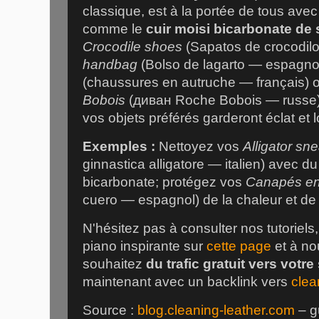
classique, est à la portée de tous ave
comme le
cuir moisi bicarbonate de
Crocodile shoes
(Sapatos de crocodilo
handbag
(Bolso de lagarto — espagno
(chaussures en autruche — français) 
Bobois
(диван Roche Bobois — russe),
vos objets préférés garderont éclat et 
Exemples :
Nettoyez vos
Alligator sn
ginnastica alligatore — italien) avec d
bicarbonate; protégez vos
Canapés en
cuero — espagnol) de la chaleur et de 
N'hésitez pas à consulter nos tutoriel
piano inspirante sur
cette page
et à no
souhaitez
du trafic gratuit vers votre 
maintenant avec un backlink vers
clea
Source :
blog.cleaning-leather.com
– g