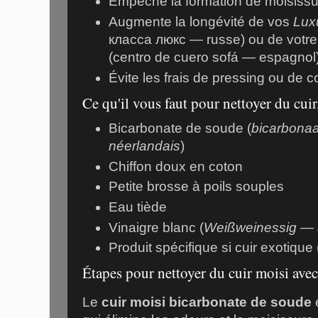
Empêche la formation de moisissu
Augmente la longévité de vos
Lux
класса люкс — russe) ou de votr
(centro de cuero sofá — espagnol
Évite les frais de pressing ou de 
Ce qu'il vous faut pour nettoyer du cui
Bicarbonate de soude (
bicarbona
néerlandais
)
Chiffon doux en coton
Petite brosse à poils souples
Eau tiède
Vinaigre blanc (
Weißweinessig — 
Produit spécifique si cuir exotique 
Étapes pour nettoyer du cuir moisi ave
Le
cuir moisi bicarbonate de soude
e