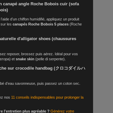
un
canapé angle Roche Bobois cuir
(sofa
ois)
l'aide d'un chiffon humidifié, appliquez un produit
 sur les
canapés Roche Bobois 5 places
(Roche
aturelle d'
alligator shoes
(chaussures
sez reposer, brossez puis aérez. Idéal pour vos
атора) et
snake skin
(pelle di serpente).
ache sur
crocodile handbag
(クロコダイルハ
bé d'eau savonneuse, puis passez un coton sec.
rez nos
11 conseils indispensables pour prolonger la
 l'entretien plus agréable ?
Générez votre