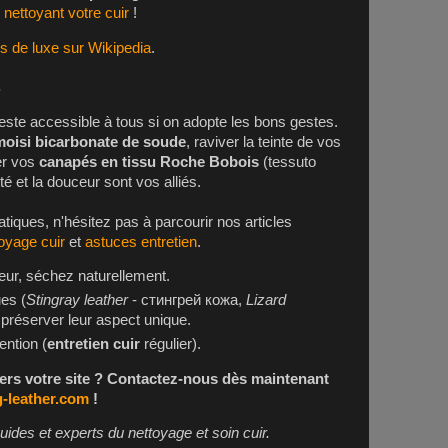
nettoyant votre cuir
!
 de luxe sur Wikipedia
.
s
este accessible à tous si on adopte les bons gestes.
moisi bicarbonate de soude
, raviver la teinte de vos
r vos
canapés en tissu Roche Bobois
(tessuto
té et la douceur sont vos alliés.
atiques, n'hésitez pas à parcourir nos articles
oyage cuir
et
astuces entretien
.
eur, séchez naturellement.
es (
Stingray leather
- стингрей кожа,
Lizard
réserver leur aspect unique.
ention (
entretien cuir
régulier).
vers votre site ? Contactez-nous dès maintenant
g-leather.com
!
guides et experts du nettoyage et soin cuir.