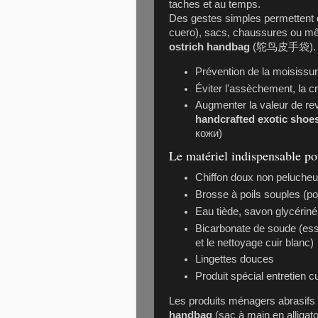
taches et au temps.
Des gestes simples permettent d
cuero), sacs, chaussures ou 
ostrich handbag
(鸵鸟皮手袋).
Prévention de la moisissu
Éviter l'assèchement, la cr
Augmenter la valeur de r
handcrafted exotic shoe
кожи)
Le matériel indispensable po
Chiffon doux non pelucheu
Brosse à poils souples (
Eau tiède, savon glycérin
Bicarbonate de soude (ess
et le nettoyage cuir blanc)
Lingettes douces
Produit spécial entretien cu
Les produits ménagers abrasifs ou
handbag
(sac à main en alligato