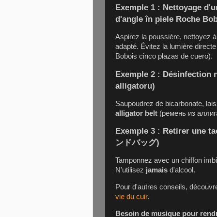
Exemple 1 : Nettoyage d'
d'angle în piele Roche Bob
Aspirez la poussière, nettoyez à 
adapté. Évitez la lumière directe
Bobois cinco plazas de cuero).
Exemple 2 : Désinfection n
alligatoru)
Saupoudrez de bicarbonate, lais
alligator belt
(ремень из аллиг
Exemple 3 : Retirer une t
ンドバッグ)
Tamponnez avec un chiffon imbi
N'utilisez
jamais
d'alcool.
Pour d'autres conseils, découv
vie du cuir
.
Besoin de musique pour rendre