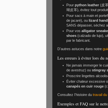
Pour
python leather
(皮革
瑚皮革), évitez tout produit 
Pour sacs à main et portef
de jacaré), ou
lizard han
SANS dépasser, séchez au
Pour vos
alligator sneak
shoes
(calzado de lujo), 
par le fabricant.
D'autres astuces dans notre
gui
Les erreurs à éviter lors du 
Ne jamais immerger le cuir
de avestruz) ou
stingray 
Proscrire lingettes alcool
Éviter chaleur excessive 
canapés en cuir rouge
(с
Consultez l'histoire du
travail du
Exemples et FAQ sur le nettoy