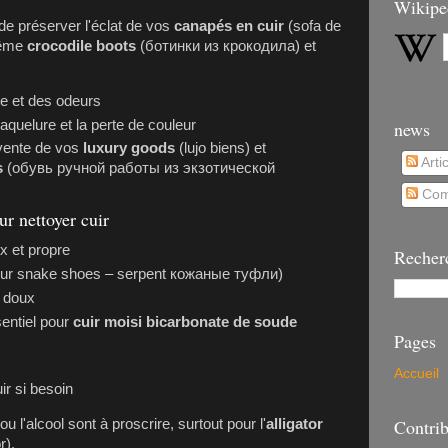
Wikipe
e préserver l'éclat de vos
canapés en cuir
(sofa de
même
crocodile boots
(ботинки из крокодила) et
re et des odeurs
news
aquelure et la perte de couleur
evente de vos
luxury goods
(lujo biens) et
Arti
s
(обувь ручной работы из экзотической
Com
ur nettoyer cuir
x et propre
Recher
pour snake shoes – serpent кожаные туфли)
é doux
entiel pour
cuir moisi bicarbonate de soude
Pages
Accueil
ir si besoin
Contrib
 l'alcool sont à proscrire, surtout pour l'
alligator
r).