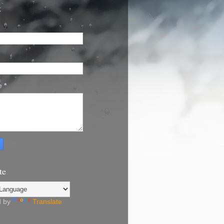
t
e
*
te
d by
Translate