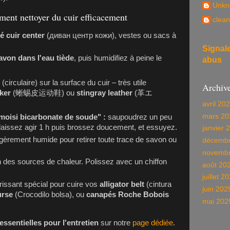
Unkn
ment nettoyer du cuir efficacement
clean
é cuir center
(диван центр кожи), vestes ou sacs à
Signal
avon dans l'eau tiède
, puis humidifiez à peine le
abus
(circulaire) sur la surface du cuir – très utile
Archiv
aker
(蜥蜴皮运动鞋) ou
stingray leather
(革エ
avril 20
mars 20
 moisi bicarbonate de soude" :
saupoudrez un peu
 laissez agir 1 h puis brossez doucement, et essuyez.
janvier 
gèrement humide pour retirer toute trace de savon ou
décembr
novembr
n des sources de chaleur. Polissez avec un chiffon
août 20
juillet 2
rissant spécial pour cuire vos
alligator belt
(cintura
juin 202
urse
(Crocodilo bolsa), ou
canapés Roche Bobois
mai 202
essentielles pour l'entretien
sur notre
page dédiée
.