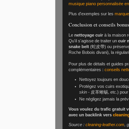
musique piano personnalisée en 
Plus d'exemples sur les
marques
Conclusion et conseils bonu
Le
nettoyage cuir
à la maison r
Qu'il s'agisse de traiter un
cuir 
snake belt
(蛇皮帶) ou préserve
Roche Bobois divani), la régulari
Pour plus de détails et guides pr
complémentaires :
conseils nett
Nettoyez toujours en douc
Protégez vos cuirs exotiqu
skin
- 皮革蜥蜴, etc.) pour p
Ne négligez jamais la prév
Vous voulez du trafic gratuit 
avec un backlink vers
cleanin
Source :
cleaning-leather.com
, 