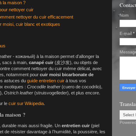
 à la maison ?
Contac
pour nettoyer cuir
Nom
omment nettoyer du cuir efficacement
ir moisi, cuir blanc et exotiques
E-mail
*
nus
Messag
(leather - кожаный) à la maison permet d'allonger la
, sacs à main,
canapé cuir
(皮沙发), ou objets de
montre comment nettoyer du cuir même délicat, avec
iles, notamment pour
cuir moisi bicarbonate de
os astuces du
guide entretien cuir
à tous vos
ux exotiques :
Crocodile leather
(cuero de cocodrilo),
n),
Ostrich leather
(struisvogelleder), et plus encore.
Transla
ur le
cuir sur Wikipedia
.
 la maison ?
Powere
, durable mais aussi fragile. Un
entretien cuir
(piel
t de résister davantage à l'humidité, la poussière, les