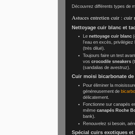
Découvrez différents types de m
Astuces entretien cuir : cuir 
Nettoyage cuir blanc et t
Le
nettoyage cuir blanc
(
l'eau en excès, privilégiez
(très dilué).
Toujours faire un test avan
vos
crocodile sneakers
(
(sandalias de avestruz).
Cuir moisi bicarbonate de
Pour éliminer la moisissur
généreusement de
bicarb
délicatement.
Fonctionne sur canapés en
même
canapés Roche B
bank).
Renouvelez si besoin, aére
Spécial cuirs exotiques et 