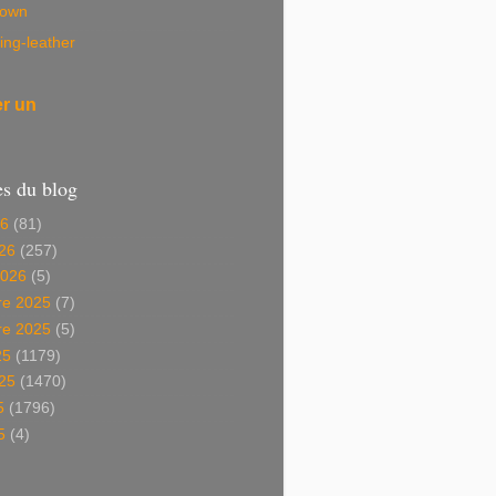
own
ing-leather
er un
es du blog
26
(81)
26
(257)
2026
(5)
e 2025
(7)
e 2025
(5)
25
(1179)
025
(1470)
5
(1796)
5
(4)