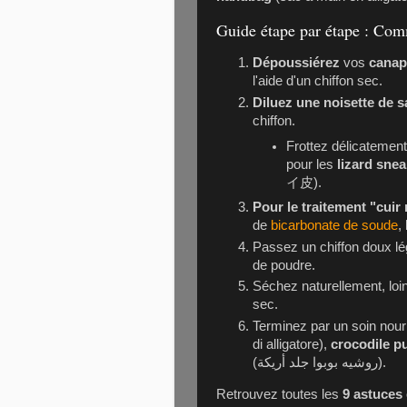
Guide étape par étape : Com
Dépoussiérez
vos
canap
l'aide d'un chiffon sec.
Diluez une noisette de s
chiffon.
Frottez délicatement 
pour les
lizard sne
イ皮).
Pour le traitement "cuir
de
bicarbonate de soude
,
Passez un chiffon doux lé
de poudre.
Séchez naturellement, loi
sec.
Terminez par un soin nour
di alligatore),
crocodile p
(روشيه بوبوا جلد أريكة).
Retrouvez toutes les
9 astuces 