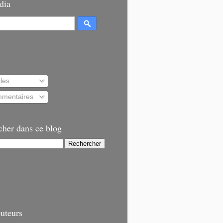
dia
cles
mentaires
cher dans ce blog
uteurs