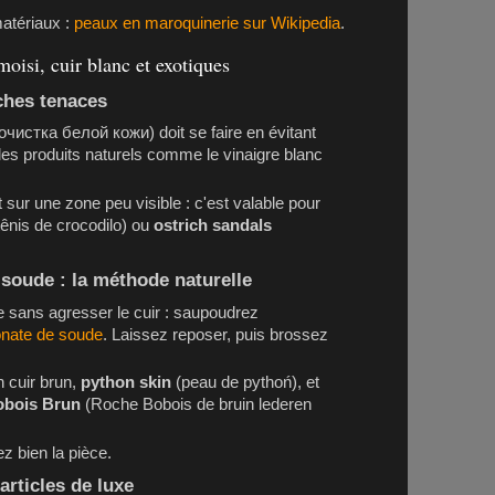
atériaux :
peaux en maroquinerie sur Wikipedia
.
moisi, cuir blanc et exotiques
aches tenaces
очистка белой кожи) doit se faire en évitant
 les produits naturels comme le vinaigre blanc
t sur une zone peu visible : c'est valable pour
tênis de crocodilo) ou
ostrich sandals
 soude : la méthode naturelle
e sans agresser le cuir : saupoudrez
onate de soude
. Laissez reposer, puis brossez
 cuir brun,
python skin
(peau de pythoń), et
obois Brun
(Roche Bobois de bruin lederen
z bien la pièce.
articles de luxe