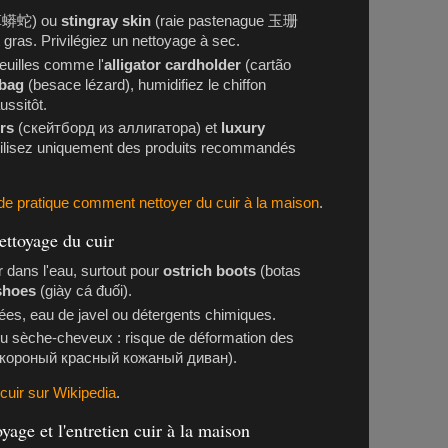
蟒蛇) ou
stingray skin
(raie pastenague 玉珊
gras. Privilégiez un nettoyage à sec.
euilles comme l'
alligator cardholder
(cartão
dbag
(besace lézard), humidifiez le chiffon
ssitôt.
ers
(скейтборд из аллигатора) et
luxury
utilisez uniquement des produits recommandés
de pratique comment nettoyer du cuir à la maison
.
nettoyage du cuir
 dans l'eau, surtout pour
ostrich boots
(botas
shoes
(giày cá đuối).
isées, eau de javel ou détergents chimiques.
ou sèche-cheveux : risque de déformation des
короный красный кожаный диван).
 cuir sur Wikipedia
.
age et l'entretien cuir à la maison