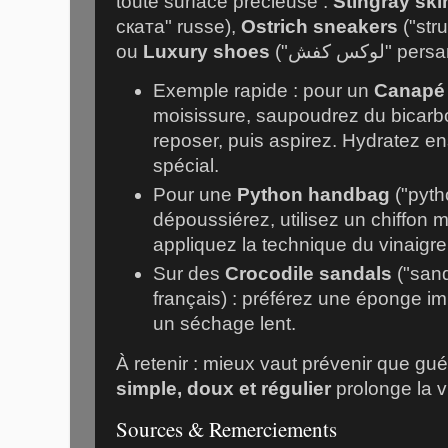
toute surface précieuse :
Stingray ski
ската" russe),
Ostrich sneakers
("stru
ou
Luxury shoes
("لوکس کفش" per
Exemple rapide : pour un
Canapé 
moisissure, saupoudrez du bicarbo
reposer, puis aspirez. Hydratez ens
spécial.
Pour une
Python handbag
("pyth
dépoussiérez, utilisez un chiffon mi
appliquez la technique du vinaigre 
Sur des
Crocodile sandals
("sand
français) : préférez une éponge im
un séchage lent.
À retenir : mieux vaut prévenir que gué
simple, doux et régulier
prolonge la v
Sources & Remerciements