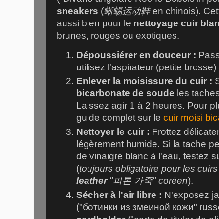
sneakers
(
蜥蜴运动鞋
en chinois). Ce
aussi bien pour le
nettoyage cuir bla
brunes, rouges ou exotiques.
Dépoussiérer en douceur :
Passe
utilisez l'aspirateur (petite brosse)
Enlever la moisissure du cuir :
S
bicarbonate de soude
les taches
Laissez agir 1 à 2 heures. Pour plu
guide complet sur le
cuir moisi b
Nettoyer le cuir :
Frottez délicate
légèrement humide. Si la tache p
de vinaigre blanc à l'eau, testez
(
toujours obligatoire pour les cuir
leather
"피톤 가죽" coréen
).
Sécher à l'air libre :
N'exposez ja
("ботинки из змеиной кожи" russ