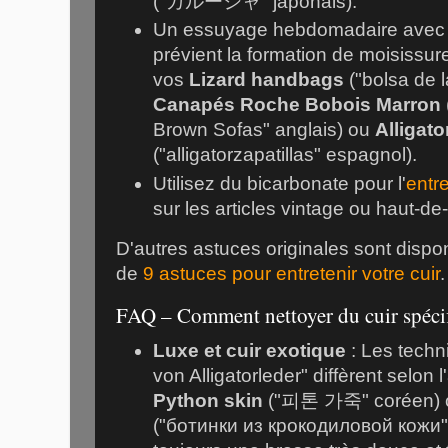
("ガルーシャ" japonais).
Un essuyage hebdomadaire avec 
prévient la formation de moisissur
vos
Lizard handbags
("bolsa de l
Canapés Roche Bobois Marron
Brown Sofas" anglais) ou
Alligat
("alligatorzapatillas" espagnol).
Utilisez du bicarbonate pour l'
entr
sur les articles vintage ou haut-
D'autres astuces originales sont dispo
de
9 astuces pour entretenir votre cuir
.
FAQ – Comment nettoyer du cuir spéci
Luxe et cuir exotique
: Les techn
von Alligatorleder
" diffèrent selon 
Python skin
("피톤 가죽" coréen)
("ботинки из крокодиловой кожи" 