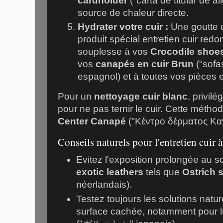
cardholder
("carta de titular de a
source de chaleur directe.
Hydrater votre cuir :
Une goutte d
produit spécial entretien cuir redo
souplesse à vos
Crocodile shoe
vos
canapés en cuir Brun
("sofa
espagnol) et à toutes vos pièces e
Pour un
nettoyage cuir blanc
, privil
pour ne pas ternir le cuir. Cette métho
Center Canapé
("Κέντρο δέρματος Καν
Conseils naturels pour l'entretien cuir 
Evitez l'exposition prolongée au sol
exotic leathers
tels que
Ostrich 
néerlandais).
Testez toujours les solutions natur
surface cachée, notamment pour 