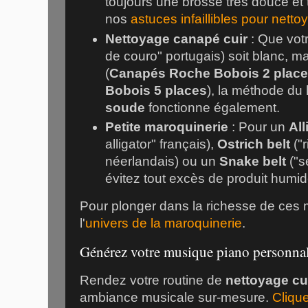
toujours une brosse très douce et 
nos
astuces infaillibles pour nettoye
Nettoyage canapé cuir
: Que vot
de couro" portugais) soit blanc, m
(
Canapés Roche Bobois 2 plac
Bobois 5 places
), la méthode du
soude
fonctionne également.
Petite maroquinerie
: Pour un
All
alligator" français),
Ostrich belt
("r
néerlandais) ou un
Snake belt
("se
évitez tout excès de produit humid
Pour plonger dans la richesse de ces 
l'
univers de la maroquinerie
.
Générez votre musique piano personnali
Rendez votre routine de
nettoyage cu
ambiance musicale sur-mesure.
Clique