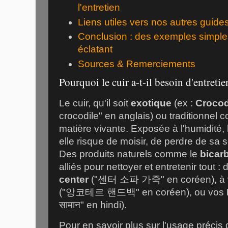
l'entretien
Liens utiles vers nos autres guide
Conclusion : des exemples simples
éclatant
Sources & Remerciements
Pourquoi le cuir a-t-il besoin d'entretie
Le cuir, qu'il soit
exotique
(ex :
Crocod
crocodile" en anglais) ou traditionnel
matière vivante. Exposée à l'humidité, 
elle risque de moisir, de perdre de sa
Des produits naturels comme le
bicar
alliés pour nettoyer et entretenir tout :
center
("센터 소파 가죽" en coréen), à 
("앙코테르 핸드백" en coréen), ou vos
सामान" en hindi).
Pour en savoir plus sur l'usage précis