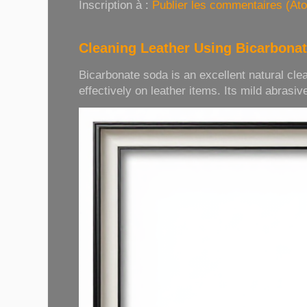
Inscription à :
Publier les commentaires (At
Cleaning Leather Using Bicarbona
Bicarbonate soda is an excellent natural cle
effectively on leather items. Its mild abrasive 