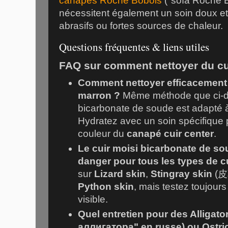
canapés Roche Bobois
("sofa Roche B
nécessitent également un soin doux et r
abrasifs ou fortes sources de chaleur.
Questions fréquentes & liens utiles
FAQ sur comment nettoyer du cu
Comment nettoyer efficacement
marron ?
Même méthode que ci-d
bicarbonate de soude est adapté à
Hydratez avec un soin spécifique 
couleur du
canapé cuir center
.
Le cuir moisi bicarbonate de sou
danger pour tous les types de c
sur
Lizard skin
,
Stingray skin
(皮革
Python skin
, mais testez toujour
visible.
Quel entretien pour des
Alligato
аллигатора" en russe) ou
Ostri