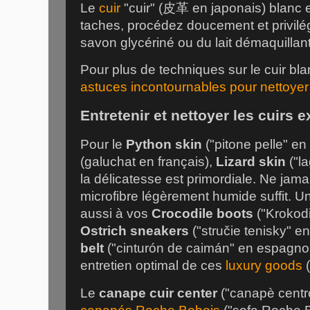
Le
cuir
"cuir" (皮革 en japonais) blanc es
taches, procédez doucement et privilé
savon glycériné ou du lait démaquillan
Pour plus de techniques sur le cuir blan
astuces incontournables pour nettoyer 
Entretenir et nettoyer les cuirs 
Pour le
Python skin
("pitone pelle" en 
(galuchat en français),
Lizard skin
("la
la délicatesse est primordiale. Ne jama
microfibre légèrement humide suffit. 
aussi à vos
Crocodile boots
("Krokodi
Ostrich sneakers
("stručie tenisky" e
belt
("cinturón de caimán" en espagnol
entretien optimal de ces
luxury goods
(
Le
canape cuir center
("canapè centro"