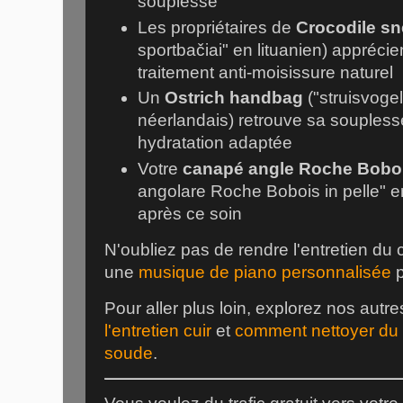
souplesse
Les propriétaires de
Crocodile s
sportbačiai" en lituanien) apprécie
traitement anti-moisissure naturel
Un
Ostrich handbag
("struisvoge
néerlandais) retrouve sa souples
hydratation adaptée
Votre
canapé angle Roche Boboi
angolare Roche Bobois in pelle" en
après ce soin
N'oubliez pas de rendre l'entretien du 
une
musique de piano personnalisée
p
Pour aller plus loin, explorez nos autre
l'entretien cuir
et
comment nettoyer du 
soude
.