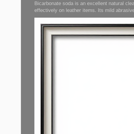
Bicarbonate soda is an excellent natural cle
effectively on leather items. Its mild abrasive 