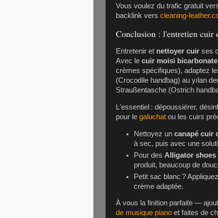
Vous voulez du trafic gratuit ve
backlink vers
cleaning-leather.
Conclusion : l'entretien cuir
Entretenir et
nettoyer cuir
ses c
Avec le
cuir moisi bicarbonat
crèmes spécifiques), adaptez les
(Crocodile handbag)
au
yılan de
Straußentasche (Ostrich handb
L'essentiel : dépoussiérer, désinf
pour le
galuchat
ou les cuirs préc
Nettoyez un
canapé cuir 
à sec, puis avec une solut
Pour des
Alligator shoes
produit, beaucoup de douc
Petit sac blanc ? Applique
crème adaptée.
À vous la finition parfaite — aj
de musique piano
et faites de c