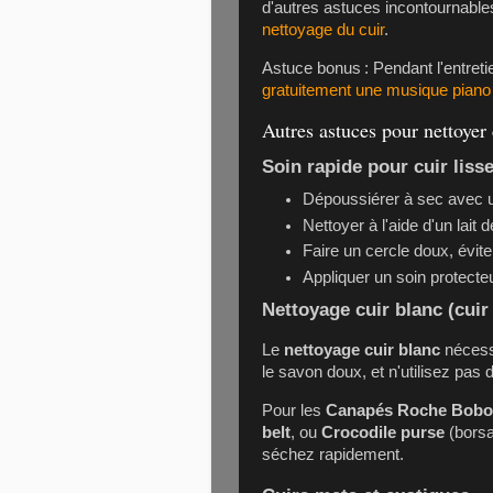
d'autres astuces incontournabl
nettoyage du cuir
.
Astuce bonus : Pendant l'entret
gratuitement une musique piano 
Autres astuces pour nettoyer 
Soin rapide pour cuir liss
Dépoussiérer à sec avec un
Nettoyer à l'aide d'un lait
Faire un cercle doux, éviter
Appliquer un soin protecteu
Nettoyage cuir blanc (cuir
Le
nettoyage cuir blanc
nécessi
le savon doux, et n'utilisez pas 
Pour les
Canapés Roche Boboi
belt
, ou
Crocodile purse
(borsa
séchez rapidement.