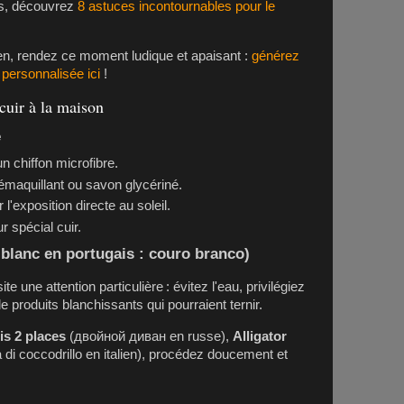
es, découvrez
8 astuces incontournables pour le
ien, rendez ce moment ludique et apaisant :
générez
personnalisée ici
!
cuir à la maison
e
 chiffon microfibre.
 démaquillant ou savon glycériné.
 l'exposition directe au soleil.
r spécial cuir.
 blanc en portugais : couro branco)
te une attention particulière : évitez l'eau, privilégiez
de produits blanchissants qui pourraient ternir.
s 2 places
(двойной диван en russe),
Alligator
 di coccodrillo en italien), procédez doucement et