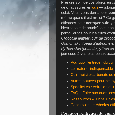
Prendre soin de vos objets en cu
de chaussures en
cuir
— allonge
éclat. Vous vous demandez
com
même quand il est moisi ? Ce gu
efficaces pour
nettoyer cuir
, y
bicarbonate de soude", des consei
particularités pour les cuirs exo
Crocodile leather (cuir de crocodil
Ostrich skin (peau d'autruche en
Python skin (peau de python en
jeunesse à vos plus beaux acce
Pourquoi l'entretien du cuir 
Le matériel indispensable
Cuir moisi bicarbonate de
Autres astuces pour nettoy
Spécificités : entretien cui
FAQ – Foire aux questions 
Ressources & Liens Utile
Conclusion : méthodes eff
Pourquoi l'entretien du cuir es