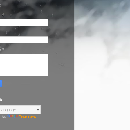
t
e
*
te
d by
Translate