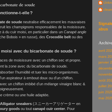
Unkn
icarbonate de soude
clean
nctionne-t-elle ?
nate de soude
neutralise efficacement les mauvaises
Signal
étruit les champignons responsables de la moisissure.
abus
e à du cuir moisi, en particulier dans un
Canapé angle
he Bobois » en russe), des
Crocodile belt
ou des
Archiv
 moisi avec du bicarbonate de soude ?
avril 20
mars 20
races de moisissure avec un chiffon sec et propre.
janvier 
t la zone avec du bicarbonate de soude.
décembr
absorber l'humidité et tuer les micro-organismes.
novembr
 d'un aspirateur à embout doux ou d'un chiffon.
août 20
vec un chiffon imbibé d'un mélange vinaigre blanc &
juillet 2
soigneusement.
juin 202
ne crème ou une huile adaptée.
mai 202
Alligator sneakers
(スニーカーアリゲーター en
xury goods
ou tout
canapé cuir center
. Pour