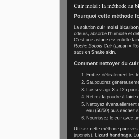
Cuir moisi : la méthode au b
Pourquoi cette méthode fo
La solution
cuir moisi bicarbo
odeurs, absorbe l'humidité et d
C'est une astuce essentielle fac
Roche Bobois Cuir
(диван « Roc
sacs en
Snake skin
.
Comment nettoyer du cuir
Frottez délicatement les t
Saupoudrez généreusemen
Laissez agir 8 à 12h pour 
Retirez la poudre à l'aide
Nettoyez éventuellement a
eau (50/50) puis séchez 
Nourrissez le cuir avec u
Utilisez cette méthode pour vos
japonais),
Lizard handbags
,
Lu