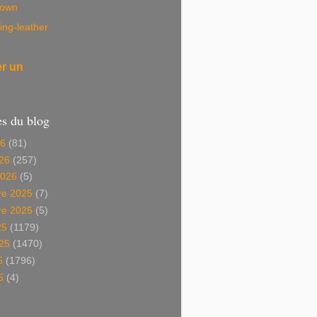
own
ing-leather
er un
es du blog
26
(81)
26
(257)
2026
(5)
e 2025
(7)
e 2025
(5)
25
(1179)
025
(1470)
5
(1796)
5
(4)