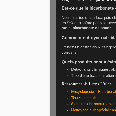
Est-ce que le bicarbonate 
Non, si utilisé en surface puis é
en italien
) n'abîme pas vos acces
moisi bicarbonate de soude
.
Comment nettoyer cuir bla
Utilisez un chiffon doux et légèr
corrosifs.
Quels produits sont à évit
Détachants chimiques, alc
Trop d'eau (sauf entretien 
Ressources & Liens Utiles
Encyclopédie – Bicarbona
Tout sur le cuir
8 astuces incontournables
Nettoyage cuir spécial ca