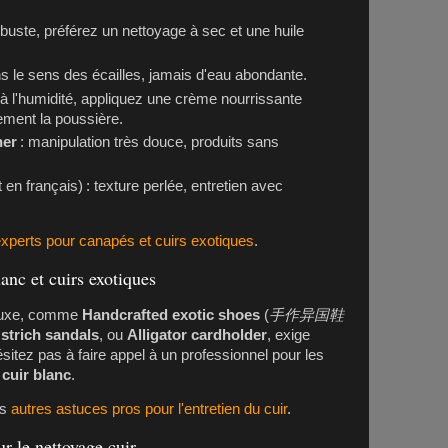
obuste, préférez un nettoyage à sec et une huile
ns le sens des écailles, jamais d'eau abondante.
 à l'humidité, appliquez une crème nourrissante
ement la poussière.
her
: manipulation très douce, produits sans
 en français) : texture perlée, entretien avec
xperts pour canapés et cuirs exotiques
.
blanc et cuirs exotiques
luxe, comme
Handcrafted exotic shoes
(
手作异国鞋
strich sandals
, ou
Alligator cardholder
, exige
sitez pas à faire appel à un professionnel pour les
cuir blanc
.
os
autres astuces pros pour l'entretien du cuir
.
r le nettoyage cuir