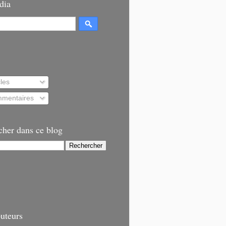
dia
cles
mentaires
cher dans ce blog
uteurs