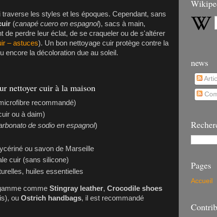
Wikipe
i traverse les styles et les époques. Cependant, sans
uir
(
canapé cuero en espagnol
), sacs à main,
 de perdre leur éclat, de se craqueler ou de s'altérer
uir – astuces
). Un bon nettoyage cuir protège contre la
u encore la décoloration due au soleil.
news
Arti
ur nettoyer cuir à la maison
Com
(microfibre recommandé)
cuir ou à daim)
Recher
arbonato de sodio en espagnol
)
lycériné ou savon de Marseille
e cuir (sans silicone)
Pages
urelles, huiles essentielles
Accueil
 de gamme comme
Stingray leather
,
Crocodile shoes
is), ou
Ostrich handbags
, il est recommandé
Contrib