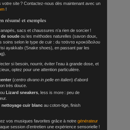
rs votre site ? Contactez-nous dès maintenant avec un
com
!
 en résumé et exemples
anapés, sacs et chaussures n'a rien de sorcier !
e de soude
ou les méthodes naturelles (savon doux,
 soins selon le type de cuir : du
τσάντα κροκόδειλου
risi ayakkabı (Snake shoes)
, en passant par les
ag)
.
ecter si besoin, nourrir, éviter l'eau à grande dose, et
ieux, optez pour une attention particulière.
center
(
centro divano in pelle en italien
) d'abord
ion très douce.
ou
Lizard sneakers
, less is more : peu de
eur.
z
nettoyage cuir blanc
au coton-tige, finish
outez vos musiques favorites grâce à notre
générateur
haque session d'entretien une expérience sensorielle !