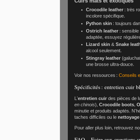
Cuirs mats et exotiques
Crocodile leather
: très r
incolore spécifique.
Python skin
: toujours da
Ostrich leather
: sensible
adaptée, essuyez régulièr
Lizard skin
&
Snake leat
alcool seulement.
Stingray leather
(galuchat
une brosse ultra-douce.
Voir nos ressources :
Conseils e
Spécificités : entretien cuir 
L'
entretien cuir
des pièces de 
en chinois
),
Crocodile boots
,
O
minutie et produits adaptés. N'hé
taches difficiles ou le
nettoyage 
Pour aller plus loin, retrouvez n
FAQ – Foire aux questions su