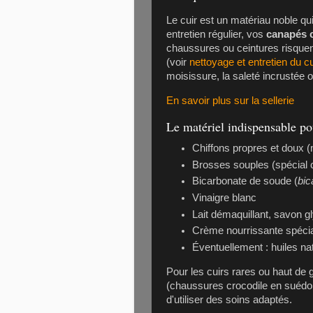
Le cuir est un matériau noble qu
entretien régulier, vos
canapés c
chaussures ou ceintures risquent
(voir
nettoyage et entretien du c
moisissure, la saleté incrustée o
En savoir plus sur la sellerie
Le matériel indispensable po
Chiffons propres et doux 
Brosses souples (spécial 
Bicarbonate de soude (
bic
Vinaigre blanc
Lait démaquillant, savon g
Crème nourrissante spécial
Éventuellement : huiles nat
Pour les cuirs rares ou haut
(chaussures crocodile en suédo
d'utiliser des soins adaptés.