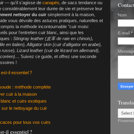
ir — qu'il s'agisse de
canapés
, de sacs tendance ou
Contac
 considérablement leur durée de vie et préserve leur
ment nettoyer du cuir
simplement à la maison,
Nom
ide vous dévoile des astuces pratiques, naturelles et
 compris la méthode incontournable "cuir moisi
ls pour l'entretien cuir blanc, ainsi que les
E-mail
*
tiques :
Stingray leather (皮革 de raie en chinois),
e en italien), Alligator skin (cuir d'alligator en arabe),
 russe), Lizard leather (cuir de lézard en allemand),
Messag
 coréen)
… Suivez ce guide, et offrez une seconde
ssoires !
est-il essentiel ?
 soude : méthode complète
er cuir à la maison
r blanc et cuirs exotiques
Transla
sur le nettoyage du cuir
s
Powere
icaces pour tous vos cuirs
t-il essentiel ?