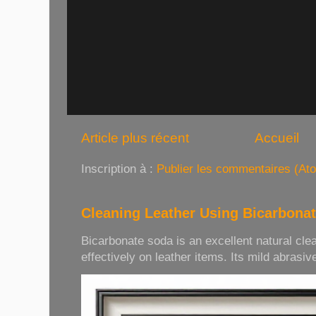
Article plus récent
Accueil
Inscription à :
Publier les commentaires (At
Cleaning Leather Using Bicarbona
Bicarbonate soda is an excellent natural cle
effectively on leather items. Its mild abrasive 