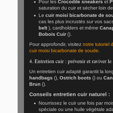
Pour les
Crocodile sneakers
et
P
saturation du cuir et sécher loin d
Le
cuir moisi bicarbonate de so
cas les plus incrustés sur vos sacs
belt
), cardholders et même
Cana
Bobois Cuir
(
).
Pour approfondir, visitez
notre tutoriel 
cuir moisi bicarbonate de soude
.
4. Entretien cuir : prévenir et raviver l
Un entretien cuir adapté garantit la lo
handbags
(
),
Ostrich boots
(
) ou
Can
Brun
(
).
Conseils entretien cuir naturel :
Nourrissez le cuir une fois par m
spéciale ou une huile végétale ad