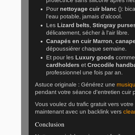
protectrice sans silicone après ne
Pour
nettoyage cuir blanc
(
): bi
l'eau potable, jamais d'alcool.
Les
Lizard belts
,
Stingray purse
délicatement, sécher à l'air libre.
Canapés en cuir Marron
,
canape
dépoussiérer chaque semaine.
Et pour les
Luxury goods
comme
cardholders
et
Crocodile handb
professionnel une fois par an.
Astuce originale : Générez une
musiqu
pendant votre séance d'entretien cuir 
Vous voulez du trafic gratuit vers votr
maintenant avec un backlink vers
clea
Conclusion