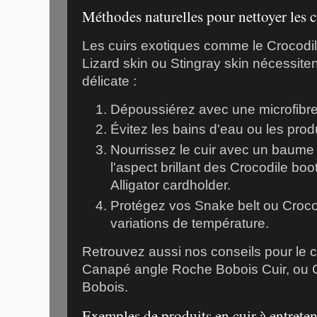
Méthodes naturelles pour nettoyer les c
Les cuirs exotiques comme le
Crocodil
Lizard skin
ou
Stingray skin
nécessiten
délicate :
Dépoussiérez avec une microfibre 
Évitez les bains d'eau ou les produ
Nourrissez le cuir avec un baume
l'aspect brillant des
Crocodile boo
Alligator cardholder
.
Protégez vos
Snake belt
ou
Croco
variations de température.
Retrouvez aussi nos conseils pour le
c
Canapé angle Roche Bobois Cuir
, ou
Bobois
.
Exemples de produits en cuir à entreten