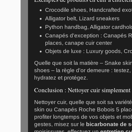
Crocodile shoes
,
Handcrafted exo
Alligator belt
,
Lizard sneakers
Python handbag
,
Alligator cardhol
Canapés d'exception :
Canapés R
places
,
canape cuir center
Objets de luxe :
Luxury goods
,
Cro
Quelle que soit la matière –
Snake ski
shoes
– la règle d'or demeure : testez
hydratez et protégez.
Conclusion : Nettoyer cuir simplement 
Nettoyer cuir, quelle que soit sa variété
skin
ou
Canapés Roche Bobois 5 plac
profiter longtemps de vos objets et mob
gestes, misez sur le
bicarbonate de 
moisissures, effectuez un
entretien cu