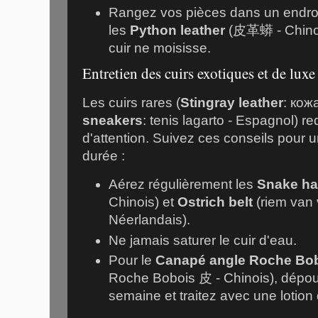
Rangez vos pièces dans un endro
les
Python leather
(皮革蟒 - Chinois
cuir ne moisisse.
Entretien des cuirs exotiques et de luxe
Les cuirs rares (
Stingray leather
: кож
sneakers
: tenis lagarto - Espagnol) r
d'attention. Suivez ces conseils pour u
durée :
Aérez régulièrement les
Snake h
Chinois) et
Ostrich belt
(riem van v
Néerlandais).
Ne jamais saturer le cuir d'eau.
Pour le
Canapé angle Roche Bob
Roche Bobois 皮 - Chinois), dépou
semaine et traitez avec une lotion