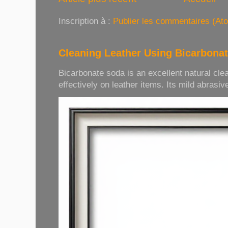
Inscription à :
Publier les commentaires (At
Cleaning Leather Using Bicarbona
Bicarbonate soda is an excellent natural cle
effectively on leather items. Its mild abrasive 