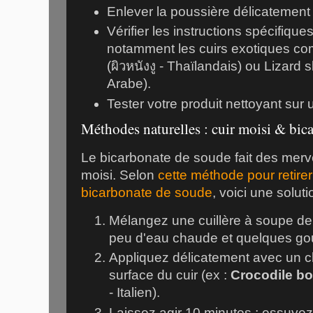
Enlever la poussière délicatement
Vérifier les instructions spécifiqu
notamment les cuirs exotiques c
(ผิวหนังงู - Thaïlandais) ou Lizard skin (ف السحلية
Arabe).
Tester votre produit nettoyant sur 
Méthodes naturelles : cuir moisi & bic
Le bicarbonate de soude fait des merve
moisi. Selon
cette méthode pour retirer
bicarbonate de soude
, voici une solut
Mélangez une cuillère à soupe de
peu d'eau chaude et quelques gou
Appliquez délicatement avec un chi
surface du cuir (ex :
Crocodile bo
- Italien).
Laissez agir 10 minutes ; essuyez 