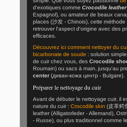
simple. Que vous soyez passionné
de
d'exotiques comme
Crocodile leather
Espagnol), ou amateur de beaux can
places (沙发 - Chinois), cette méthode
retrouver l'aspect d'origine avec des pr
efficaces.
Découvrez ici comment nettoyer du cui
bicarbonate de soude
: solution simple
de cuir chez vous, des
Crocodile sho
Roumain) ou sacs à main, jusqu'au pr
center
(диван-кожа центр - Bulgare).
Préparer le nettoyage du cuir
Avant de débuter le nettoyage cuir, il est
nature du cuir :
Crocodile skin
(皮革鳄鱼 - 
leather (Alligatorleder - Allemand), Os
- Russe), ou plus traditionnel comme l