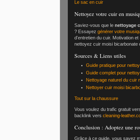
Le sac en cuir
Nettoyez votre cuir en musiq
Saviez-vous que le
nettoyage c
? Essayez
générer votre musiq
d'entretien du cuir. Motivation et
nettoyez cuir moisi bicarbonate
Sources & Liens utiles
Guide pratique pour nettoy
Guide complet pour nettoy
Nettoyage naturel du cuir 
Nettoyer cuir moisi bicarb
Tout sur la chaussure
Vous voulez du trafic gratuit ve
backlink vers
cleaning-leather.
Conclusion : Adoptez une rout
Grâce à ce guide, vous savez 