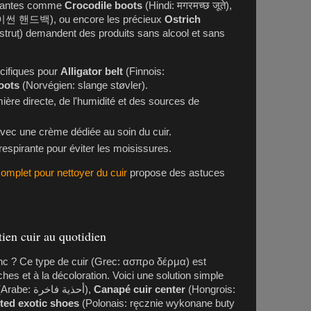
ariantes comme
Crocodile boots
(Hindi: मगरमच्छ जूते),
썬 핸드백), ou encore les précieux
Ostrich
struț) demandent des produits sans alcool et sans
écifiques pour
Alligator belt
(Finnois:
oots
(Norvégien: slange støvler).
mière directe, de l'humidité et des sources de
vec une crème dédiée au soin du cuir.
espirante pour éviter les moisissures.
omplet pour nettoyer du cuir
propose des astuces
tien cuir au quotidien
nc ? Ce type de cuir (Grec: ασπρο δέρμα) est
hes et à la décoloration. Voici une solution simple
(Arabe: أحذية فاخرة),
Canapé cuir center
(Hongrois:
ted exotic shoes
(Polonais: ręcznie wykonane buty