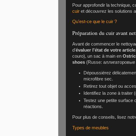
Pour approfondir la technique, c
cuir
et découvrez les solutions a
Qu'est-ce que le cuir ?
Préparation du cuir avant ne
Avant de commencer le nettoyage
d'
évaluer l'état de votre article
couro), un sac à main en
Ostric
shoes
(Russe: аллигаторовые ту
Dépoussiérez délicatemen
microfibre sec.
Retirez tout objet ou acces
Identifiez la zone à traiter
Testez une petite surface 
réactions.
Pour plus de conseils, lisez notre
Types de meubles