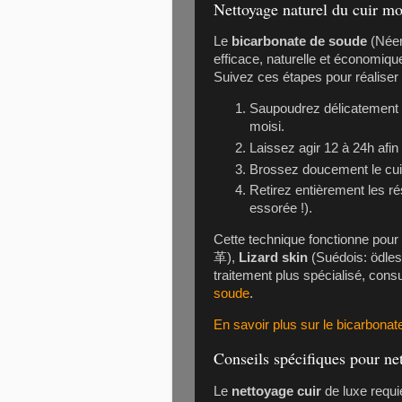
Nettoyage naturel du cuir mo
Le
bicarbonate de soude
(Néer
efficace, naturelle et économiqu
Suivez ces étapes pour réaliser
Saupoudrez délicatement d
moisi.
Laissez agir 12 à 24h afin 
Brossez doucement le cuir
Retirez entièrement les rés
essorée !).
Cette technique fonctionne pour 
革),
Lizard skin
(Suédois: ödles
traitement plus spécialisé, cons
soude
.
En savoir plus sur le bicarbona
Conseils spécifiques pour ne
Le
nettoyage cuir
de luxe requie