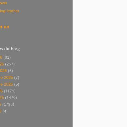
own
ing-leather
er un
es du blog
26
(81)
26
(257)
2026
(5)
e 2025
(7)
e 2025
(5)
25
(1179)
025
(1470)
5
(1796)
5
(4)