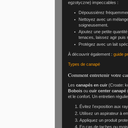
egzotyczne) impeccables :
Dépoussiérez fréquemment
Nettoyez avec un mélange 
soigneusement.
Ajoutez une petite quantit
tenaces, laissez agir puis r
Protégez avec un lait spécia
À découvrir également :
guide pr
Types de canapé
Comment entretenir votre ca
Les
canapés en cuir
(Croate: 
Bobois
ou
cuir center canapé
(
et le confort. Un entretien réguli
Évitez l'exposition aux ra
Utilisez un aspirateur à e
Appliquez un produit prote
En cas de taches ou mois