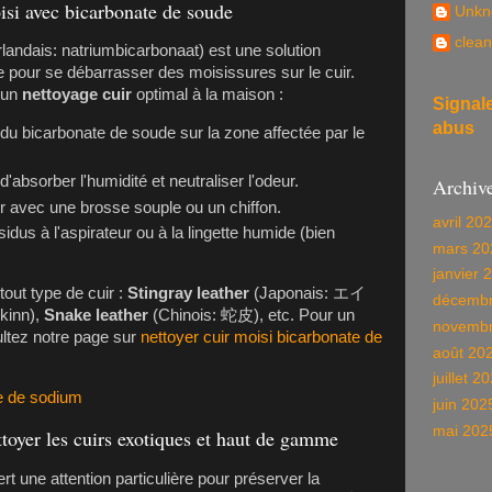
isi avec bicarbonate de soude
Unkn
clean
landais: natriumbicarbonaat) est une solution
e pour se débarrasser des moisissures sur le cuir.
 un
nettoyage cuir
optimal à la maison :
Signal
abus
u bicarbonate de soude sur la zone affectée par le
d'absorber l'humidité et neutraliser l'odeur.
Archiv
 avec une brosse souple ou un chiffon.
avril 20
idus à l'aspirateur ou à la lingette humide (bien
mars 20
janvier 
tout type de cuir :
Stingray leather
(Japonais: エイ
décembr
kinn),
Snake leather
(Chinois: 蛇皮), etc. Pour un
novembr
ultez notre page sur
nettoyer cuir moisi bicarbonate de
août 20
juillet 2
te de sodium
juin 202
mai 202
ttoyer les cuirs exotiques et haut de gamme
rt une attention particulière pour préserver la