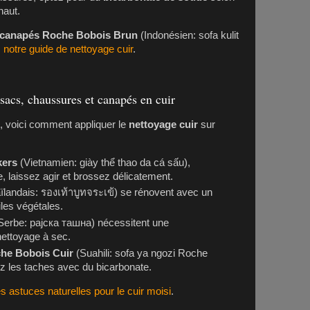
haut.
canapés Roche Bobois Brun
(Indonésien: sofa kulit
 notre guide de nettoyage cuir
.
sacs, chaussures et canapés en cuir
, voici comment appliquer le
nettoyage cuir
sur
kers
(Vietnamien: giày thể thao da cá sấu),
 laissez agir et brossez délicatement.
ïlandais: รองเท้าบูทจระเข้) se rénovent avec un
iles végétales.
Serbe: рајска ташна) nécessitent une
 nettoyage à sec.
he Bobois Cuir
(Suahili: sofa ya ngozi Roche
tez les taches avec du bicarbonate.
es astuces naturelles pour le cuir moisi
.