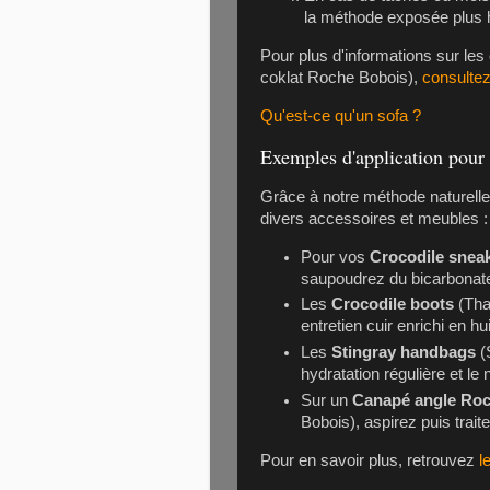
la méthode exposée plus 
Pour plus d'informations sur les
coklat Roche Bobois),
consultez
Qu'est-ce qu'un sofa ?
Exemples d'application pour 
Grâce à notre méthode naturelle
divers accessoires et meubles :
Pour vos
Crocodile snea
saupoudrez du bicarbonate,
Les
Crocodile boots
(Tha
entretien cuir enrichi en hu
Les
Stingray handbags
(
hydratation régulière et le
Sur un
Canapé angle Roc
Bobois), aspirez puis trai
Pour en savoir plus, retrouvez
l