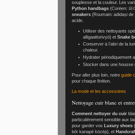
souplesse et la couleur. Les v
Python handbags
(Coréen: 파이
sneakers
(Roumain: adidași de 
acide.
Utiliser des nettoyants sp
alligaattorivyö) et
Snake b
Conserver à l'abri de la lu
chaleur.
Hydrater périodiquement a
Stocker dans une housse r
Pour aller plus loin, notre
guide c
pour chaque finition.
La mode et les accessoires
Nettoyage cuir blanc et entre
Comment nettoyer du cuir
bla
particulièrement sensible aux tac
pour garder vos
Luxury shoes
bőr kanapé közép), et
Handcraf