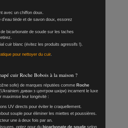
 avec un chiffon doux.
d'eau tiède et de savon doux, essorez
é de bicarbonate de soude sur les taches
etirez.
l cuir blanc (évitez les produits agressifs !).
atique pour nettoyer du cuir
.
napé cuir Roche Bobois à la maison ?
kožne sofe) de marques réputées comme
Roche
Ukrainien: диван з центром шкіри) incarnent le luxe
er maximise leur longévité :
yons UV directs pour éviter le craquellement.
mbout souple pour éliminer les miettes et poussières.
cteur une à deux fois par an.
issures, optez pour du
bicarbonate de soude
selon