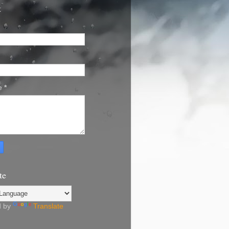
t
e
*
te
d by
Translate