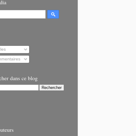
dia
cles
mentaires
cher dans ce blog
uteurs