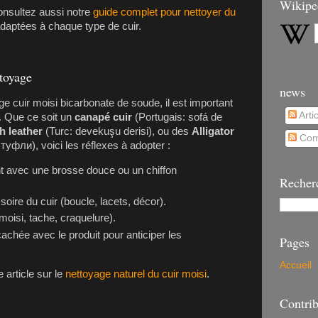
Wikipe
onsultez aussi notre
guide complet pour nettoyer du
daptées à chaque type de cuir.
ttoyage
news
 cuir moisi bicarbonate de soude, il est important
Arti
. Que ce soit un
canapé cuir
(Portugais: sofá de
h leather
(Turc: devekuşu derisi), ou des
Alligator
Com
фли), voici les réflexes à adopter :
t avec une brosse douce ou un chiffon
Recher
soire du cuir (boucle, lacets, décor).
 (moisi, tache, craquelure).
cachée avec le produit pour anticiper les
Pages
Accueil
 article sur le
nettoyage naturel du cuir moisi
.
Contrib