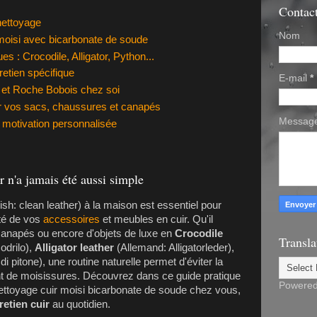
Contac
nettoyage
Nom
 moisi avec bicarbonate de soude
es : Crocodile, Alligator, Python...
retien spécifique
E-mail
*
r et Roche Bobois chez soi
r vos sacs, chaussures et canapés
Messag
 motivation personnalisée
r n'a jamais été aussi simple
ish: clean leather) à la maison est essentiel pour
ité de vos
accessoires
et meubles en cuir. Qu'il
canapés ou encore d'objets de luxe en
Crocodile
Transla
odrilo),
Alligator leather
(Allemand: Alligatorleder),
e di pitone), une routine naturelle permet d'éviter la
nt de moisissures. Découvrez dans ce guide pratique
Powere
nettoyage cuir moisi bicarbonate de soude chez vous,
retien cuir
au quotidien.